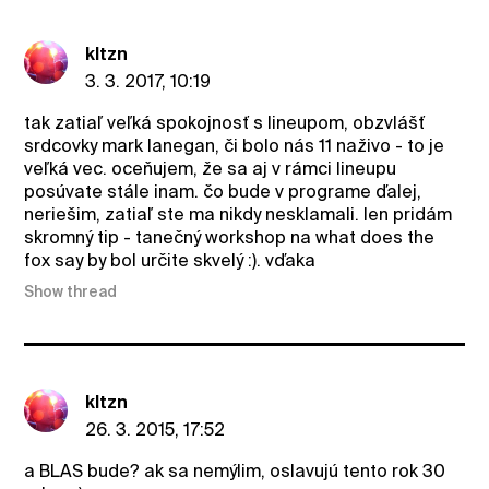
kltzn
3. 3. 2017, 10:19
tak zatiaľ veľká spokojnosť s lineupom, obzvlášť
srdcovky mark lanegan, či bolo nás 11 naživo - to je
veľká vec. oceňujem, že sa aj v rámci lineupu
posúvate stále inam. čo bude v programe ďalej,
neriešim, zatiaľ ste ma nikdy nesklamali. len pridám
skromný tip - tanečný workshop na what does the
fox say by bol určite skvelý :). vďaka
Show thread
kltzn
26. 3. 2015, 17:52
a BLAS bude? ak sa nemýlim, oslavujú tento rok 30