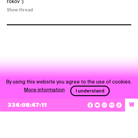
rokov :)
Show thread
By using this website you agree to the use of cookies.
More information
I understand
334:08:47:11
W
NEWSLETTER
Sign up
By checking this box, I agree that my e-mail address will be added to Pohoda