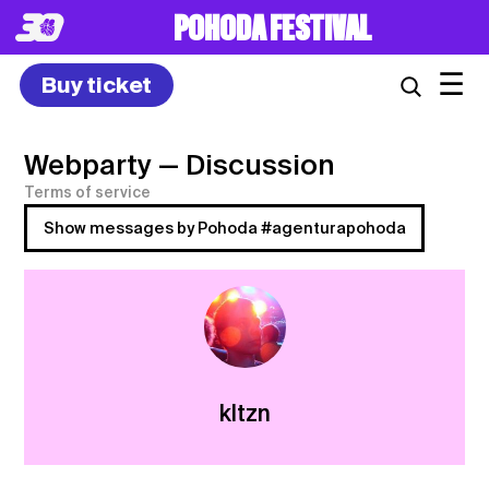
POHODA FESTIVAL
☰
Buy ticket
Webparty
— Discussion
Terms of service
Show messages by Pohoda #agenturapohoda
kltzn