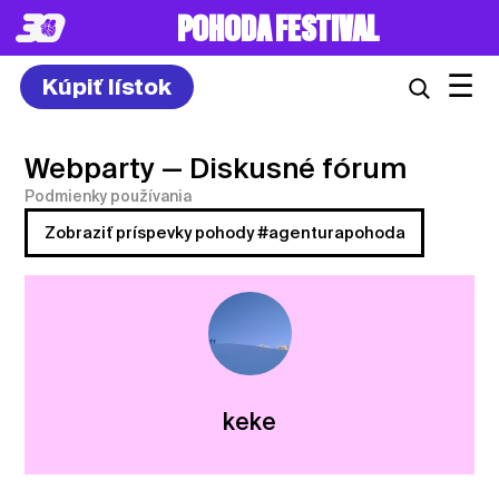
POHODA FESTIVAL
☰
Kúpiť lístok
Webparty
— Diskusné fórum
Podmienky používania
Zobraziť príspevky pohody #agenturapohoda
keke