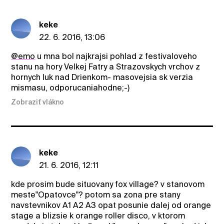
keke
22. 6. 2016, 13:06
@emo
u mna bol najkrajsi pohlad z festivaloveho
stanu na hory Velkej Fatry a Strazovskych vrchov z
hornych luk nad Drienkom- masovejsia sk verzia
mismasu, odporucaniahodne;-)
Zobraziť vlákno
keke
21. 6. 2016, 12:11
kde prosim bude situovany fox village? v stanovom
meste"Opatovce"? potom sa zona pre stany
navstevnikov A1 A2 A3 opat posunie dalej od orange
stage a blizsie k orange roller disco, v ktorom