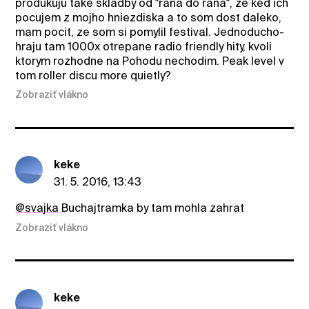
produkuju take skladby od "rana do rana", ze ked ich
pocujem z mojho hniezdiska a to som dost daleko,
mam pocit, ze som si pomylil festival. Jednoducho-
hraju tam 1000x otrepane radio friendly hity, kvoli
ktorym rozhodne na Pohodu nechodim. Peak level v
tom roller discu more quietly?
Zobraziť vlákno
keke
31. 5. 2016, 13:43
@svajka
Buchajtramka by tam mohla zahrat
Zobraziť vlákno
keke