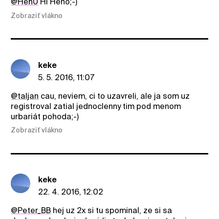
@Hen0
Hi Heno;-)
Zobraziť vlákno
keke
5. 5. 2016, 11:07
@taljan
cau, neviem, ci to uzavreli, ale ja som uz
registroval zatial jednoclenny tim pod menom
urbariát pohoda;-)
Zobraziť vlákno
keke
22. 4. 2016, 12:02
@Peter_BB
hej uz 2x si tu spominal, ze si sa