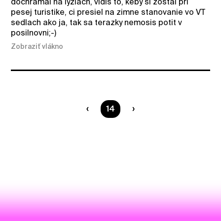
dochramal na lyziach, vidis to, keby si zostal pri
pesej turistike, ci presiel na zimne stanovanie vo VT
sedlach ako ja, tak sa terazky nemosis potit v
posilnovni;-)
Zobraziť vlákno
Ste na strane
14