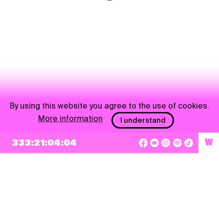
By using this website you agree to the use of cookies.
More information
I understand
333:21:04:03
W
NEWSLETTER
Sign up
By checking this box, I agree that my e-mail address will be added to Pohoda
Newsletter and used for marketing purposes.