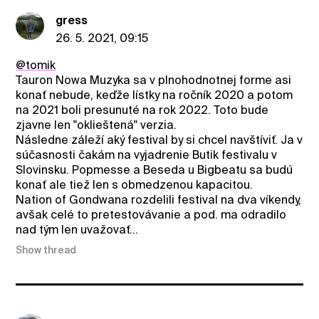
gress
26. 5. 2021, 09:15
@tomik
Tauron Nowa Muzyka sa v plnohodnotnej forme asi
konať nebude, keďže lístky na ročník 2020 a potom
na 2021 boli presunuté na rok 2022. Toto bude
zjavne len "oklieštená" verzia.
Následne záleží aký festival by si chcel navštíviť. Ja v
súčasnosti čakám na vyjadrenie Butik festivalu v
Slovinsku. Popmesse a Beseda u Bigbeatu sa budú
konať ale tiež len s obmedzenou kapacitou.
Nation of Gondwana rozdelili festival na dva víkendy,
avšak celé to pretestovávanie a pod. ma odradilo
nad tým len uvažovať...
Show thread