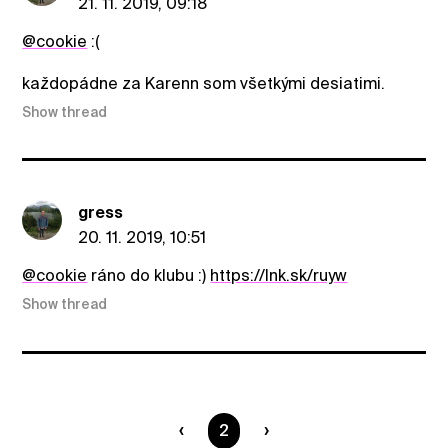
21. 11. 2019, 09:18
@cookie
:(
každopádne za Karenn som všetkými desiatimi.
Show thread
gress
20. 11. 2019, 10:51
@cookie
ráno do klubu :)
https://lnk.sk/ruyw
Show thread
You are on page
2