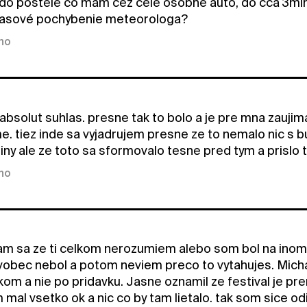
do postele čo mám cez celé osobné auto, do cca 3minut 
 časové pochybenie meteorologa?
kno
absolut suhlas. presne tak to bolo a je pre mna zaujima
e. tiez inde sa vyjadrujem presne ze to nemalo nic s 
ny ale ze toto sa sformovalo tesne pred tym a prislo t
kno
m sa ze ti celkom nerozumiem alebo som bol na inom 
vobec nebol a potom neviem preco to vytahujes. Michal 
om a nie po pridavku. Jasne oznamil ze festival je preru
al vsetko ok a nic co by tam lietalo. tak som sice odi