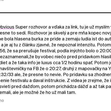
bvious
Super rozhovor a vďaka za link, tu je už myslím
esne to sedí. Rozhovor je skvelý a pre mňa kopec no
e bola hlasena burka ze pride a zemaju ludia ist do au
l a je aj tu z článku zjavné, že nepoznal intenzitu. Poto
56, že sa prerušuje festival, podla inýchto bolo o 20:0
nezaznamenali,že by vobec niečo pred pridavkom hlasi
et a že taka info je luxus cca 1/2 hodinu spať. Potom 
avštevničky na FB že o 20:27, druhý z mapovačky na Y
32/33 ale, že presne to nevie. Po pridavku sa zhodnem
šenie festivalu a daval inštrukcie. Z videa je zrejme, že 
svieti pred dažďom, potom prichádza dážď a až tak pad
emali, ale je možné že ho už mali tam.
kno