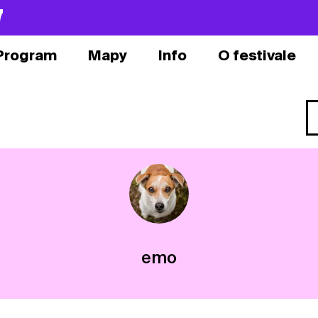
7
Program
Mapy
Info
O festivale
emo