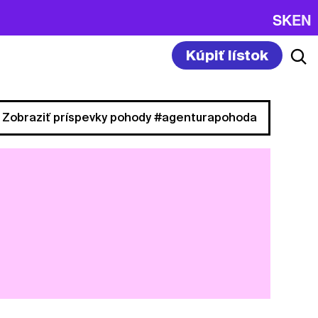
SK
EN
Kúpiť lístok
Zobraziť príspevky pohody #agenturapohoda