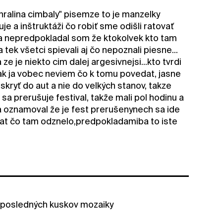
ralina cimbaly" pisemze to je manzelky
je a inštruktáži čo robiť sme odišli ratovať
un a nepredpokladal som že ktokolvek kto tam
ek všetci spievali aj čo nepoznali piesne...
 je niekto cim dalej argesivnejsi...kto tvrdi
 tak ja vobec neviem čo k tomu povedat, jasne
ryť do aut a nie do velkých stanov, takze
sa prerušuje festival, takže mali pol hodinu a
ba oznamoval že je fest prerušenynech sa ide
slat čo tam odznelo,predpokladamiba to iste
 posledných kuskov mozaiky