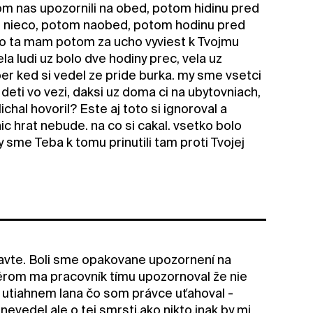
om nas upozornili na obed, potom hidinu pred
o nieco, potom naobed, potom hodinu pred
co ta mam potom za ucho vyviest k Tvojmu
ela ludi uz bolo dve hodiny prec, vela uz
Vyber ked si vedel ze pride burka. my sme vsetci
deti vo vezi, daksi uz doma ci na ubytovniach,
chal hovoril? Este aj toto si ignoroval a
nic hrat nebude. na co si cakal. vsetko bolo
sme Teba k tomu prinutili tam proti Tvojej
pravte. Boli sme opakovane upozornení na
ýběrom ma pracovník tímu upozornoval že nie
e utiahnem lana čo som právce uťahoval -
evedel ale o tej smrsti,ako nikto,inak by mi