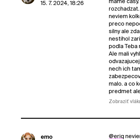
mame casy. V
15. 7. 2024, 18:26
rozchadzat. 
neviem kolk
preco nepoc
silny ale zd
nestihol zar
podla Teba m
Ale mali vy
odvazajucej 
nech ich tam
zabezpecovat
malo. a co 
predmet ale
Zobraziť vlá
@eriq
neviem
emo