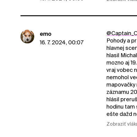
@Captain_O
emo
Pohody a pr
16. 7. 2024, 00:07
hlavnej scen
hlasil Micha
mozno aj 19.
vraj vobec 
nemohol vedi
mapovačky n
záznamu 20:
hlásil preru
hodinu tam 
ešte dažd n
Zobraziť vlá