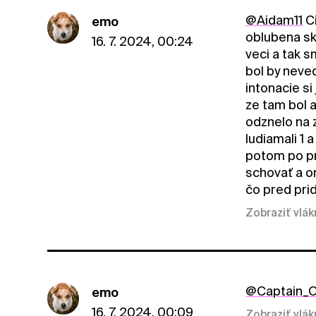
@Aidam11
Ci
emo
oblubena skl
16. 7. 2024, 00:24
veci a tak s
bol by neved
intonacie si
ze tam bol 
odznelo na 
ludiamali 1 
potom po pr
schovať a o
čo pred pr
Zobraziť vlá
@Captain_O
emo
16. 7. 2024, 00:09
Zobraziť vlá