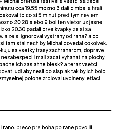
Michal prerusil festival a vsetci sa zacali
inutu cca 19.55 mozno 6 dali cimbal a hrali
opakoval to co si 5 minut pred tym neviem
zno 20.28 alebo 9 bol ten vietor uz jasne
lizko 20.30 padali prve kvapky. ze si sa
. a ze si ignoroval vystrahy od rana? a co
d si tam stal nech by Michal povedal cokolvek.
lokuju sa vsetky trasy zachranarom, doprave
i nezabezpecili mali zacat vyhanat na plochy
ipadne ich zasiahne blesk? a teraz vsetci
vat ludi aby nesli do slsp ak tak by ich bolo
zmyselnej polohe zroloval uvolneny letiaci
l rano. preco pre boha po rane povolili