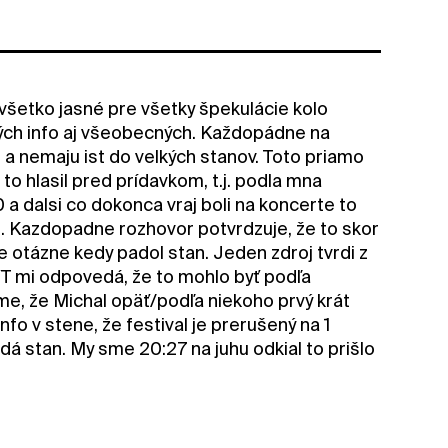
 všetko jasné pre všetky špekulácie kolo
vých info aj všeobecných. Každopádne na
t a nemaju ist do velkých stanov. Toto priamo
m to hlasil pred prídavkom, t.j. podla mna
0 a dalsi co dokonca vraj boli na koncerte to
l. Kazdopadne rozhovor potvrdzuje, že to skor
je otázne kedy padol stan. Jeden zdroj tvrdi z
T mi odpovedá, že to mohlo byť podľa
e, že Michal opäť/podľa niekoho prvý krát
info v stene, že festival je prerušený na 1
á stan. My sme 20:27 na juhu odkial to prišlo