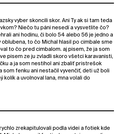
sky vyber skoncili skor. Ani Ty ak si tam teda
avkom? Niečo tu páni nesedí a vysvetlite čo?
rali ani hodinu, či bolo 54 alebo 56 je jedno a
ky oblubena, to čo Michal hlasil po cimbale sme
val to čo pred cimbalom. aj pisem, že ja som
e pisem ze ju zvladli skoro všetci karavanisti,
ku a ja som nestihol ani zbaliť pristrešok
som fenku ani nestačil vyvenčiť, deti už boli
 kolík a uvolnoval lana, mna volali do
ychlo zrekapitulovali podla videi a fotiek kde