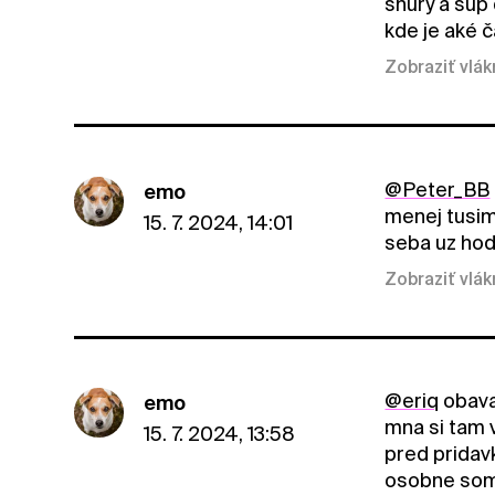
šnury a šup 
kde je aké
Zobraziť vlá
@Peter_BB
emo
menej tusim
15. 7. 2024, 14:01
seba uz hodi
Zobraziť vlá
@eriq
obava
emo
mna si tam 
15. 7. 2024, 13:58
pred pridavk
osobne som m