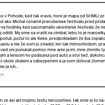
o v Pohode, ked tak vravis, hore je mapa od SHMU. praz
čul ako Michal oznámil prerušeniee festivalu pred príd
na hodinky, ked saoznamáilo ukončenie festivalu že neh
 odišli. My sme sa vratili na cimbal, lebo to je manzel
epočuli, počul to ale Keke, predpokladam že iba zopako
uaciu a nie že som ju zvladol, len tak mimochodom, prav
ved oni ponukali pomoc mne anie ja im, mne zlomilo tyč
ým a lensom ho podsunul pod auto a stol tiež, dokonca 
ci okolo zbaleni a zabezpečení a ja som doloval zlomený
e ja ich...
kno
m ze asi ani mojmu textu nerozumies. tak sme si to na r