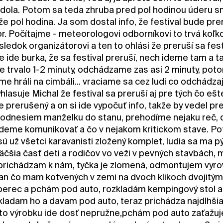
t dola. Potom sa teda zhruba pred pol hodinou úderu s
kže pol hodina. Ja som dostal info, že festival bude pr
r. Počítajme - meteorologovi odborníkovi to trvá koľko
ledok organizátorovi a ten to ohlási že preruší sa fes
 ide burka, že sa festival preruší, nech ideme tam a t
ie trvalo 1-2 minuty, odchádzame zas asi 2 minuty, po
me hráli na cimbáli... vraciame sa cez ludi co odchádzaju
lasuje Michal že festival sa preruší aj pre tých čo eš
je prerušený a on si ide vypočuť info, takže by vedel 
 odnesiem manželku do stanu, prehodíme nejaku reč,
deme komunikovať a čo v nejakom kritickom stave. P
 sú už všetci karavanisti zložený komplet, ludia sa ma
äčšia časť deti a rodičov vo veži v pevných stavbách,
 prichádzam k nám, tyčka je zlomená, odmontujem vyrov
lan čo mam kotvených v zemi na dvoch klikoch dvojitým
erec a pchám pod auto, rozkladám kempingový stol ab
skladam ho a davam pod auto, teraz prichádza najdlhši
to výrobku ide dosť nepružne,pchám pod auto zaťažuj