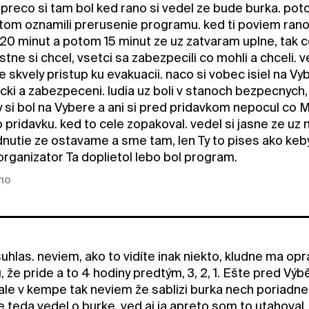
preco si tam bol ked rano si vedel ze bude burka. pot
tom oznamili prerusenie programu. ked ti poviem ran
20 minut a potom 15 minut ze uz zatvaram uplne, tak 
stne si chcel, vsetci sa zabezpecili co mohli a chceli. v
 je skvely pristup ku evakuacii. naco si vobec isiel na 
cki a zabezpeceni. ludia uz boli v stanoch bezpecnych, 
 si bol na Vybere a ani si pred pridavkom nepocul co Mi
o pridavku. ked to cele zopakoval. vedel si jasne ze uz 
nutie ze ostavame a sme tam, len Ty to pises ako keby 
 organizator Ta doplietol lebo bol program.
kno
uhlas. neviem, ako to vidíte inak niekto, kludne ma o
, že pride a to 4 hodiny predtým, 3, 2, 1. Ešte pred V
 ale v kempe tak neviem že sablizi burka nech poriadn
teda vedel o burke, ved aj ja apreto som to utahoval, n