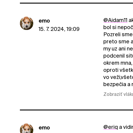
@Aidam11
ak
emo
bol si nepo
15. 7. 2024, 19:09
Pozreli sme 
preto sme aj
my uz ani n
podcenil sit
okrem mna, 
oproti všetk
vo veži,všet
bezpečia a ni
Zobraziť vlá
@eriq
a vidi
emo