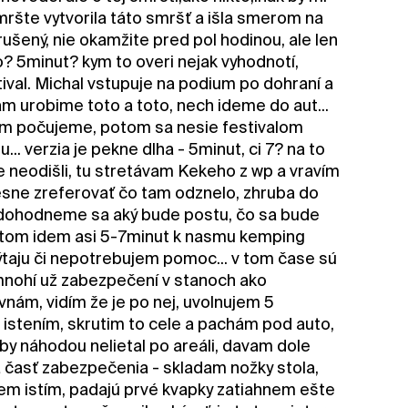
mršte vytvorila táto smršť a išla smerom na
erušený, nie okamžite pred pol hodinou, ale len
? 5minut? kym to overi nejak vyhodnotí,
tival. Michal vstupuje na podium po dohraní a
am urobime toto a toto, nech ideme do aut...
tom počujeme, potom sa nesie festivalom
... verzia je pekne dlha - 5minut, ci 7? na to
te neodišli, tu stretávam Kekeho z wp a vravím
presne zreferovať čo tam odznelo, zhruba do
 dohodneme sa aký bude postu, čo sa bude
otom idem asi 5-7minut k nasmu kemping
 pýtaju či nepotrebujem pomoc... v tom čase sú
 mnohí už zabezpečení v stanoch ako
nám, vidím že je po nej, uvolnujem 5
 istením, skrutim to cele a pachám pod auto,
y náhodou nelietal po areáli, davam dole
a časť zabezpečenia - skladam nožky stola,
em istím, padajú prvé kvapky zatiahnem ešte