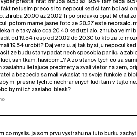
yber prestal hrat zhruba 19.53 az 19.54 tam teda 19.54 
fakt netusim preco si to nepocul ked si tam bol asi o m
o. zhruba 20.00 az 20.02 Ti po pridavku opat Michal z
ul. potom mame jasne foto ze 20.27 este neprsalo. mo
aleka nie taky ako cca 20.40 ked uz lialo. zhruba velmi b
iadit od 19.54 resp od 20.02 do 20.30 to kto za to moze
ali 19.54 urobit? Daj verziu. aj tak by si ju nepocul ke
hlasit ze budu stany padat nech sposobia paniku a zab
ludi, sanitkam, hasicom...? A zo stanov tych co sa sam
 zasiahnu lietajuce predmety a zvali vietor na zem, pr
elia bezpecia sa mali vykaslat na svoje funkcie a bloko
keby mi presne tychto nechranenych ludi tam v tejto ne
bo by mi ich zasiahol blesk?
kno
 co myslis. ja som prvu vystrahu na tuto burku zachyti