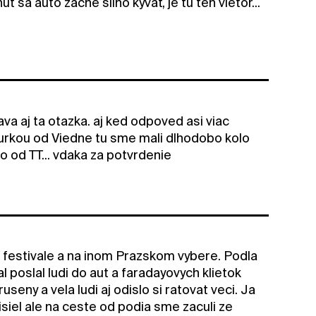
sa auto začne silno kývať, je tu ten vietor...
va aj ta otazka. aj ked odpoved asi viac
burkou od Viedne tu sme mali dlhodobo kolo
o od TT... vdaka za potvrdenie
festivale a na inom Prazskom vybere. Podla
poslal ludi do aut a faradayovych klietok
seny a vela ludi aj odislo si ratovat veci. Ja
siel ale na ceste od podia sme zaculi ze