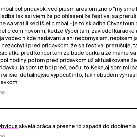
mbal bol pridavok, ved piesm arealom znelo "my sme h
adba,tak asi viem že po ohlaseni že festival sa prerušu
me sa vratili ked išiel cimbal - je to skladba Chvasto
el o čom hovorim, kedže Vybertam, zaviedol karaoke a t
 ja vobec nikde nedavam a ani nedomyslam, nepisem ja ze
a nezachytil pred pridavkom, že sa festival prerušuje,
zaciatku pred koncertom že bude burka a že mame sa sk
a pol hodiny, potom pred pridavkom už aktualizovane že 
idavku, ja som uz bol preč, počul to Keke,aj som mi i
n si išiel detailnejšie vypočuť info, tak nebudem vyma
idavkom
kno
bvious
skvelá práca a presne to zapadá do doplnenia
kno