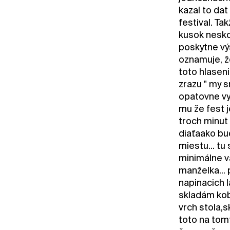
kazal to da
festival. Ta
kusok nesko
poskytne výs
oznamuje, že
toto hlasen
zrazu " my s
opatovne vyh
mu že fest 
troch minut
diaťaako bu
miestu... tu
minimálne v
manželka...
napinacich 
skladám kob
vrch stola,
toto na tom