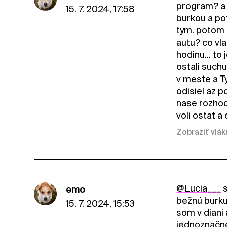
program? a 
15. 7. 2024, 17:58
burkou a po
tym. potom 
autu? co vla
hodinu... to
ostali suchu
v meste a Ty
odisiel az p
nase rozhod
voli ostat a
Zobraziť vlá
@Lucia___
s
emo
bežnú burku
15. 7. 2024, 15:53
som v diani
jednoznačne 