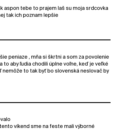
 aspon tebe to prajem laš su moja srdcovka
ej tak ich poznam lepšie
ššie peniaze , mňa si škrtni a som za povolenie
a to aby ľudia chodili úplne voľne, keď je veľké
žiaľ nemôže to tak byť bo slovenská neslovač by
ovalo
tento víkend sme na feste mali výborné