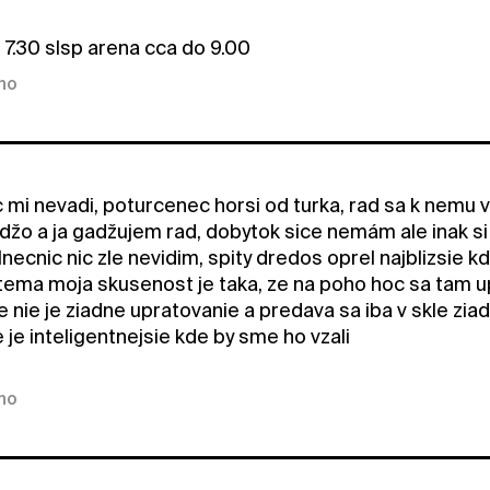
 7.30 slsp arena cca do 9.00
kno
c mi nevadi, poturcenec horsi od turka, rad sa k nemu 
adžo a ja gadžujem rad, dobytok sice nemám ale inak s
lnecnic nic zle nevidim, spity dredos oprel najblizsie kd
tema moja skusenost je taka, ze na poho hoc sa tam upr
e nie je ziadne upratovanie a predava sa iba v skle zia
 je inteligentnejsie kde by sme ho vzali
kno