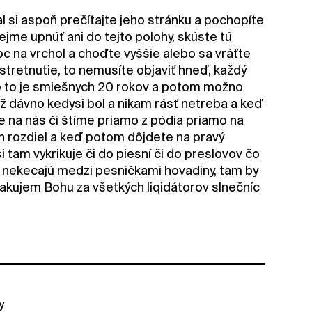
val si aspoň prečítajte jeho stránku a pochopíte
ejme upnúť ani do tejto polohy, skúste tú
c na vrchol a choďte vyššie alebo sa vráťte
 stretnutie, to nemusíte objaviť hneď, každý
čo to je smiešnych 20 rokov a potom možno
už dávno kedysi bol a nikam rásť netreba a keď
 na nás či štíme priamo z pódia priamo na
en rozdiel a keď potom dôjdete na pravý
 tam vykrikuje či do piesní či do preslovov čo
h nekecajú medzi pesničkami hovadiny, tam by
:) ďakujem Bohu za všetkých liqidátorov slnečníc
y