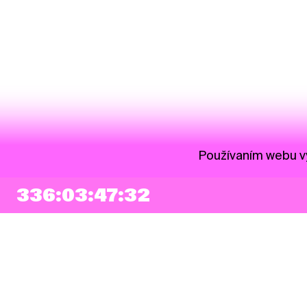
Používaním webu vy
336:03:47:31
NEWSLETTER
Prihlásiť sa
Súhlasím so zapísaním mojej e-mailovej adresy do Pohoda Newslettra a