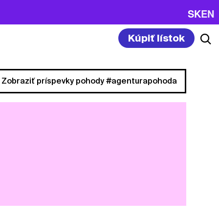
SK
EN
Kúpiť lístok
Zobraziť príspevky pohody #agenturapohoda