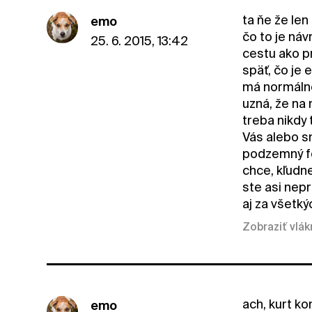
ta ňe že len
emo
čo to je náv
25. 6. 2015, 13:42
cestu ako p
späť, čo je 
má normálne
uzná, že na
treba nikdy
Vás alebo s
podzemný fe
chce, kľudn
ste asi nepr
aj za všetký
Zobraziť vlá
ach, kurt ko
emo