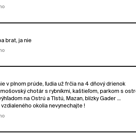
kno
a brat, ja nie
kno
ie v plnom prúde, ľudia už frčia na 4 dňový drienok
y mošovský chotár s rybníkmi, kaštieľom, parkom s 
výhľadom na Ostrú a Tlstú, Mazan, blízky Gader ...
j vzdialeného okolia nevynechajte !
kno