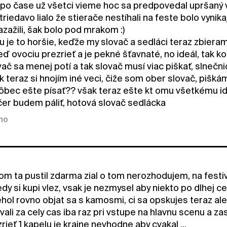
po čase už všetci vieme hoc sa predpovedal upršaný vík
riedavo lialo že stierače nestíhali na feste bolo vynika
zažili, šak bolo pod mrakom :)
u je to horšie, keďže my slovač a sedláci teraz zbiera
eď ovociu prezrieť a je pekné šťavnaté, no ideál, tak
ač sa menej potí a tak slovač musí viac piškať, slnečn
k teraz si hnojím iné veci, čiže som ober slovač, pišk
bec ešte písať?? však teraz ešte kt omu všetkému idem
čer budem páliť, hotová slovač sedlácka
kno
om ta pustil zdarma zial o tom nerozhodujem, na festiv
y si kupi vlez, vsak je nezmysel aby niekto po dlhej ce
hol rovno objat sa s kamosmi, ci sa opskujes teraz ale
ali za cely cas iba raz pri vstupe na hlavnu scenu a za
rieť 1 kapelu je krajne nevhodne aby cvakal ...