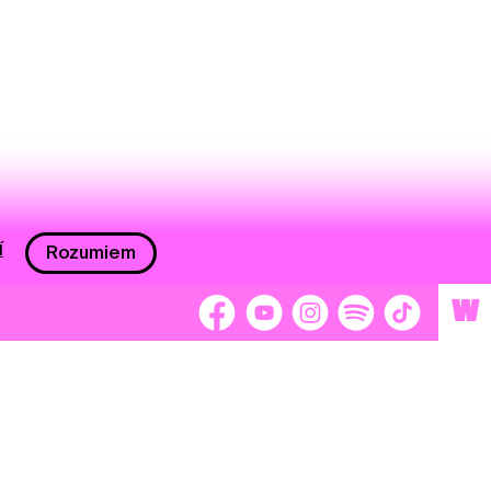
í
Rozumiem
W
 nám 2 %
Brigádnici
Dobrovoľníci
adors
Separátori