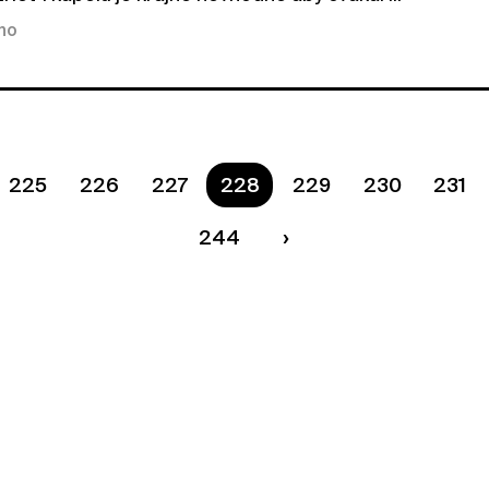
kno
225
226
227
Ste na strane
228
229
230
231
244