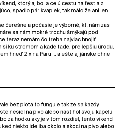
end, ktorý aj bol a celú cestu na fest a z
júco, spadlo pár kvapiek, tak málo že ani len
me čerešne a počasie je výborné, kt. nám zas
 konáre sa nám mokré trochu šmýkajú pod
ice teraz nemám čo treba najviac hnojiť
ám si ku stromom a kade tade, pre lepšiu úrodu,
 hneď 2 x na Paru ... a ešte aj jánske ohne
ale bez plota to funguje tak ze sa kazdy
ste nesiel na pivo alebo nastihol svoju kapelu
bo za hodku aky je v tom rozdiel, tento víkend
s ked niekto ide iba okolo a skoci na pivo alebo