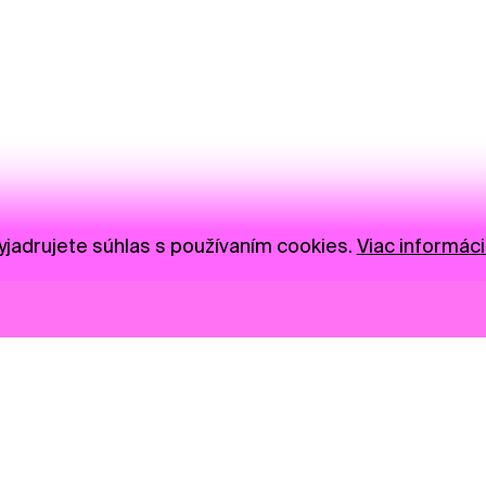
jadrujete súhlas s používaním cookies.
Viac informáci
Novinky
Darujte
Privacy Policy
NGO
Press
Ambass