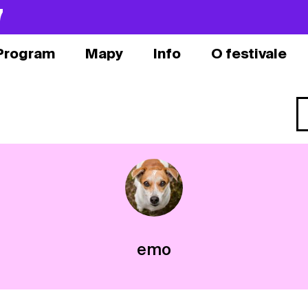
7
Program
Mapy
Info
O festivale
emo