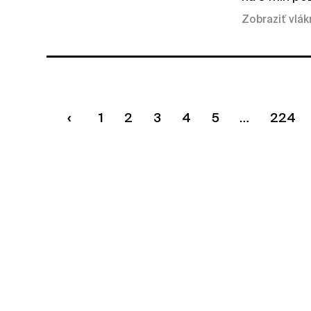
Zobraziť vlá
1
2
3
4
5
224