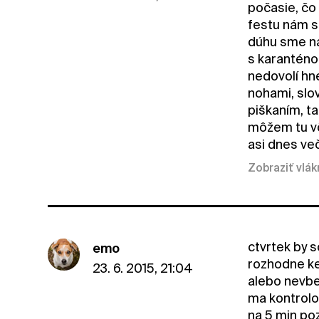
počasie, čo 
festu nám st
dúhu sme na
s karanténo
nedovolí hn
nohami, slov
piškaním, ta
môžem tu vô
asi dnes ve
Zobraziť vlá
ctvrtek by s
emo
rozhodne ked
23. 6. 2015, 21:04
alebo nevbe
ma kontrolov
na 5 min poz