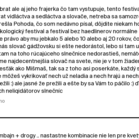
 brat ale aj jeho frajerka čo tam vystupuje, tento festi
rat vidláctva a sedláctva a slovače, netreba sa samozr
rešla Pohoda, čo som nedávno písal, dôjdite niekam ho
ekologický festival a festival bez haedlinerov normálne
 právo aby mu jebkalo 5 alebo 10 alebo aj 20 rokov, 
 nás slovač gádžovsku si ešte nedorástol, lebo si tam 
 tam na toho rúcajúceho slnečnice nedorastieš, nemáte
me najdecentnejšia slovač na svete, nie je v tom žiad
sťák ako Mišmaš, tak sa z toho asi poserkáte, každý si
e môžeš vykrikovať nech už neladia a nech hrajú a nec
ežili :) ale jasné že prežili a ešte by sa Vám to páčilo 
ch neliqidátorov slnečníc
kno
mbajn + drogy .. nastastne kombinacie nie len pre kvet