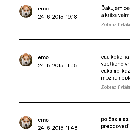
Ďakujem pet
emo
a kribs vel
24. 6. 2015, 19:18
Zobraziť vlá
čau keke, ja
emo
všetkého vrá
24. 6. 2015, 11:55
čakanie, kaž
možno nepla
Zobraziť vlá
po časie sa 
emo
predpoveď p
24. 6. 2015, 11:48