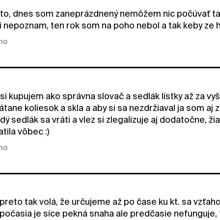
o, dnes som zaneprázdnený nemôžem nic počúvať tak
mi nepoznam, ten rok som na poho nebol a tak keby ze h
kno
 si kupujem ako správna slovač a sedlák lístky až za vy
tane koliesok a skla a aby si sa nezdržiaval ja som aj z
dý sedlák sa vráti a vlez si zlegalizuje aj dodatočne, 
tila vôbec :)
kno
preto tak volá, že určujeme až po čase ku kt. sa vzťah
očasia je síce pekná snaha ale predčasie nefunguje, 