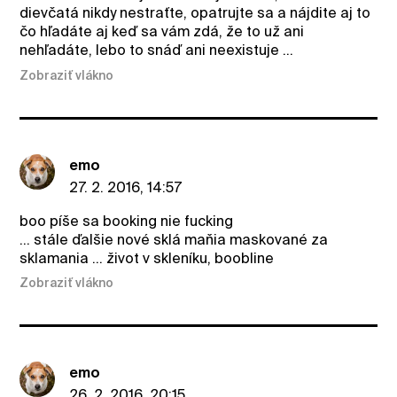
dievčatá nikdy nestraťte, opatrujte sa a nájdite aj to
čo hľadáte aj keď sa vám zdá, že to už ani
nehľadáte, lebo to snáď ani neexistuje ...
Zobraziť vlákno
emo
27. 2. 2016, 14:57
boo píše sa booking nie fucking
... stále ďalšie nové sklá maňia maskované za
sklamania ... život v skleníku, boobline
Zobraziť vlákno
emo
26. 2. 2016, 20:15