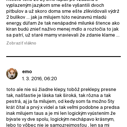
vyplazeným jazykom sme ešte vyšantili dvoch
pitbulov a už skoro doma sme ešte zlikvidovali výdrž
2 bulíkov ... jak ja milujem túto neúnavnú mladú
energy, dúfam že tak nenápadné milunké štence ako
kiran budú znieť naživo menej mdlo a roztočia to jak
sa patrí, už staré mamy vravievali že zdanie klame ...
Zobraziť vlákno
emo
1. 3. 2016, 06:20
toto ale nie sú žiadne klepy, tobôž preklepy, presne
tak, našťastie je láska tak široká, tak rôzna a tak
pestrá, aj ja ťa milujem, od kedy som ťa možno 5ty
krát čítal a prvý x videl a tak veľmi podobne a predsa
inak milujem taus a je mi len logickým vyústením že
bývate vy dve spolu, logickým nechápavo krásnym,
lebo to vôbec nie je samozrejmosťou , len sa mi