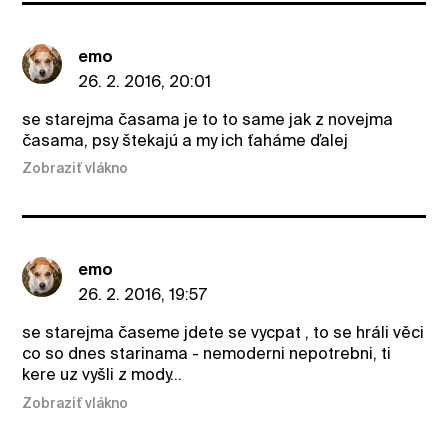
emo
26. 2. 2016, 20:01
se starejma časama je to to same jak z novejma
časama, psy štekajú a my ich ťaháme ďalej
Zobraziť vlákno
emo
26. 2. 2016, 19:57
se starejma časeme jdete se vycpat , to se hráli věci
co so dnes starinama - nemoderni nepotrebni, ti
kere uz vyšli z mody...
Zobraziť vlákno