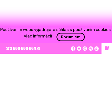
Používaním webu vyjadrujete súhlas s používaním cookies.
Viac informácií
Rozumiem
336:06:09:43
W
NEWSLETTER
Prihlásiť sa
Súhlasím so zapísaním mojej e-mailovej adresy do Pohoda Newslettra a využívaním
na marketingové účely.