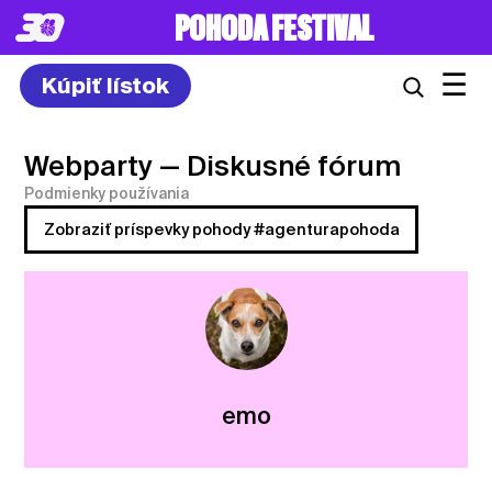
POHODA FESTIVAL
☰
Kúpiť lístok
Webparty
— Diskusné fórum
Podmienky používania
Zobraziť príspevky pohody #agenturapohoda
emo