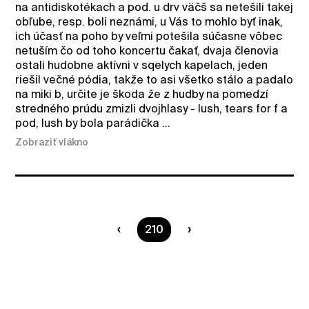
na antidiskotékach a pod. u drv väčš sa netešili takej
obľube, resp. boli neznámi, u Vás to mohlo byť inak,
ich účasť na poho by veľmi potešila súčasne vôbec
netuším čo od toho koncertu čakať, dvaja členovia
ostali hudobne aktívni v sqelych kapelach, jeden
riešil večné pódia, takže to asi všetko stálo a padalo
na miki b, určite je škoda že z hudby na pomedzí
stredného prúdu zmizli dvojhlasy - lush, tears for f a
pod, lush by bola parádička ...
Zobraziť vlákno
Ste na strane
210