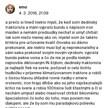
emo
4. 3. 2016, 21:09
a prečo si hneď niekto myslí, že keď som dedinský
traktorista a mám vypratú bundu s nápisom iron
maiden a nemám predsudky nechať si umyť chrbát
tak som niečo menej ako on, myslel som že takéto
kritéria pre určovanie kvalít človeka sú dávno
prekonané, ale niekto musí byť aj neprekonateľný a
sám seba prekonať svojim novým výrokom, vypratá
bunda pekne vonia a čo že nie je podľa niekým
najnovšie diktovaným IN štýlom, dedinský traktorista
je najlepší flek na svete, počúvaš si celú šichtu
hudbičku v príjemne klimatizovanom traktore a robíš
s čistou hlavou úhľadné rovné riadky v smere
vrstevníc, iron hrajú dlhšie ako sú jeho najvšeznalejší
kritici na svete a robia 100tisíce ľudí šťastnými a či si
nechám umývať alebo masírovať chrbát šikovnému
špecialistovi čo koho do toho, max poviem nie
ďakujem, ale že by som mu paradajkovú polievku