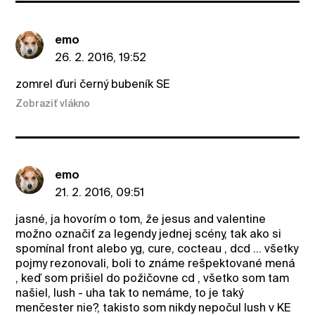
emo
26. 2. 2016, 19:52
zomrel ďuri černý bubeník SE
Zobraziť vlákno
emo
21. 2. 2016, 09:51
jasné, ja hovorím o tom, že jesus and valentine
možno označiť za legendy jednej scény, tak ako si
spomínal front alebo yg, cure, cocteau , dcd ... všetky
pojmy rezonovali, boli to známe rešpektované mená
, keď som prišiel do požičovne cd , všetko som tam
našiel, lush - uha tak to nemáme, to je taký
menčester nie?, takisto som nikdy nepočul lush v KE