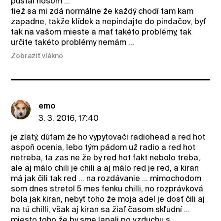
púšťal nosom ...
tiež sa mi zdá normálne že každý chodí tam kam
zapadne, takže klídek a nepindajte do pindačov, byť
tak na vašom mieste a mať takéto problémy, tak
určite takéto problémy nemám ...
Zobraziť vlákno
emo
3. 3. 2016, 17:40
je zlatý, dúfam že ho vypytovači radiohead a red hot
aspoň ocenia, lebo tým pádom už radio a red hot
netreba, ta zas ne že by red hot fakt nebolo treba,
ale aj málo chili je chili a aj málo red je red, a kiran
má jak čili tak red ... na rozdávanie ... mimochodom
som dnes stretol 5 mes fenku chilli, no rozprávková
bola jak kiran, nebyť toho že moja adel je dosť čili aj
na tú chilli, však aj kiran sa žiaľ časom skľudní ...
miesto toho že by sme lapali po vzduchu s