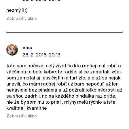
nezmýlil :)
Zobraziť vlákno
emo
26. 2. 2016, 20:13
toto som počúval celý život čo kto radšej mal robiť a
väčšinou to bolo keby ste radšej ulice zametali, však
som zametal aj lesy čistím a furt zle, ale už sa nejak
unavili, čo mám radšej robiť už bars nepočuť, už len
nenávidia bez pindania a už požrali toľko mídrosti až
sa sňou zadrhli, no na každého pinďalka raz príde,
nie že by som mu to prial , mlyny melú rýchlo a iste
kvalitne i kvantitne
Zobraziť vlákno