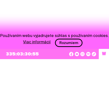
Používaním webu vyjadrujete súhlas s používaním cookies.
Viac informácií
Rozumiem
335:03:30:54
W
NEWSLETTER
Prihlásiť sa
Súhlasím so zapísaním mojej e-mailovej adresy do Pohoda Newslettra a využívaním
na marketingové účely.