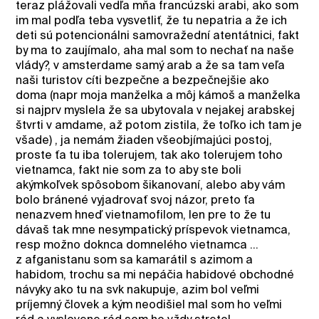
teraz plážovali vedľa mňa francúzski arabi, ako som
im mal podľa teba vysvetliť, že tu nepatria a že ich
deti sú potencionálni samovražední atentátnici, fakt
by ma to zaujímalo, aha mal som to nechať na naše
vlády?, v amsterdame samý arab a že sa tam veľa
naši turistov cíti bezpečne a bezpečnejšie ako
doma (napr moja manželka a môj kámoš a manželka
si najprv myslela že sa ubytovala v nejakej arabskej
štvrti v amdame, až potom zistila, že toľko ich tam je
všade) , ja nemám žiaden všeobjímajúci postoj,
proste ťa tu iba tolerujem, tak ako tolerujem toho
vietnamca, fakt nie som za to aby ste boli
akýmkoľvek spôsobom šikanovaní, alebo aby vám
bolo bránené vyjadrovať svoj názor, preto ťa
nenazvem hneď vietnamofilom, len pre to že tu
dávaš tak mne nesympatický príspevok vietnamca,
resp možno doknca domnelého vietnamca ...
z afganistanu som sa kamarátil s azimom a
habidom, trochu sa mi nepáčia habidové obchodné
návyky ako tu na svk nakupuje, azim bol veľmi
príjemný človek a kým neodišiel mal som ho veľmi