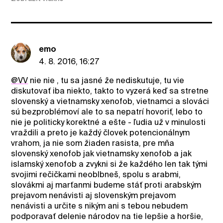
emo
4. 8. 2016, 16:27
@VV
nie nie , tu sa jasné že nediskutuje, tu vie
diskutovať iba niekto, takto to vyzerá keď sa stretne
slovenský a vietnamsky xenofob, vietnamci a slováci
sú bezproblémoví ale to sa nepatrí hovoriť, lebo to
nie je politicky korektné a ešte - ľudia už v minulosti
vraždili a preto je každý človek potencionálnym
vrahom, ja nie som žiaden rasista, pre mňa
slovenský xenofob jak vietnamsky xenofob a jak
islamský xenofob a zvykni si že každého len tak tými
svojimi rečičkami neoblbneš, spolu s arabmi,
slovákmi aj marťanmi budeme stáť proti arabským
prejavom nenávisti aj slovenským prejavom
nenávisti a určite s nikým ani s tebou nebudem
podporavať delenie národov na tie lepšie a horšie,