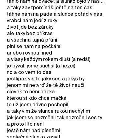
táhlo nám na dvacet a slunko bylo v nás ...
a taky zavzpomínáš ještě na ten čas
táhne nám na pade a slunce pořád v nás
vrabci nám jedí z ruky
život jde bez záruky
ale taky bez příkras
a všechna tajná přání
plní se nám na počkání
anebo rovnou hned
a vlasy každým rokem dluší (a redší)
jó bývali jsme suchší (a hezčí)
no a co vem to ďas
jestlipak víš to jaký seš a jakýs byl
jenom mi netvrď že tě život naučil
člověk to není páčka
kterou si kdo chce mačká
to už jsem dávno pochopil
a taky vím že slunce rukou nechytím
jak jsem se nezměnil tak nezměnil ses ty
a proto líto není
ještě nám nad písněmi
společné slunko zasvítí