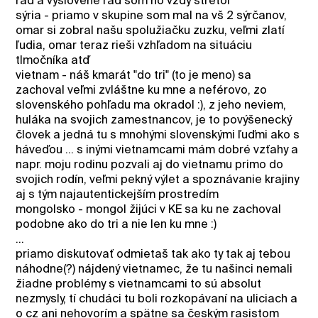
rád a vyslovene rád som ho vždy stretol
sýria - priamo v skupine som mal na vš 2 sýrčanov,
omar si zobral našu spolužiačku zuzku, veľmi zlatí
ľudia, omar teraz rieši vzhľadom na situáciu
tlmočníka atď
vietnam - náš kmarát "do tri" (to je meno) sa
zachoval veľmi zvláštne ku mne a neférovo, zo
slovenského pohľadu ma okradol :), z jeho neviem,
huláka na svojich zamestnancov, je to povýšenecký
človek a jedná tu s mnohými slovenskými ľuďmi ako s
háveďou ... s inými vietnamcami mám dobré vzťahy a
napr. moju rodinu pozvali aj do vietnamu primo do
svojich rodín, veľmi pekný výlet a spoznávanie krajiny
aj s tým najautentickejším prostredím
mongolsko - mongol žijúci v KE sa ku ne zachoval
podobne ako do tri a nie len ku mne :)
...
priamo diskutovať odmietaš tak ako ty tak aj tebou
náhodne(?) nájdený vietnamec, že tu našinci nemali
žiadne problémy s vietnamcami to sú absolut
nezmysly, tí chudáci tu boli rozkopávaní na uliciach a
o cz ani nehovorím a spätne sa českým rasistom