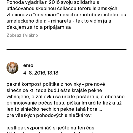
Pohoda vyjadrila r. 2016 svoju solidaritu s
utlačovanou skupinou čeliacou teroru islamských
zločincov a "riešeniam" našich xenofóbov inštaláciou
umeleckého diela - minaretu - tak to vidím ja a
ďakujem za to a pripájam sa
Zobraziť vlákno
emo
4. 8. 2016, 13:18
pekná kompost politika z novinky - pre nové
slnečnice kt. teda budú ešte krajšie pekne
vyhnojené, o zálievku sa určite postarajú, o občasné
prihnojovanie počas festu piškaním určite tiež a už
len to slniečko nech ich pekne ťahá hore ...
pre všetkých pohodových slniečkárov:
jestlipak vzpomínáš si ještě na ten čas