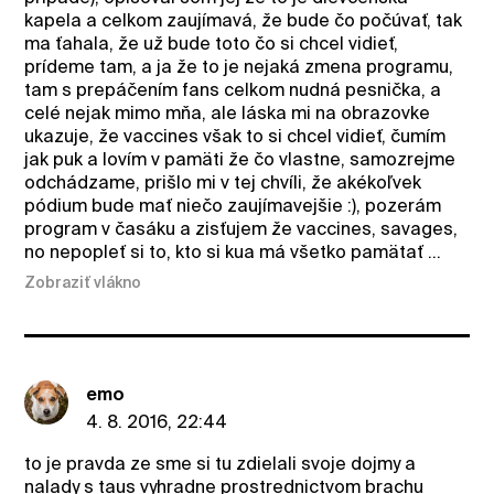
kapela a celkom zaujímavá, že bude čo počúvať, tak
ma ťahala, že už bude toto čo si chcel vidieť,
prídeme tam, a ja že to je nejaká zmena programu,
tam s prepáčením fans celkom nudná pesnička, a
celé nejak mimo mňa, ale láska mi na obrazovke
ukazuje, že vaccines však to si chcel vidieť, čumím
jak puk a lovím v pamäti že čo vlastne, samozrejme
odchádzame, prišlo mi v tej chvíli, že akékoľvek
pódium bude mať niečo zaujímavejšie :), pozerám
program v časáku a zisťujem že vaccines, savages,
no nepopleť si to, kto si kua má všetko pamätať ...
Zobraziť vlákno
emo
4. 8. 2016, 22:44
to je pravda ze sme si tu zdielali svoje dojmy a
nalady s taus vyhradne prostrednictvom brachu