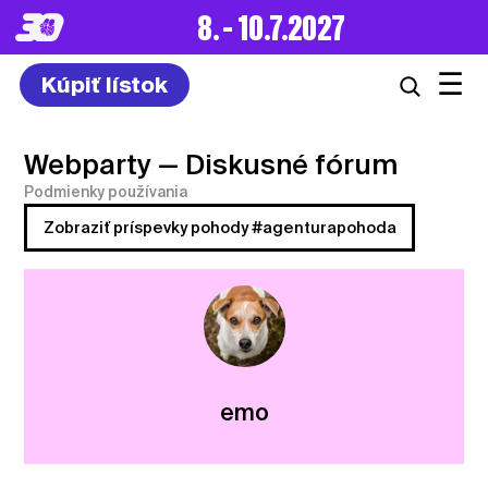
8. – 10.7.2027
☰
Kúpiť lístok
Webparty
— Diskusné fórum
Podmienky používania
Zobraziť príspevky pohody #agenturapohoda
emo