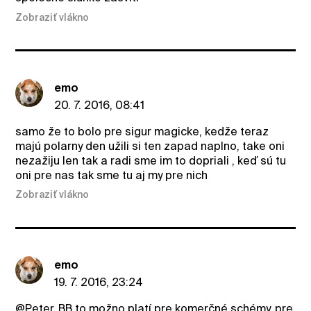
Zobraziť vlákno
emo
20. 7. 2016, 08:41
samo že to bolo pre sigur magicke, kedže teraz
majú polarny den užili si ten zapad naplno, take oni
nezažiju len tak a radi sme im to dopriali , keď sú tu
oni pre nas tak sme tu aj my pre nich
Zobraziť vlákno
emo
19. 7. 2016, 23:24
@Peter_BB
to možno platí pre komerčné schémy, pre