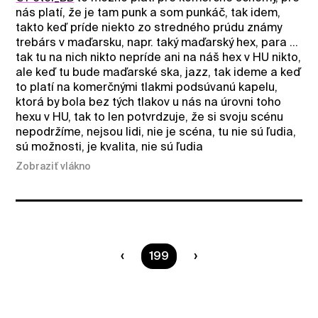
nás platí, že je tam punk a som punkáč, tak idem,
takto keď príde niekto zo stredného prúdu známy
trebárs v maďarsku, napr. taký maďarský hex, para ...
tak tu na nich nikto nepríde ani na náš hex v HU nikto,
ale keď tu bude maďarské ska, jazz, tak ideme a keď
to platí na komerčnými tlakmi podsúvanú kapelu,
ktorá by bola bez tých tlakov u nás na úrovni toho
hexu v HU, tak to len potvrdzuje, že si svoju scénu
nepodržíme, nejsou lidi, nie je scéna, tu nie sú ľudia,
sú možnosti, je kvalita, nie sú ľudia
Zobraziť vlákno
Ste na strane
199