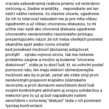
vracala sebaobranná reakcia priamo od veteránov
vietcong-u, žiadne srandičky ... neponúkate ani len
náčrt vášho riešenia, čo vlastne chcete, vyjadrenie
že ich tu tolerovať nebudem nie je pre mňa vôbec
vyjadrením a už vôbec otvorenou diskusiou, to mi
určite viac sedí ako otvorená diskusia vyjadrenie
otvoreného nenávistného rasistického prístupu
prezentujúceho názor že ich treba všetkých posielať
okamžite späť alebo rovno strieľať
keď ponúkneš možnosť (dočasne) adoptovať,
prichýliť ... sýrsku vojnovú sirotu, tak ma riešenie
problému zaujme a možno aj budeme "otvorene
diskutovať ", stále je tu dosť ľudí, kt. sú ochotní podať
pomocnú ruku, len majú niektorí obmedzenejšie
možnosti ako by si priali, zatiaľ ale stále stojí proti
nenávistným prejavom krajného islámskeho
terorizmu a proti domácim xenofóbom dosť ľudí
svojimi konkrétnymi aktivitami aj svojou solidaritou a
niekotorí pre to už aj boli napadnutní našimi
xenofóbmi v ovtorenej "diskusii" teda v ich ponímaní
fyzickej konfrontácii