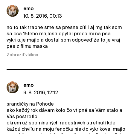
emo
10. 8. 2016, 00:13
no to tak trapne sme sa presne cítili aj my, tak som
sa cca 15teho majloša opytal prečo mi na psa
vykrikuje majlo a dostal som odpoveď že to je vraj
pes z filmu maska
Zobraziť vlákno
emo
9. 8. 2016, 12:12
srandičky na Pohode
ako každý rok dávam kolo čo vtipné sa Vám stalo a
Vás postretlo
okrem už spomínaných radostných stretnutí kde
každú chvíľu na moju fenočku niekto vykrikoval majlo