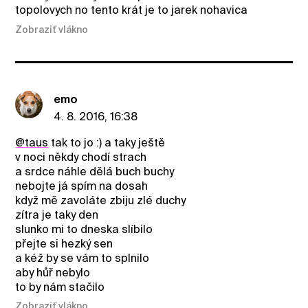
topolovych no tento krát je to jarek nohavica
Zobraziť vlákno
emo
4. 8. 2016, 16:38
@taus
tak to jo :) a taky ještě
v noci někdy chodí strach
a srdce náhle dělá buch buchy
nebojte já spím na dosah
když mě zavoláte zbiju zlé duchy
zítra je taky den
slunko mi to dneska slíbilo
přejte si hezký sen
a kéž by se vám to splnilo
aby hůř nebylo
to by nám stačilo
Zobraziť vlákno