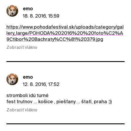
emo
18. 8. 2016, 15:59
https://www.pohodafestival.sk/uploads/category/gal
lery_large/POHODA%202016%20%20foto%C2%A
9Ctibor%20Bachraty%CC%81%20379.jpg
Zobraziť vlákno
emo
12. 8. 2016, 17:52
stromboli idú turné
fest trutnov ... košice , piešťany ... štatl, praha :))
Zobraziť vlákno