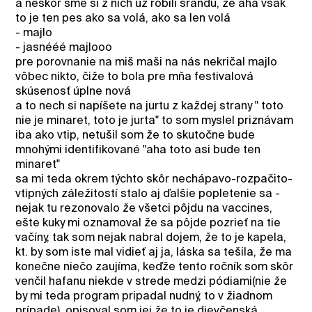
a neskôr sme si z nich už robili srandu, že aha však
to je ten pes ako sa volá, ako sa len volá
- majlo
- jasnééé majlooo
pre porovnanie na miš maši na nás nekričal majlo
vôbec nikto, čiže to bola pre mňa festivalová
skúsenosť úplne nová
a to nech si napíšete na jurtu z každej strany " toto
nie je minaret, toto je jurta" to som myslel priznávam
iba ako vtip, netušil som že to skutočne bude
mnohými identifikované "aha toto asi bude ten
minaret"
sa mi teda okrem týchto skôr nechápavo-rozpačito-
vtipných záležitostí stalo aj ďalšie popletenie sa -
nejak tu rezonovalo že všetci pôjdu na vaccines,
ešte kuky mi oznamoval že sa pôjde pozrieť na tie
vačíny, tak som nejak nabral dojem, že to je kapela,
kt. by som iste mal vidieť aj ja, láska sa tešila, že ma
konečne niečo zaujíma, keďže tento ročník som skôr
venčil hafanu niekde v strede medzi pódiami(nie že
by mi teda program pripadal nudný, to v žiadnom
prípade), opisoval som jej že to je dievčenská