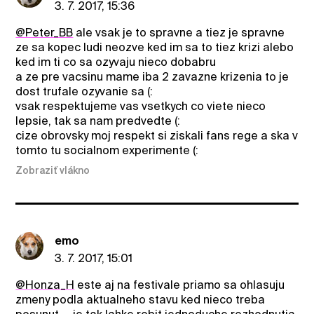
3. 7. 2017, 15:36
@Peter_BB
ale vsak je to spravne a tiez je spravne
ze sa kopec ludi neozve ked im sa to tiez krizi alebo
ked im ti co sa ozyvaju nieco dobabru
a ze pre vacsinu mame iba 2 zavazne krizenia to je
dost trufale ozyvanie sa (:
vsak respektujeme vas vsetkych co viete nieco
lepsie, tak sa nam predvedte (:
cize obrovsky moj respekt si ziskali fans rege a ska v
tomto tu socialnom experimente (:
Zobraziť vlákno
emo
3. 7. 2017, 15:01
@Honza_H
este aj na festivale priamo sa ohlasuju
zmeny podla aktualneho stavu ked nieco treba