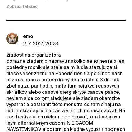
Zobraziť vlákno
emo
2. 7. 2017, 20:23
žiadost na organizatora
dorazne ziadam o napravu nakolko sa to nestalo len
posledny rocnik ale stale sa mi ludia stazuju ze si
nieco vecer zacnu na Pohode riesit a po 2 hodinach
je zrazu rano a potom druhy den to iste a 3 dni tak
zbehnu za par hodin, mate tam nejakych casovych
skriatkov alebo casove diery, skryte casove pasce,
neviem sice co tym sledujete ale ziadam okamzite
vypatrat a odstranit tieto monštra čo tam číhaju na
ludi a okradaju ich o cas a viac ich nenasadzovat. Na
cas festivalu ich niekam odblokovat, krmit nejakym
inym alternativnym casom, NIE CASOM
NAVSTEVNIKOV a potom ich kludne vypustit hoc nech