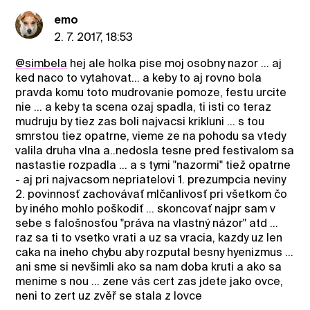
emo
2. 7. 2017, 18:53
@simbela
hej ale holka pise moj osobny nazor ... aj
ked naco to vytahovat... a keby to aj rovno bola
pravda komu toto mudrovanie pomoze, festu urcite
nie ... a keby ta scena ozaj spadla, ti isti co teraz
mudruju by tiez zas boli najvacsi krikluni ... s tou
smrstou tiez opatrne, vieme ze na pohodu sa vtedy
valila druha vlna a..nedosla tesne pred festivalom sa
nastastie rozpadla ... a s tymi "nazormi" tiež opatrne
- aj pri najvacsom nepriatelovi 1. prezumpcia neviny
2. povinnosť zachovávať mlčanlivosť pri všetkom čo
by iného mohlo poškodiť ... skoncovať najpr sam v
sebe s falošnosťou "práva na vlastný názor" atd ...
raz sa ti to vsetko vrati a uz sa vracia, kazdy uz len
caka na ineho chybu aby rozputal besny hyenizmus ...
ani sme si nevšimli ako sa nam doba kruti a ako sa
menime s nou ... zene vás cert zas jdete jako ovce,
neni to zert uz zvěř se stala z lovce