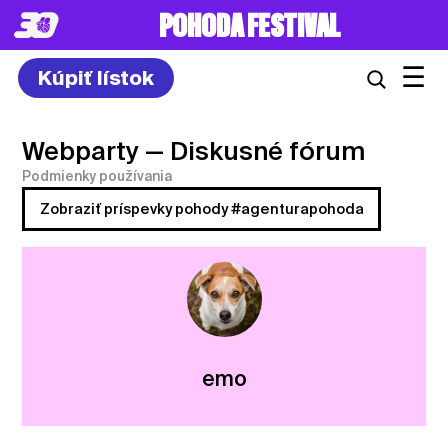
POHODA FESTIVAL
☰
Kúpiť lístok
Webparty
— Diskusné fórum
Podmienky používania
Zobraziť príspevky pohody #agenturapohoda
emo