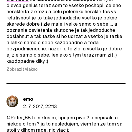
dievca genius teraz som to vsetko pochopil celeho
herakleita z efezu a celu polemiku herakleitos vs.
relativnost je to take jednoduche vsetko je pekne i
skarede dobre i zle male i velke samo o sebe ... a
poznanie osvietenia skutocne je tak jednoduche
dosiahnut a tak tazke si ho udrzat a vsetko je tazke
a lahke samo o sebe kazdopadne a teda
bezpodmienecne. nazor je to zlo. a vsetko je dobre
aj zle samo o sebe. len ako s tym teraz mam zit :)
kazdopadne diky :)
Zobraziť vlákno
emo
2. 7. 2017, 22:13
@Peter_BB
to netusim, tipujem pivo ? a nepisali uz
niekde o tom ? ja to nesledujem, viem len ze tam sa
stoji v dlhom rade, nic viac (: