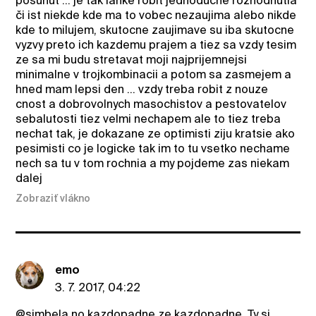
posunut ... je tak lahke robit jednoduche rozhodnutia
či ist niekde kde ma to vobec nezaujima alebo nikde
kde to milujem, skutocne zaujimave su iba skutocne
vyzvy preto ich kazdemu prajem a tiez sa vzdy tesim
ze sa mi budu stretavat moji najprijemnejsi
minimalne v trojkombinacii a potom sa zasmejem a
hned mam lepsi den ... vzdy treba robit z nouze
cnost a dobrovolnych masochistov a pestovatelov
sebalutosti tiez velmi nechapem ale to tiez treba
nechat tak, je dokazane ze optimisti ziju kratsie ako
pesimisti co je logicke tak im to tu vsetko nechame
nech sa tu v tom rochnia a my pojdeme zas niekam
dalej
Zobraziť vlákno
emo
3. 7. 2017, 04:22
@simbela
no kazdopadne ze kazdopadne. Ty si