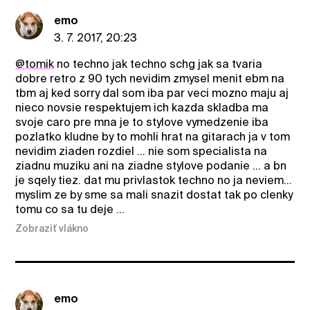
emo
3. 7. 2017, 20:23
@tomik
no techno jak techno schg jak sa tvaria
dobre retro z 90 tych nevidim zmysel menit ebm na
tbm aj ked sorry dal som iba par veci mozno maju aj
nieco novsie respektujem ich kazda skladba ma
svoje caro pre mna je to stylove vymedzenie iba
pozlatko kludne by to mohli hrat na gitarach ja v tom
nevidim ziaden rozdiel ... nie som specialista na
ziadnu muziku ani na ziadne stylove podanie ... a bn
je sqely tiez. dat mu privlastok techno no ja neviem...
myslim ze by sme sa mali snazit dostat tak po clenky
tomu co sa tu deje ...
Zobraziť vlákno
emo