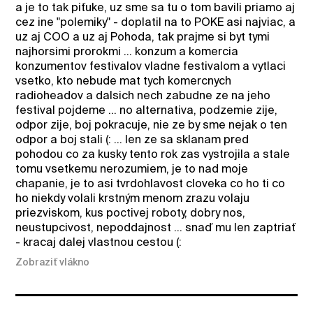
a je to tak piťuke, uz sme sa tu o tom bavili priamo aj
cez ine "polemiky" - doplatil na to POKE asi najviac, a
uz aj COO a uz aj Pohoda, tak prajme si byt tymi
najhorsimi prorokmi ... konzum a komercia
konzumentov festivalov vladne festivalom a vytlaci
vsetko, kto nebude mat tych komercnych
radioheadov a dalsich nech zabudne ze na jeho
festival pojdeme ... no alternativa, podzemie zije,
odpor zije, boj pokracuje, nie ze by sme nejak o ten
odpor a boj stali (: ... len ze sa sklanam pred
pohodou co za kusky tento rok zas vystrojila a stale
tomu vsetkemu nerozumiem, je to nad moje
chapanie, je to asi tvrdohlavost cloveka co ho ti co
ho niekdy volali krstným menom zrazu volaju
priezviskom, kus poctivej roboty, dobry nos,
neustupcivost, nepoddajnost ... snaď mu len zaptriať
- kracaj dalej vlastnou cestou (:
Zobraziť vlákno