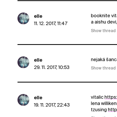
booknite vit
elle
a aishu dev
11. 12. 2017, 11:47
Show thread
nejaká šanca
elle
29. 11. 2017, 10:53
Show thread
vitalic
https
elle
lena willike
19. 11. 2017, 22:43
tzusing
htt