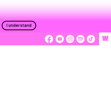
I understand
W
Workers
adors
Volunteers
tage
Separátori