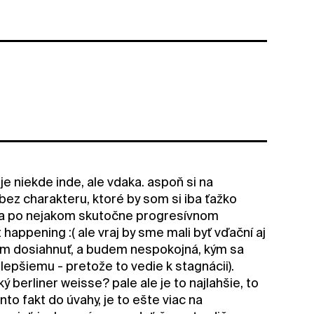
je niekde inde, ale vdaka. aspoň si na
z charakteru, ktoré by som si iba ťažko
eba po nejakom skutočne progresívnom
 happening :( ale vraj by sme mali byť vďační aj
ažím dosiahnuť, a budem nespokojná, kým sa
lepšiemu - pretože to vedie k stagnácii).
ý berliner weisse? pale ale je to najlahšie, to
nto fakt do úvahy, je to ešte viac na