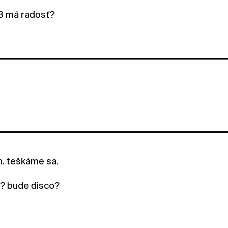
3 má radosť?
. teškáme sa.
o? bude disco?