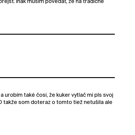
prejsť. inak musím povedať, že na tradične
a urobím také čosi, že kuker vytlač mi pls svoj
:D takže som doteraz o tomto tiež netušila ale