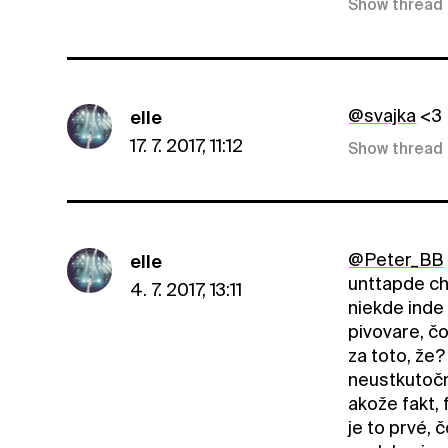
Show thread
@svajka
<3
elle
17. 7. 2017, 11:12
Show thread
@Peter_BB
elle
unttapde ch
4. 7. 2017, 13:11
niekde inde
pivovare, čo
za toto, že
neustkutočn
akože fakt, 
je to prvé, 