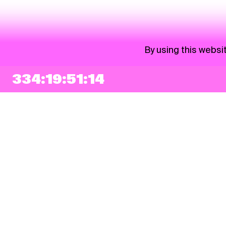
By using this websi
334:19:51:13
NEWSLETTER
Sign up
By checking this box, I agree that my e-mail address will be added to Pohoda
Newsletter and used for marketing purposes.