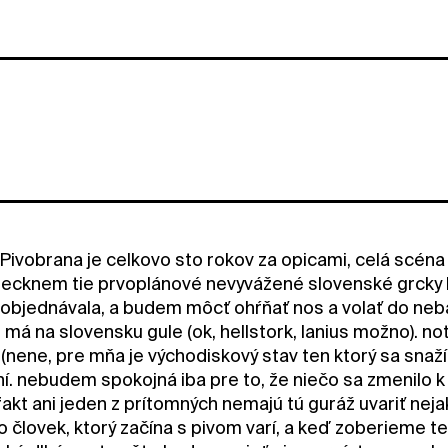
Pivobrana je celkovo sto rokov za opicami, celá scéna 
ecknem tie prvoplánové nevyvážené slovenské grcky be
 objednávala, a budem môcť ohŕňať nos a volať do n
 má na slovensku gule (ok, hellstork, lanius možno). not
? (nene, pre mňa je východiskový stav ten ktorý sa sn
í. nebudem spokojná iba pre to, že niečo sa zmenilo k 
fakt ani jeden z prítomných nemajú tú guráž uvariť nejak
čo človek, ktorý začína s pivom varí, a keď zoberieme te