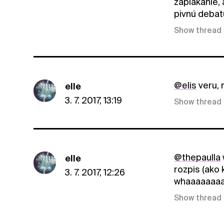
zaplakanie,
pivnú debatu
Show thread
@elis
veru, 
elle
3. 7. 2017, 13:19
Show thread
@thepaulla
elle
rozpis (ako 
3. 7. 2017, 12:26
whaaaaaaaaa
Show thread