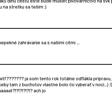
 akú dlhú cestu ešte bude musieť pivovarníctvo na svk 
 na stretku sa teším :)
nepekné zahrávanie sa s našimi citmi ...
wtf??????? ja som tento rok totálne odflákla prípravu, 
keby tam z buchotov vlastne bolo čo vyberať v noci...) 
aaat?!?!?!?!?!? ach jo