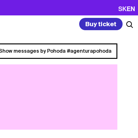
SK
EN
Buy ticket
Show messages by Pohoda #agenturapohoda