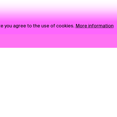
te you agree to the use of cookies.
More information
News
NGO
Privacy Policy
Ambass
Press
Visual S
Gastro
Market zone