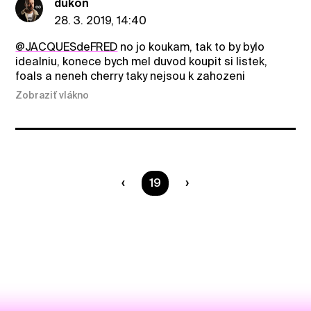
dukon
28. 3. 2019, 14:40
@JACQUESdeFRED
no jo koukam, tak to by bylo
idealniu, konece bych mel duvod koupit si listek,
foals a neneh cherry taky nejsou k zahozeni
Zobraziť vlákno
Ste na strane
19