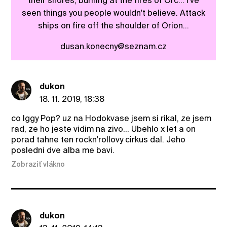
their shores; burning at the fires of Orc... I've
seen things you people wouldn't believe. Attack
ships on fire off the shoulder of Orion...
dusan.konecny@seznam.cz
dukon
18. 11. 2019, 18:38
co Iggy Pop? uz na Hodokvase jsem si rikal, ze jsem
rad, ze ho jeste vidim na zivo... Ubehlo x let a on
porad tahne ten rockn'rollovy cirkus dal. Jeho
posledni dve alba me bavi.
Zobraziť vlákno
dukon