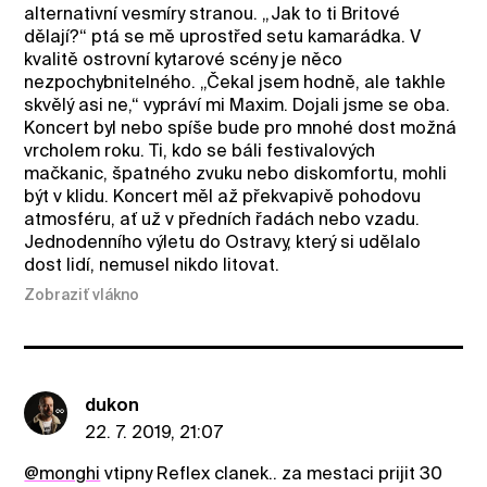
alternativní vesmíry stranou. „Jak to ti Britové
dělají?“ ptá se mě uprostřed setu kamarádka. V
kvalitě ostrovní kytarové scény je něco
nezpochybnitelného. „Čekal jsem hodně, ale takhle
skvělý asi ne,“ vypráví mi Maxim. Dojali jsme se oba.
Koncert byl nebo spíše bude pro mnohé dost možná
vrcholem roku. Ti, kdo se báli festivalových
mačkanic, špatného zvuku nebo diskomfortu, mohli
být v klidu. Koncert měl až překvapivě pohodovu
atmosféru, ať už v předních řadách nebo vzadu.
Jednodenního výletu do Ostravy, který si udělalo
dost lidí, nemusel nikdo litovat.
Zobraziť vlákno
dukon
22. 7. 2019, 21:07
@monghi
vtipny Reflex clanek.. za mestaci prijit 30