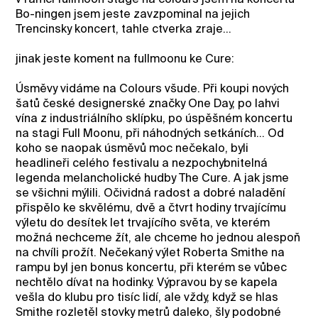
Bo-ningen jsem jeste zavzpominal na jejich
Trencinsky koncert, tahle ctverka zraje...
jinak jeste koment na fullmoonu ke Cure:
Úsměvy vidáme na Colours všude. Při koupi nových
šatů české designerské značky One Day, po lahvi
vína z industriálního sklípku, po úspěšném koncertu
na stagi Full Moonu, při náhodných setkáních… Od
koho se naopak úsměvů moc nečekalo, byli
headlineři celého festivalu a nezpochybnitelná
legenda melancholické hudby The Cure. A jak jsme
se všichni mýlili. Očividná radost a dobré naladění
přispělo ke skvělému, dvě a čtvrt hodiny trvajícímu
výletu do desítek let trvajícího světa, ve kterém
možná nechceme žít, ale chceme ho jednou alespoň
na chvíli prožít. Nečekaný výlet Roberta Smithe na
rampu byl jen bonus koncertu, při kterém se vůbec
nechtělo dívat na hodinky. Výpravou by se kapela
vešla do klubu pro tisíc lidí, ale vždy, když se hlas
Smithe rozletěl stovky metrů daleko, šly podobné