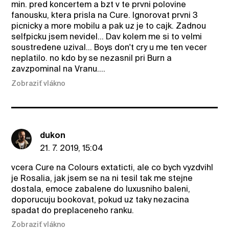
min. pred koncertem a bzt v te prvni polovine
fanousku, ktera prisla na Cure. Ignorovat prvni 3
picnicky a more mobilu a pak uz je to cajk. Zadnou
selfpicku jsem nevidel... Dav kolem me si to velmi
soustredene uzival... Boys don't cry u me ten vecer
neplatilo. no kdo by se nezasnil pri Burn a
zavzpominal na Vranu....
Zobraziť vlákno
dukon
21. 7. 2019, 15:04
vcera Cure na Colours extaticti, ale co bych vyzdvihl
je Rosalia, jak jsem se na ni tesil tak me stejne
dostala, emoce zabalene do luxusniho baleni,
doporucuju bookovat, pokud uz taky nezacina
spadat do preplaceneho ranku.
Zobraziť vlákno