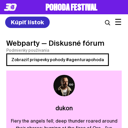
POHODA FESTIVAL
☰
Kúpiť lístok
Webparty
— Diskusné fórum
Podmienky používania
Zobraziť príspevky pohody #agenturapohoda
dukon
Fiery the angels fell; deep thunder roared around