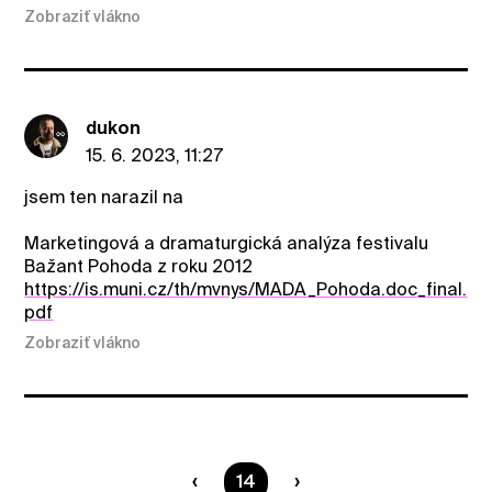
Zobraziť vlákno
dukon
15. 6. 2023, 11:27
jsem ten narazil na
Marketingová a dramaturgická analýza festivalu
Bažant Pohoda z roku 2012
https://is.muni.cz/th/mvnys/MADA_Pohoda.doc_final.
pdf
Zobraziť vlákno
Ste na strane
14