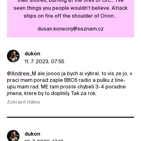
their shores; burning at the fires of Orc... I've
seen things you people wouldn't believe. Attack
ships on fire off the shoulder of Orion...
dusan.konecny@seznam.cz
dukon
11. 7. 2023, 07:55
@Andrew_M
ale joooo ja bych si vybral, to vis ze jo, v
praci mam porad zaple BBC6 radio a pulku z line-
upu mam rad. ME tam proste chybeli 3-4 poradne
jmena, ktere by to doplnily. Tak za rok.
Zobraziť vlákno
dukon