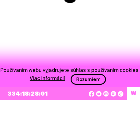
Používaním webu vyjadrujete súhlas s používaním cookies.
Viac informácií
Rozumiem
334:18:28:00
W
NEWSLETTER
Prihlásiť sa
Súhlasím so zapísaním mojej e-mailovej adresy do Pohoda Newslettra a využívaním
na marketingové účely.