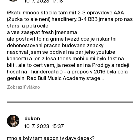
10. 7. 2023, 17:18
@katu
mnooo stacila tam mit 2-3 opravdove AAA
(Zuzka to ale neni) headlinery, 3-4 BBB jmena pro nas
starsi a pokrocile
a vse zasypat fresh jmenama
ale postavit to na grime hvezdicce je riskantni
dehonestovani pracne budovane znacky
naschval jsem se podival na par jeho youtube
koncertu a jen z lesa teens mobilu mi bylo fakt na
bliti, ale to cert vem, ja nesel ani na Prodigy a radeji
hosal na Thundercata :) - a propos v 2016 byla cela
genialni Red Bull Music Academy stage...
Zobraziť vlákno
dukon
10. 7. 2023, 15:37
mno a byly tam aspon ty davy decek?