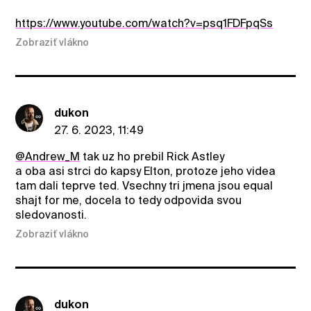
https://www.youtube.com/watch?v=psq1FDFpqSs
Zobraziť vlákno
dukon
27. 6. 2023, 11:49
@Andrew_M
tak uz ho prebil Rick Astley
a oba asi strci do kapsy Elton, protoze jeho videa
tam dali teprve ted. Vsechny tri jmena jsou equal
shajt for me, docela to tedy odpovida svou
sledovanosti.
Zobraziť vlákno
dukon