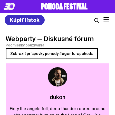
POHODA FESTIVAL
☰
Kúpiť lístok
Webparty
— Diskusné fórum
Podmienky používania
Zobraziť príspevky pohody #agenturapohoda
dukon
Fiery the angels fell; deep thunder roared around