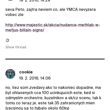
19. 2. 2016, 19:29
seva Peto, zajtra neviem co, ale YMCA nevyzera
vobec zle
http://www.majestic.sk/akcia/nudance-methlab-w-
mefjus-billain-signs/
.D
Show thread
cookie
19. 2. 2016, 14:06
no, tiez som zvedavy ako to nakoniec dopadne, ma
byt ohlasenych cca 100 ucinkujucich este, ked si
odmyslim orchestre, kuzelnikov a sk/cz scenu, tak k
tomu co teraz je, este tak 35 zahranicnych mien
(vacsinou sa to hybalo okolo 60ky)