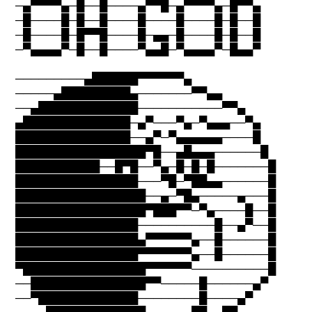
─▄▀▀▀▀▄─█──█────▄▀▀█─▄▀▀▀▀▄─█▀▀▄
─█────█─█──█────█────█────█─█──█
─█────█─█▀▀█────█─▄▄─█────█─█──█
─▀▄▄▄▄▀─█──█────▀▄▄█─▀▄▄▄▄▀─█▄▄▀
─────────▄██████▀▀▀▀▀▀▄
─────▄█████████▄───────▀▀▄▄
──▄█████████████───────────▀▀▄
▄██████████████─▄▀───▀▄─▀▄▄▄──▀▄
███████████████──▄▀─▀▄▄▄▄▄▄────█
█████████████████▀█──▄█▄▄▄──────█
███████████──█▀█──▀▄─█─█─█───────█
████████████████───▀█─▀██▄▄──────█
█████████████████──▄─▀█▄─────▄───█
█████████████████▀███▀▀─▀▄────█──█
████████████████──────────█──▄▀──█
████████████████▄▀▀▀▀▀▀▄──█──────█
████████████████▀▀▀▀▀▀▀▄──█──────█
▀████████████████▀▀▀▀▀▀──────────█
──███████████████▀▀─────█──────▄▀
──▀█████████████────────█────▄▀