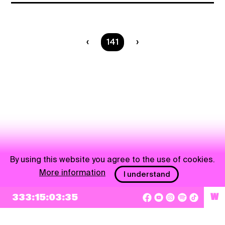
You are on page
141
By using this website you agree to the use of cookies.
More information
I understand
333:15:03:35
W
NEWSLETTER