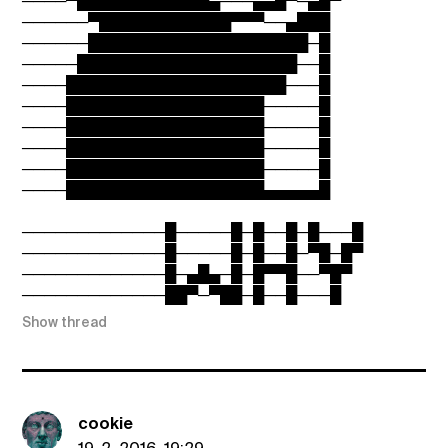
────▀████████████▄───▄▄█▀─▄█▀
──────▀████████████▀▀▀──▄███
──────████████████████████─█
─────████████████████████──█
────████████████████████───█
────██████████████████─────█
────██████████████████─────█
────██████████████████─────█
────██████████████████─────█
────██████████████████▄▄▄▄▄█
─────────────█─────█─█──█─█───█
─────────────█─────█─█──█─▀█─█▀
─────────────█─▄█▄─█─█▀▀█──▀█▀
─────────────██▀─▀██─█──█───█
Show thread
cookie