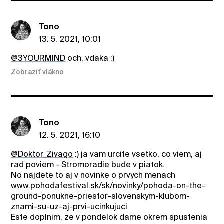
Tono
13. 5. 2021, 10:01
@3YOURMIND
och, vdaka :)
Zobraziť vlákno
Tono
12. 5. 2021, 16:10
@Doktor_Zivago
:) ja vam urcite vsetko, co viem, aj
rad poviem - Stromoradie bude v piatok.
No najdete to aj v novinke o prvych menach
www.pohodafestival.sk/sk/novinky/pohoda-on-the-
ground-ponukne-priestor-slovenskym-klubom-
znami-su-uz-aj-prvi-ucinkujuci
Este doplnim, ze v pondelok dame okrem spustenia