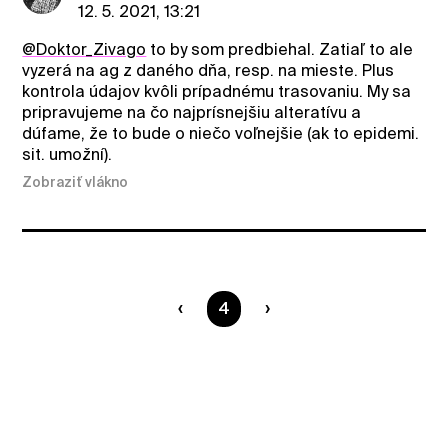
12. 5. 2021, 13:21
@Doktor_Zivago
to by som predbiehal. Zatiaľ to ale
vyzerá na ag z daného dňa, resp. na mieste. Plus
kontrola údajov kvôli prípadnému trasovaniu. My sa
pripravujeme na čo najprísnejšiu alteratívu a
dúfame, že to bude o niečo voľnejšie (ak to epidemi.
sit. umožní).
Zobraziť vlákno
Ste na strane
4