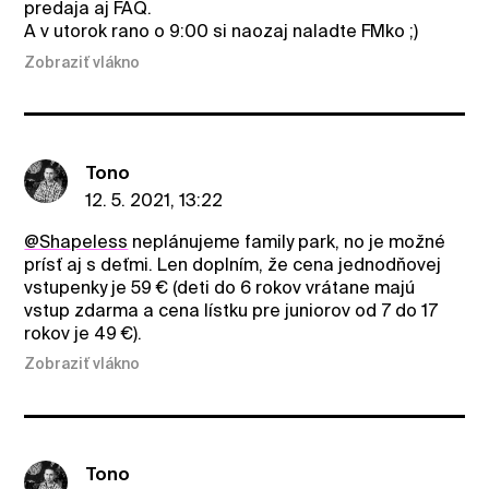
predaja aj FAQ.
A v utorok rano o 9:00 si naozaj naladte FMko ;)
Zobraziť vlákno
Tono
12. 5. 2021, 13:22
@ShapeIess
neplánujeme family park, no je možné
prísť aj s deťmi. Len doplním, že cena jednodňovej
vstupenky je 59 € (deti do 6 rokov vrátane majú
vstup zdarma a cena lístku pre juniorov od 7 do 17
rokov je 49 €).
Zobraziť vlákno
Tono