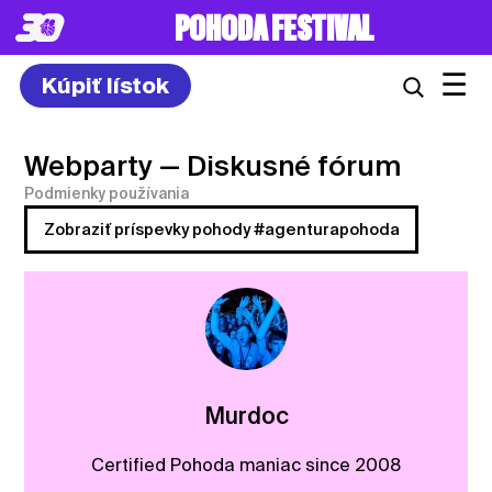
POHODA FESTIVAL
☰
Kúpiť lístok
Webparty
— Diskusné fórum
Podmienky používania
Zobraziť príspevky pohody #agenturapohoda
Murdoc
Certified Pohoda maniac since 2008