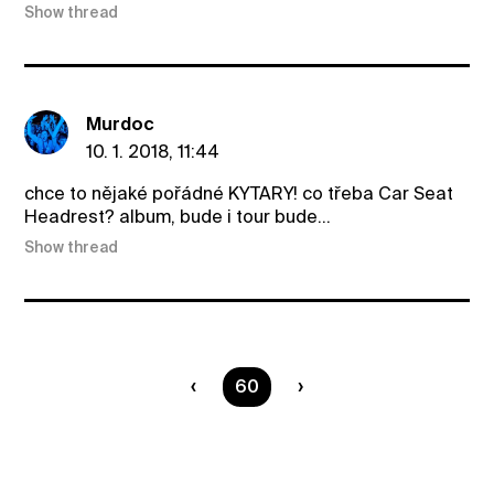
Show thread
Murdoc
10. 1. 2018, 11:44
chce to nějaké pořádné KYTARY! co třeba Car Seat
Headrest? album, bude i tour bude...
Show thread
You are on page
60