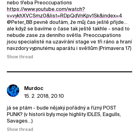
nebo třeba Preoccupations
https://www.youtube.com/watch?
v=vykhXVCSmz0&list=RDpQdVnKpv1Sk&index=4
@Peter_BB pevně doufám, že můj čas ještě přijde...
ale když se bavíme o čase tak ještě takhle - snad to
nebude zase za denního světla. Preoccupations
jsou specialisté na uzavírání stage ve tři ráno a hraní
navzdory vypnutému aparátu i světlům (Primavera 17)
Show thread
Murdoc
15. 2. 2018, 20:10
já se ptám - bude nějaký pořádný a řízný POST
PUNK? (v historii byly moje highlity IDLES, Eagulls,
Savages...)
Show thread