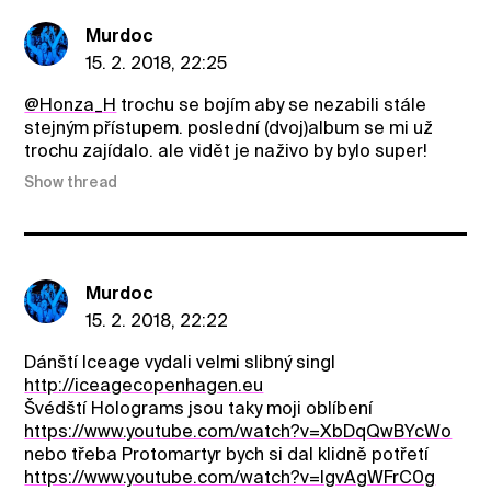
Murdoc
15. 2. 2018, 22:25
@Honza_H
trochu se bojím aby se nezabili stále
stejným přístupem. poslední (dvoj)album se mi už
trochu zajídalo. ale vidět je naživo by bylo super!
Show thread
Murdoc
15. 2. 2018, 22:22
Dánští Iceage vydali velmi slibný singl
http://iceagecopenhagen.eu
Švédští Holograms jsou taky moji oblíbení
https://www.youtube.com/watch?v=XbDqQwBYcWo
nebo třeba Protomartyr bych si dal klidně potřetí
https://www.youtube.com/watch?v=IgvAgWFrC0g