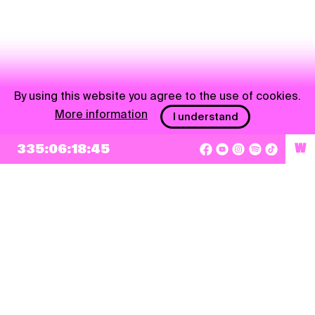
By using this website you agree to the use of cookies.
More information
I understand
335:06:18:44
W
NEWSLETTER
Sign up
By checking this box, I agree that my e-mail address will be added to Pohoda
Newsletter and used for marketing purposes.