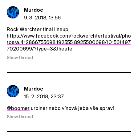
Murdoc
9. 3. 2018, 13:56
Rock Werchter final lineup
https://www.facebook.com/rockwerchterfestival/pho
tos/a.412866755698.192555.8925500698/101561497
70200699/?type=3&theater
Show thread
Murdoc
15. 2. 2018, 23:37
@boomer
urpiner nebo vínová jeba vše spraví
Show thread