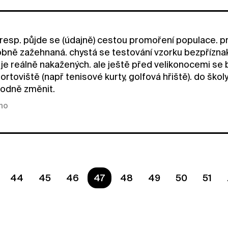
resp. půjde se (údajně) cestou promoření populace. pr
ně zažehnaná. chystá se testování vzorku bezpříznako
lik je reálně nakažených. ale ještě před velikonocemi 
rtoviště (např tenisové kurty, golfová hřiště). do škol
hodně změnit.
kno
44
45
46
Ste na strane
47
48
49
50
51