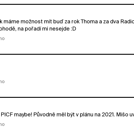
k máme možnost mít buď za rok Thoma a za dva Radio
pohodě, na pořadí mi nesejde :D
kno
kno
PICF maybe! Původně měl být v plánu na 2021. Mišo uvaž
kno