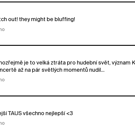
ch out! they might be bluffing!
kno
ozřejmě je to velká ztráta pro hudební svět, význam K
oncertě až na pár světlých momentů nudil...
kno
ejší TAUS všechno nejlepší <3
kno