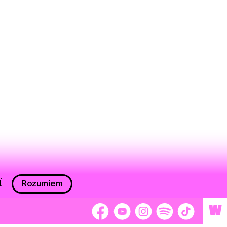
í
Rozumiem
W