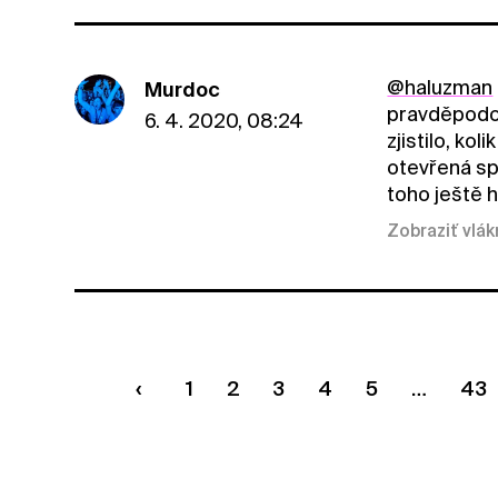
@haluzman
Murdoc
pravděpodob
6. 4. 2020, 08:24
zjistilo, ko
otevřená spo
toho ještě 
Zobraziť vlá
1
2
3
4
5
43