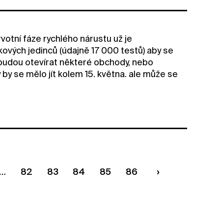
votní fáze rychlého nárustu už je
vých jedinců (údajně 17 000 testů) aby se
se budou otevírat některé obchody, nebo
y by se mělo jít kolem 15. května. ale může se
82
83
84
85
86