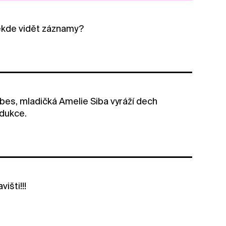
ěkde vidět záznamy?
bes, mladičká Amelie Siba vyráží dech
odukce.
išti!!!