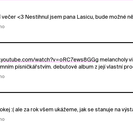
í večer <3 Nestihnul jsem pana Lasicu, bude možné n
kno
ww.youtube.com/watch?v=oRC7ews8GGg
melancholy vi
imním písničkářstvím. debutové album z její vlastní pr
kno
okej :( ale za rok všem ukážeme, jak se stanuje na výstav
kno