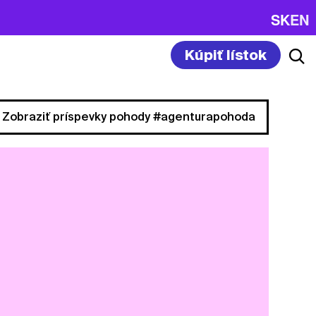
SK
EN
Kúpiť lístok
Zobraziť príspevky pohody #agenturapohoda