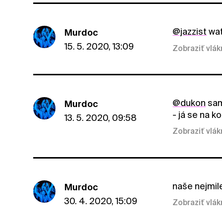
@jazzist
wat
Murdoc
15. 5. 2020, 13:09
Zobraziť vlá
@dukon
sam
Murdoc
- já se na k
13. 5. 2020, 09:58
Zobraziť vlá
naše nejmil
Murdoc
30. 4. 2020, 15:09
Zobraziť vlá