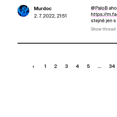
@PaloB
ahoj
Murdoc
https://m.
2. 7. 2022, 21:51
stejně jen s
Show thread
1
2
3
4
5
34