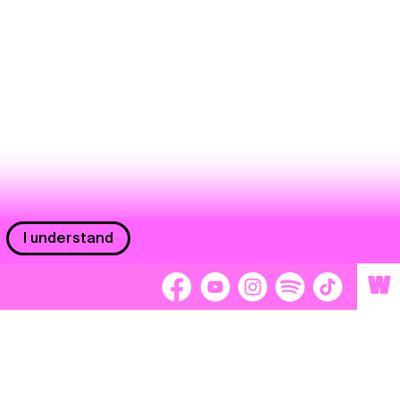
I understand
W
Workers