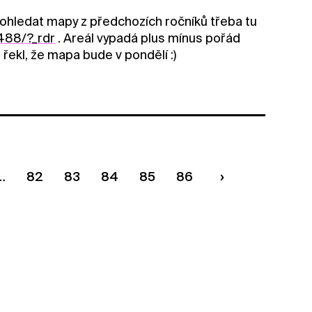
pohledat mapy z předchozích ročníků třeba tu
488/?_rdr
. Areál vypadá plus mínus pořád
 řekl, že mapa bude v pondělí :)
82
83
84
85
86