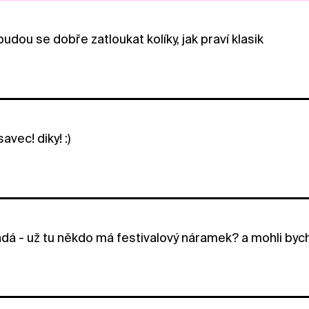
udou se dobře zatloukat kolíky, jak praví klasik
avec! diky! :)
dá - už tu někdo má festivalový náramek? a mohli bych