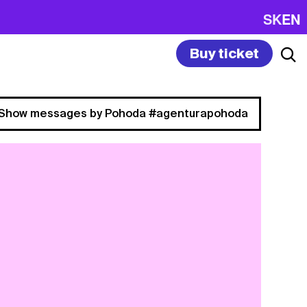
SK
EN
Buy ticket
Show messages by Pohoda #agenturapohoda