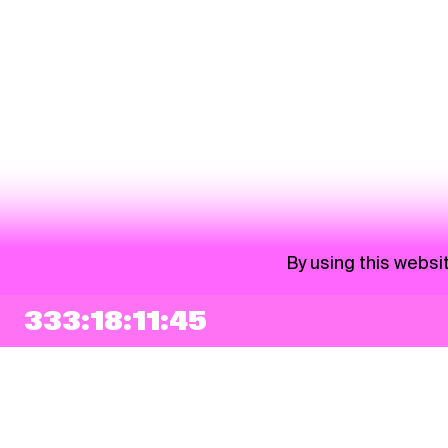
By using this websi
333:18:11:44
NEWSLETTER
Sign up