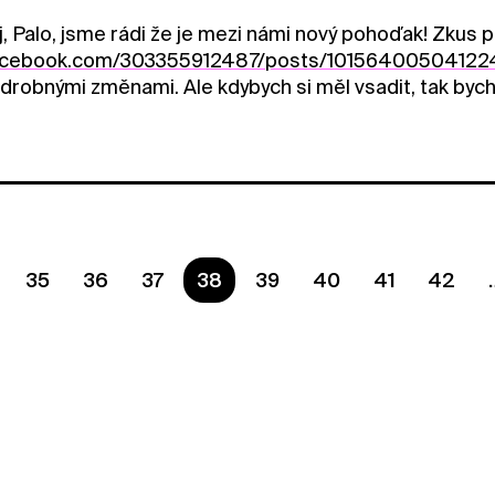
, Palo, jsme rádi že je mezi námi nový pohoďak! Zkus 
facebook.com/303355912487/posts/10156400504122
 drobnými změnami. Ale kdybych si měl vsadit, tak bych
35
36
37
You are on page
38
39
40
41
42