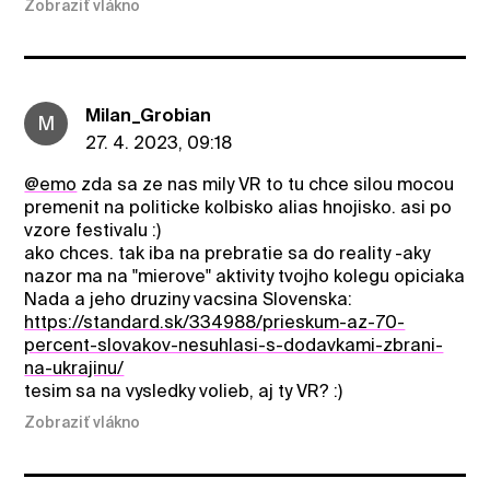
Zobraziť vlákno
Milan_Grobian
M
27. 4. 2023, 09:18
@emo
zda sa ze nas mily VR to tu chce silou mocou
premenit na politicke kolbisko alias hnojisko. asi po
vzore festivalu :)
ako chces. tak iba na prebratie sa do reality -aky
nazor ma na "mierove" aktivity tvojho kolegu opiciaka
Nada a jeho druziny vacsina Slovenska:
https://standard.sk/334988/prieskum-az-70-
percent-slovakov-nesuhlasi-s-dodavkami-zbrani-
na-ukrajinu/
tesim sa na vysledky volieb, aj ty VR? :)
Zobraziť vlákno