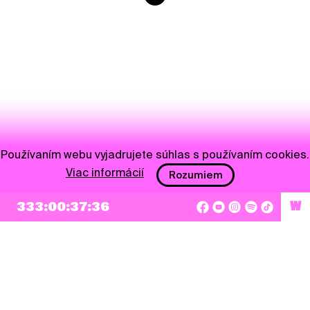
Používaním webu vyjadrujete súhlas s používaním cookies.
Viac informácií
Rozumiem
333:00:37:35
W
NEWSLETTER
Prihlásiť sa
Súhlasím so zapísaním mojej e-mailovej adresy do Pohoda Newslettra a využívaním
na marketingové účely.