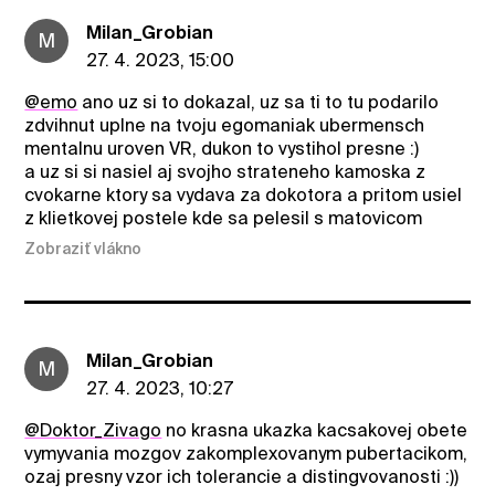
Milan_Grobian
M
27. 4. 2023, 15:00
@emo
ano uz si to dokazal, uz sa ti to tu podarilo
zdvihnut uplne na tvoju egomaniak ubermensch
mentalnu uroven VR, dukon to vystihol presne :)
a uz si si nasiel aj svojho strateneho kamoska z
cvokarne ktory sa vydava za dokotora a pritom usiel
z klietkovej postele kde sa pelesil s matovicom
Zobraziť vlákno
Milan_Grobian
M
27. 4. 2023, 10:27
@Doktor_Zivago
no krasna ukazka kacsakovej obete
vymyvania mozgov zakomplexovanym pubertacikom,
ozaj presny vzor ich tolerancie a distingvovanosti :))