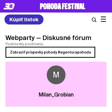
POHODA FESTIVAL
☰
Kúpiť lístok
Webparty
— Diskusné fórum
Podmienky používania
Zobraziť príspevky pohody #agenturapohoda
M
Milan_Grobian