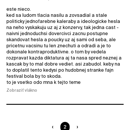
este nieco.
ked sa ludom tlacia nasilu a zovsadial a stale
politicky jednofarebne kaleraby a ideologicke hesla
na neho vyskakuju uz aj z konzervy, tak jedna cast -
naivni jednoduchsi dovercivci zacnu postupne
skandovat hesla a poucky uz aj sami od seba, ale
pricetnu vacsinu tu len znechuti a odradi a je to
dokonale kontraproduktivne. o tom by vedela
rozpravat kazda diktatura aj ta nasa spred neznej a
kascak by to mal dobre vediet. asi zabudol. keby na
to doplatil tento kedysi po hudobnej stranke fajn
festival bola by to skoda.
to je vsetko odo mna k tejto teme
Zobraziť vlákno
Ste na strane
2