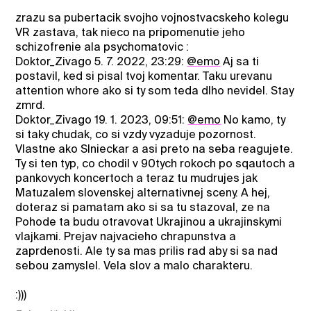
zrazu sa pubertacik svojho vojnostvacskeho kolegu
VR zastava, tak nieco na pripomenutie jeho
schizofrenie ala psychomatovic :
Doktor_Zivago 5. 7. 2022, 23:29:
@emo
Aj sa ti
postavil, ked si pisal tvoj komentar. Taku urevanu
attention whore ako si ty som teda dlho nevidel. Stay
zmrd.
Doktor_Zivago 19. 1. 2023, 09:51:
@emo
No kamo, ty
si taky chudak, co si vzdy vyzaduje pozornost.
Vlastne ako Slnieckar a asi preto na seba reagujete.
Ty si ten typ, co chodil v 90tych rokoch po sqautoch a
pankovych koncertoch a teraz tu mudrujes jak
Matuzalem slovenskej alternativnej sceny. A hej,
doteraz si pamatam ako si sa tu stazoval, ze na
Pohode ta budu otravovat Ukrajinou a ukrajinskymi
vlajkami. Prejav najvacieho chrapunstva a
zaprdenosti. Ale ty sa mas prilis rad aby si sa nad
sebou zamyslel. Vela slov a malo charakteru.
:)))