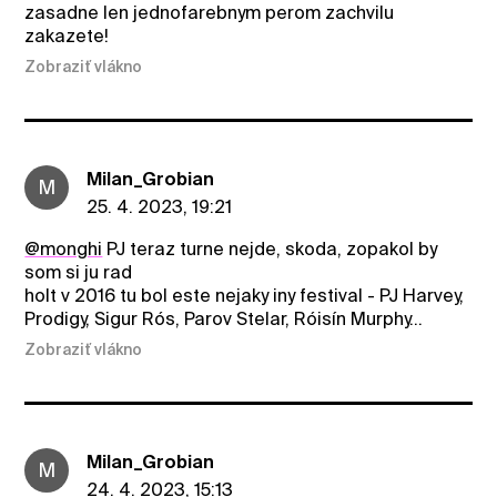
zasadne len jednofarebnym perom zachvilu
zakazete!
Zobraziť vlákno
Milan_Grobian
M
25. 4. 2023, 19:21
@monghi
PJ teraz turne nejde, skoda, zopakol by
som si ju rad
holt v 2016 tu bol este nejaky iny festival - PJ Harvey,
Prodigy, Sigur Rós, Parov Stelar, Róisín Murphy...
Zobraziť vlákno
Milan_Grobian
M
24. 4. 2023, 15:13