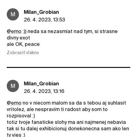
Milan_Grobian
M
26. 4. 2023, 13:53
@emo
:)) neda sa nezasmiat nad tym, si strasne
divny exot
ale OK, peace
Zobraziť vlákno
Milan_Grobian
M
26. 4. 2023, 13:16
@emo
no v niecom malom sa da s tebou aj suhlasit
vritolez, ale nespravim ti radost aby som to
rozpisoval :)
totiz tvoje fanaticke slohy ma ani najmenej nebavia
tak si tu dalej exhibicionuj donekonecna sam ako len
ty vies :)