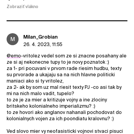
Zobraziť vlákno
Milan_Grobian
M
26. 4. 2023, 11:55
@emo
-vritolez vedel som ze si znacne posahany ale
ze si aj nekonecne tupy to je novy poznatok :)
za 1- pri pocuvani v prvom rade riesim hudbu, texty
su prvorade a ukajaju sa na nich hlavne politicki
maniaci ako si ty vritolez,
za 2- ak by som uz mal riesit texty PJ -co asi tak by
mi na nich malo vadit, tupelo?
to ze je za mier a kritizuje vojny a ine zlociny
britskeho kolonialneho imperializmu? :)
to ze hovori ako anglanov nahanali pochodovat do
kolonialnych vojen za ich poondiatu kralovnu? :)
Ved slovo mier vy neofasisticki vojnovi stvaci pisuci