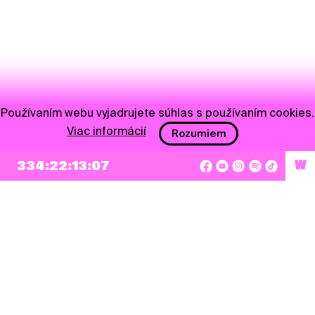
Používaním webu vyjadrujete súhlas s používaním cookies.
Viac informácií
Rozumiem
334:22:13:07
W
NEWSLETTER
Prihlásiť sa
Súhlasím so zapísaním mojej e-mailovej adresy do Pohoda Newslettra a využívaním
na marketingové účely.