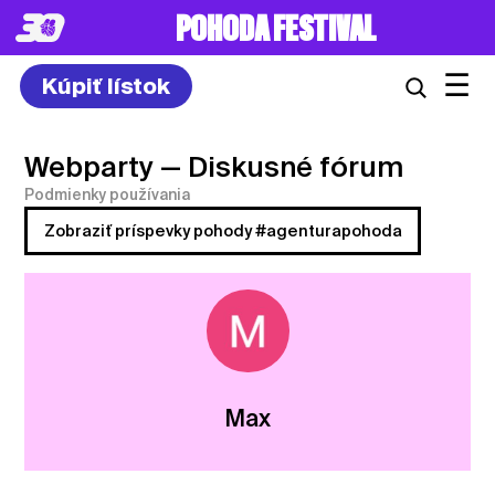
POHODA FESTIVAL
☰
Kúpiť lístok
Webparty
— Diskusné fórum
Podmienky používania
Zobraziť príspevky pohody #agenturapohoda
Max