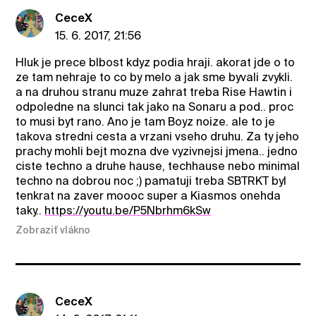
CeceX
15. 6. 2017, 21:56
Hluk je prece blbost kdyz podia hraji. akorat jde o to
ze tam nehraje to co by melo a jak sme byvali zvykli.
a na druhou stranu muze zahrat treba Rise Hawtin i
odpoledne na slunci tak jako na Sonaru a pod.. proc
to musi byt rano. Ano je tam Boyz noize. ale to je
takova stredni cesta a vrzani vseho druhu. Za ty jeho
prachy mohli bejt mozna dve vyzivnejsi jmena.. jedno
ciste techno a druhe hause, techhause nebo minimal
techno na dobrou noc ;) pamatuji treba SBTRKT byl
tenkrat na zaver moooc super a Kiasmos onehda
taky..
https://youtu.be/P5Nbrhm6kSw
Zobraziť vlákno
CeceX