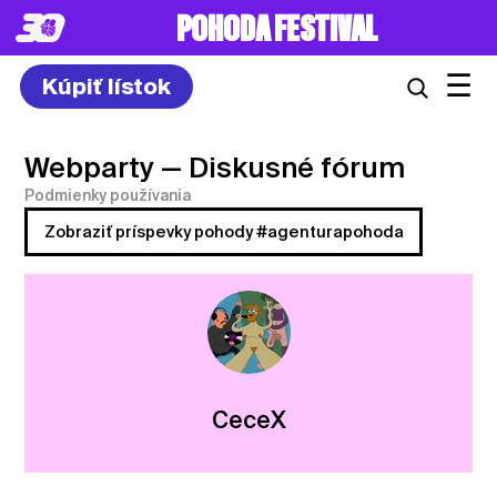
POHODA FESTIVAL
☰
Kúpiť lístok
Webparty
— Diskusné fórum
Podmienky používania
Zobraziť príspevky pohody #agenturapohoda
CeceX