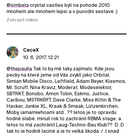
@simbela
crystal castles byli na pohode 2010
mnohem ale mnohem lepsi a v puvodni sestave ;)
Zobraziť vlákno
CeceX
10. 6. 2017, 12:21
@thepaulla
Tak to by mě taky zajímalo. Kde jsou
pecky na které jsme od Vás zvyklí jako Orbital,
Simian Mobile Disco, Leftfield, Adam Beyer, Kiasmos,
Mr. Scruff, Nina Kraviz, Moderat, Modeselektor,
SBTRKT, Bonobo, Amon Tobin, Eskmo, Justice,
Caribou, MSTRKRFT, Dave Clarke, Miss Kittin & The
Hacker, Junkie XL, Kraak & Smaak, Lützenkirchen,
Moby, iamamiwhoami atd.. ?? letos je to opravdu
hodně slabé. minulí rok to zachránil RBMA stage. a
letos to má zachránit Laug-Techno-Bau Klub?? :D :D
tak to je hodně laciné a je to velká škoda :/ :( snad