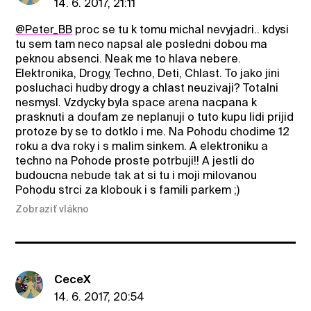
14. 6. 2017, 21:11
@Peter_BB
proc se tu k tomu michal nevyjadri.. kdysi
tu sem tam neco napsal ale posledni dobou ma
peknou absenci. Neak me to hlava nebere.
Elektronika, Drogy, Techno, Deti, Chlast. To jako jini
posluchaci hudby drogy a chlast neuzivaji? Totalni
nesmysl. Vzdycky byla space arena nacpana k
prasknuti a doufam ze neplanuji o tuto kupu lidi prijid
protoze by se to dotklo i me. Na Pohodu chodime 12
roku a dva roky i s malim sinkem. A elektroniku a
techno na Pohode proste potrbuji!! A jestli do
budoucna nebude tak at si tu i moji milovanou
Pohodu strci za klobouk i s famili parkem ;)
Zobraziť vlákno
CeceX
14. 6. 2017, 20:54