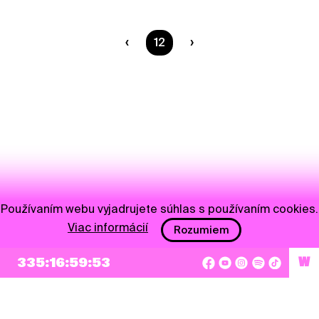
Ste na strane
12
Používaním webu vyjadrujete súhlas s používaním cookies.
Viac informácií
Rozumiem
335:16:59:52
W
NEWSLETTER
Prihlásiť sa