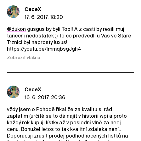
CeceX
17. 6. 2017, 18:20
@dukon
gusgus by byli Top!! A z casti by resili muj
tanecni nedostatek ;) To co predvedli u Vas ve Stare
Trznici byl naprosty luxus!!
https://youtu.be/lmmqbsgJgh4
Zobraziť vlákno
CeceX
16. 6. 2017, 20:36
vždy jsem o Pohodě říkal že za kvalitu si rád
zaplatím (určitě se to dá najít v historii wp) a proto
každý rok kupuji lístky až v poslední vlně za neej
cenu. Bohužel letos to tak kvalitní zdaleka není..
Doporučuji zrušit prodej podhodnocených lístků na