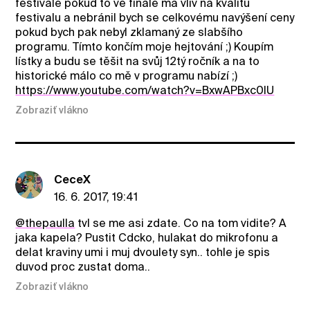
festivale pokud to ve finále má vliv na kvalitu
festivalu a nebránil bych se celkovému navýšení ceny
pokud bych pak nebyl zklamaný ze slabšího
programu. Tímto končím moje hejtování ;) Koupím
lístky a budu se těšit na svůj 12tý ročník a na to
historické málo co mě v programu nabízí ;)
https://www.youtube.com/watch?v=BxwAPBxc0lU
Zobraziť vlákno
CeceX
16. 6. 2017, 19:41
@thepaulla
tvl se me asi zdate. Co na tom vidite? A
jaka kapela? Pustit Cdcko, hulakat do mikrofonu a
delat kraviny umi i muj dvoulety syn.. tohle je spis
duvod proc zustat doma..
Zobraziť vlákno