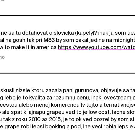
me sa tu dotahovat o slovicka (kapely)? inak ja som tie
kal na gosh tak pri M83 by som cakal jedine na midnigh
w to make it in america
https://www.youtube.com/wat
kno
 diskusii nizsie ktoru zacala pani gurunova, objavuje s
g lebo je to kvalita za rozumnu cenu, inak lovestream 
estou alebo menej komercnou (v tejto alternativnejsej
 ale spat k lajnapu grapeu ved to je low cost, lacne sl
u tak z roku 2010 az 2015, je to ok ved pozrel by som si
 grape robi lepsi booking a pod, ine veci robia lepsie 