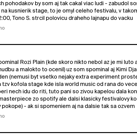
ach pohodakov by som aj tak cakal viac ludi - zabudol 
 na kusnierik stage, to je omyl celeho festivalu, v ta
2:00, Tono S. strcil polovicu draheho lajnapu do vacku
kno
ominal Rozi Plain (kde skoro nikto nebol az je mi luto
udbu a malokto to ocenil) uz som spominal aj Kimi Djab
 den (nemusi byt vsetko nejaky extra experiment proste
tzv kofola stage kde isla world music od rana do vece
aperi nech idu do riti, tuto pani so zivou kapelou dala
asterpiece zo spotify ale dalsi klasicky festivalovy ko
py pokope) - ak si spomeniem aj na dalsie tak sa ozvem
kno