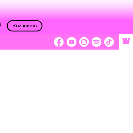
í
Rozumiem
W
 nám 2 %
Brigádnici
Dobrovoľníci
adors
Separátori
tage