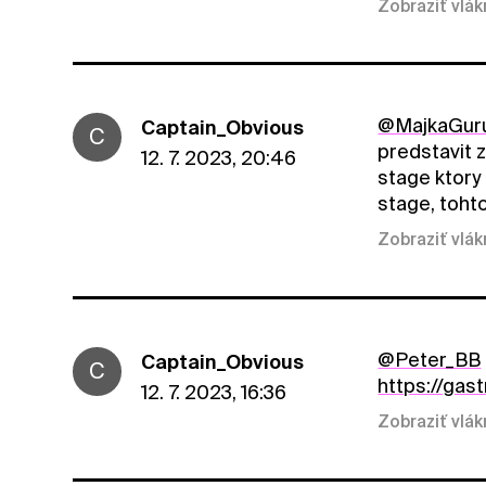
Zobraziť vlá
@MajkaGur
Captain_Obvious
C
predstavit 
12. 7. 2023, 20:46
stage ktory
stage, tohto
Zobraziť vlá
@Peter_BB
Captain_Obvious
C
https://gas
12. 7. 2023, 16:36
Zobraziť vlá