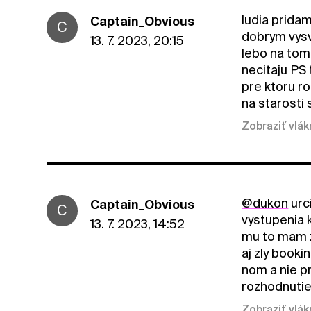
ludia prida
Captain_Obvious
C
dobrym vysv
13. 7. 2023, 20:15
lebo na tom 
necitaju PS
pre ktoru r
na starosti
Zobraziť vlá
@dukon
urc
Captain_Obvious
C
vystupenia 
13. 7. 2023, 14:52
mu to mam za
aj zly booki
nom a nie pr
rozhodnutie 
Zobraziť vlá