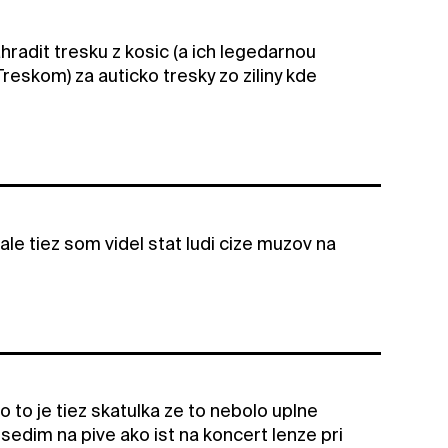
hradit tresku z kosic (a ich legedarnou
reskom) za auticko tresky zo ziliny kde
le tiez som videl stat ludi cize muzov na
 to je tiez skatulka ze to nebolo uplne
edim na pive ako ist na koncert lenze pri