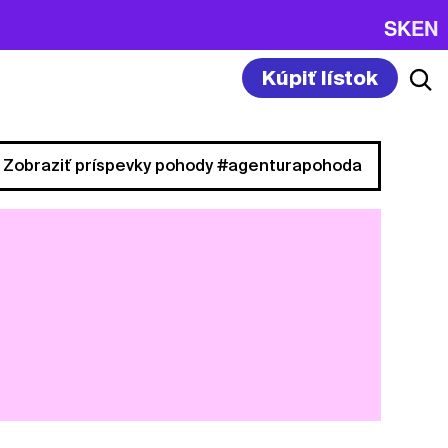
SK
EN
Kúpiť lístok
Zobraziť príspevky pohody #agenturapohoda