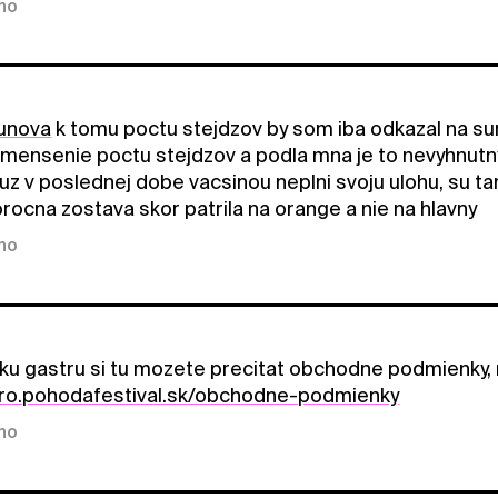
kno
unova
k tomu poctu stejdzov by som iba odkazal na sun
zmensenie poctu stejdzov a podla mna je to nevyhnutny 
 uz v poslednej dobe vacsinou neplni svoju ulohu, su t
rocna zostava skor patrila na orange a nie na hlavny
kno
ku gastru si tu mozete precitat obchodne podmienky, n
tro.pohodafestival.sk/obchodne-podmienky
kno