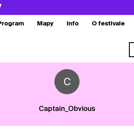
7
Program
Mapy
Info
O festivale
C
Captain_Obvious