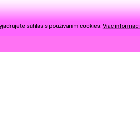
jadrujete súhlas s používaním cookies.
Viac informáci
Novinky
Darujte
Privacy Policy
NGO
Press
Ambass
Gastro
Visual S
Market zóna