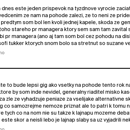
m dnes este jeden prispevok na tyzdnove vyrocie zaciat
edcenim ze nam na pohode zalezi, ze to neni ze prid
predtym som bol len kvoli jednej kapele, skoda ze gene
 toho stareho pr managera ktory sem sam tam zavital 
obi pr managera (ano aj tam som bol cez pohodu na dis
 sofi tukker ktorych snom bolo sa stretnut so suzane v
kno
ite to bude lepsi gig ako vsetky na pohode tento rok 
ktore by som inde nevidel, generalny riaditel misko ka
 zle ze vyhadzuje peniaze za vselijake alternativne skv
ng co samozrejme nemoze priznat ale to patri k tomu no
e tych co na nom nie su takze k lajnapu mozeme debatit 
este skor a neisli lebo je lajnap slaby sa uz vyjadrili n
kno