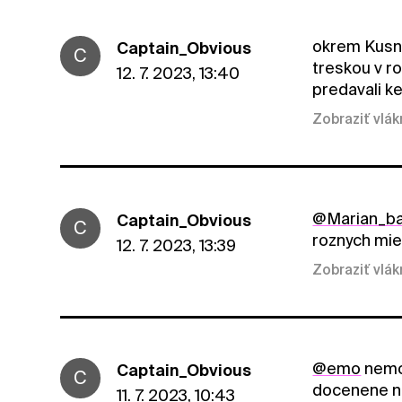
okrem Kusni
Captain_Obvious
C
treskou v r
12. 7. 2023, 13:40
predavali k
Zobraziť vlá
@Marian_b
Captain_Obvious
C
roznych mi
12. 7. 2023, 13:39
Zobraziť vlá
@emo
nemoh
Captain_Obvious
C
docenene na
11. 7. 2023, 10:43