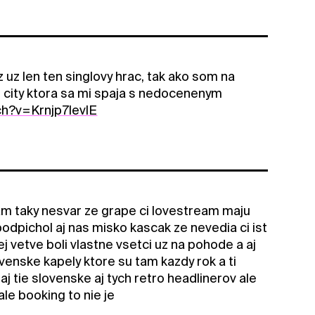
z uz len ten singlovy hrac, tak ako som na
t city ktora sa mi spaja s nedocenenym
ch?v=Krnjp7levlE
a tam taky nesvar ze grape ci lovestream maju
podpichol aj nas misko kascak ze nevedia ci ist
 vetve boli vlastne vsetci uz na pohode a aj
ovenske kapely ktore su tam kazdy rok a ti
 aj tie slovenske aj tych retro headlinerov ale
ale booking to nie je