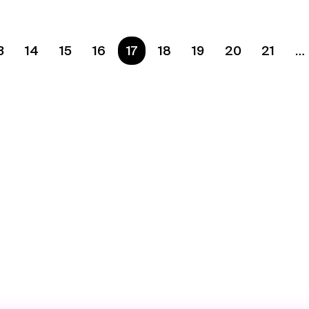
3
14
15
16
Ste na strane
17
18
19
20
21