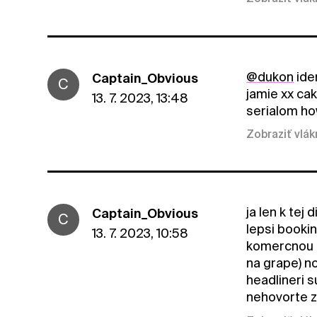
@dukon
ide
Captain_Obvious
C
jamie xx ca
13. 7. 2023, 13:48
serialom ho
Zobraziť vlá
ja len k tej
Captain_Obvious
C
lepsi bookin
13. 7. 2023, 10:58
komercnou c
na grape) no
headlineri s
nehovorte ze