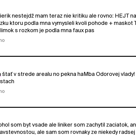
erik nestejdž mam teraz nie kritiku ale rovno: HEJT na
ozku ktoru podla mna vymysleli kvoli pohode + maskot T
elimok s rozkom je podla mna faux pas
kno
a
štať v strede arealu no pekna haMba Odorovej vlady! a
estach
kno
ol som byt vsade ale liniker som zachytil zaciatok, ano
vstevnostou, ale sam som rovnaky ze niekedy radsej s