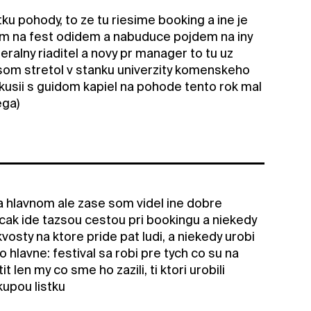
ku pohody, to ze tu riesime booking a ine je
em na fest odidem a nabuduce pojdem na iny
ralny riaditel a novy pr manager to tu uz
som stretol v stanku univerzity komenskeho
kusii s guidom kapiel na pohode tento rok mal
ega)
na hlavnom ale zase som videl ine dobre
scak ide tazsou cestou pri bookingu a niekedy
osty na ktore pride pat ludi, a niekedy urobi
 hlavne: festival sa robi pre tych co su na
len my co sme ho zazili, ti ktori urobili
ekupou listku