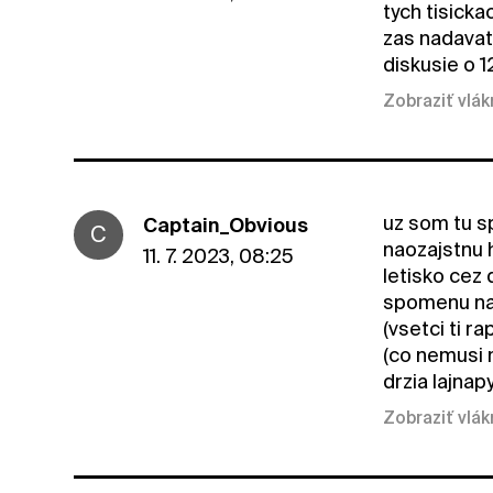
tych tisick
zas nadavat
diskusie o 1
Zobraziť vlá
uz som tu sp
Captain_Obvious
C
naozajstnu h
11. 7. 2023, 08:25
letisko cez
spomenu na 
(vsetci ti r
(co nemusi m
drzia lajna
Zobraziť vlá