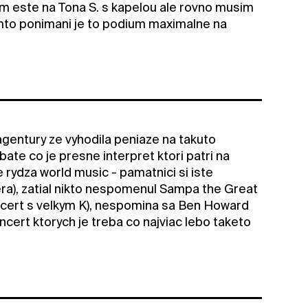
som este na Tona S. s kapelou ale rovno musim
komto ponimani je to podium maximalne na
 agentury ze vyhodila peniaze na takuto
ate co je presne interpret ktori patri na
 rydza world music - pamatnici si iste
ra), zatial nikto nespomenul Sampa the Great
 koncert s velkym K), nespomina sa Ben Howard
ncert ktorych je treba co najviac lebo taketo