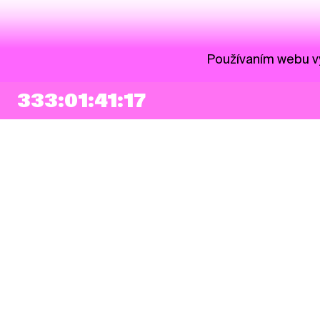
Používaním webu vy
333:01:41:16
NEWSLETTER
Prihlásiť sa
Súhlasím so zapísaním mojej e-mailovej adresy do Pohoda Newslettra a
využívaním na marketingové účely.