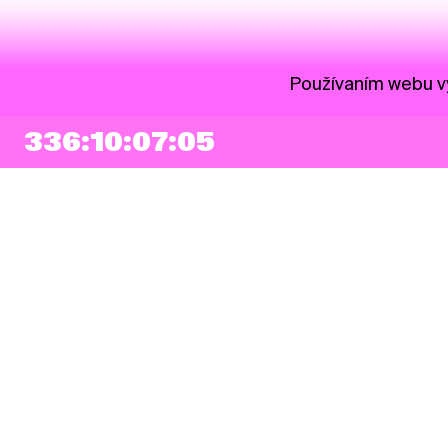
Používaním webu vy
336:10:07:05
NEWSLETTER
Prihlásiť sa
Súhlasím so zapísaním mojej e-mailovej adresy do Pohoda Newslettra a
využívaním na marketingové účely.