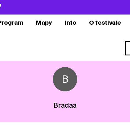
7
Program
Mapy
Info
O festivale
B
Bradaa