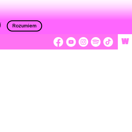
í
Rozumiem
W
 nám 2 %
Brigádnici
Dobrovoľníci
adors
Separátori
tage