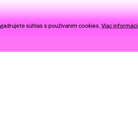
jadrujete súhlas s používaním cookies.
Viac informáci
Novinky
Darujte
Privacy Policy
NGO
Press
Ambass
Gastro
Visual S
Market zóna