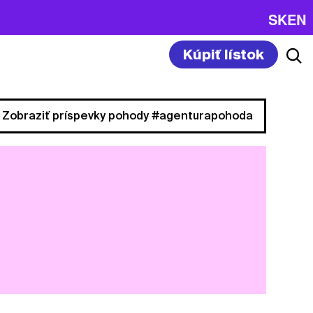
SK
EN
Kúpiť lístok
Zobraziť príspevky pohody #agenturapohoda