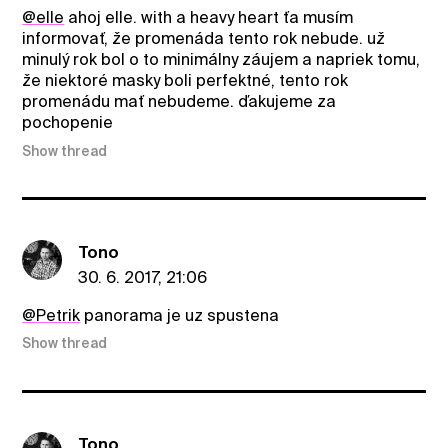
@elle
ahoj elle. with a heavy heart ťa musím
informovať, že promenáda tento rok nebude. už
minulý rok bol o to minimálny záujem a napriek tomu,
že niektoré masky boli perfektné, tento rok
promenádu mať nebudeme. ďakujeme za
pochopenie
Show thread
Tono
30. 6. 2017, 21:06
@Petrik
panorama je uz spustena
Show thread
Tono