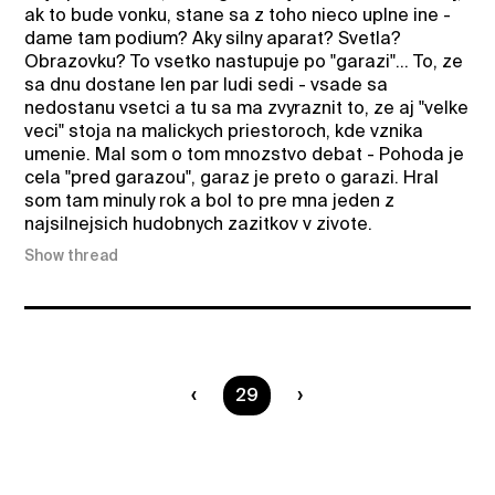
ak to bude vonku, stane sa z toho nieco uplne ine -
dame tam podium? Aky silny aparat? Svetla?
Obrazovku? To vsetko nastupuje po "garazi"... To, ze
sa dnu dostane len par ludi sedi - vsade sa
nedostanu vsetci a tu sa ma zvyraznit to, ze aj "velke
veci" stoja na malickych priestoroch, kde vznika
umenie. Mal som o tom mnozstvo debat - Pohoda je
cela "pred garazou", garaz je preto o garazi. Hral
som tam minuly rok a bol to pre mna jeden z
najsilnejsich hudobnych zazitkov v zivote.
Show thread
You are on page
29