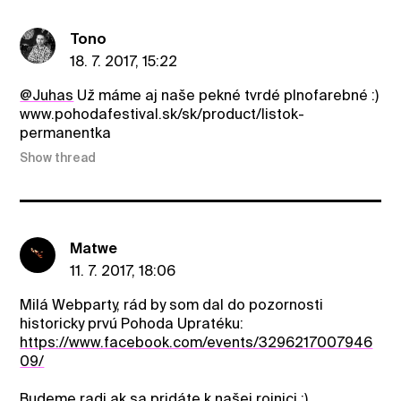
Tono
18. 7. 2017, 15:22
@Juhas
Už máme aj naše pekné tvrdé plnofarebné :)
www.pohodafestival.sk/sk/product/listok-
permanentka
Show thread
Matwe
11. 7. 2017, 18:06
Milá Webparty, rád by som dal do pozornosti
historicky prvú Pohoda Upratéku:
https://www.facebook.com/events/3296217007946
09/
Budeme radi ak sa pridáte k našej rojnici :)