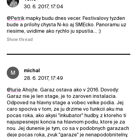
30. 6. 2017, 17:04
@Petrik
mapky budu dnes vecer. Festivalovy tyzden
bude a prilohy chysta N-ko aj SMEcko. Panoramu uz
riesime, uvidime ako rychlo ju spustia... :)
Show thread
michal
M
28. 6. 2017, 17:49
@lurie
Ahojte. Garaz ostava ako v 2016. Dovody:
Garaz nie je len stage, je to zaroven instalacia.
Odpoved na hlavny stage a vobec velke podia. Jej
caro spociva v tom, ze ju drzime vo funkcii aku ma
pocas roka, ako akysi "inkubator" hudby, z ktoreho ti
najuspesnejsi koncia na hlavnom podiu, ktore je za
nou. Jej dunenie je tym, co sa v podobnych garazach
deje pocas roka, zvuk "garaze" je nenapodobnitelny,