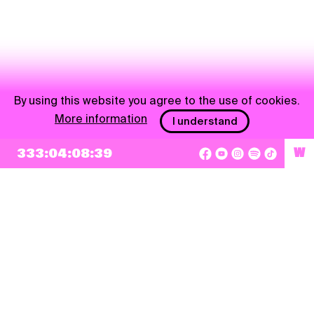
By using this website you agree to the use of cookies.
More information
I understand
333:04:08:39
W
NEWSLETTER
Sign up
By checking this box, I agree that my e-mail address will be added to Pohoda
Newsletter and used for marketing purposes.