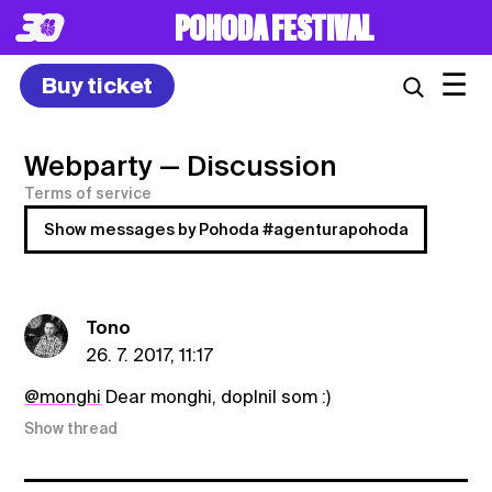
POHODA FESTIVAL
☰
Buy ticket
Webparty
— Discussion
Terms of service
Show messages by Pohoda #agenturapohoda
Tono
26. 7. 2017, 11:17
@monghi
Dear monghi, doplnil som :)
Show thread