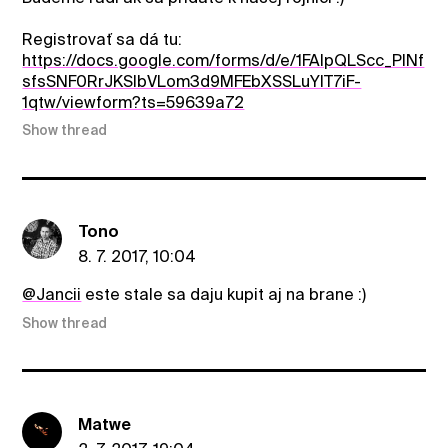
Registrovať sa dá tu:
https://docs.google.com/forms/d/e/1FAIpQLScc_PlNf
sfsSNF0RrJKSIbVLom3d9MFEbXSSLuYlT7iF-
1qtw/viewform?ts=59639a72
Show thread
Tono
8. 7. 2017, 10:04
@Jancii
este stale sa daju kupit aj na brane :)
Show thread
Matwe