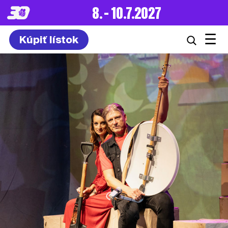
8. – 10.7.2027
☰
Kúpiť lístok