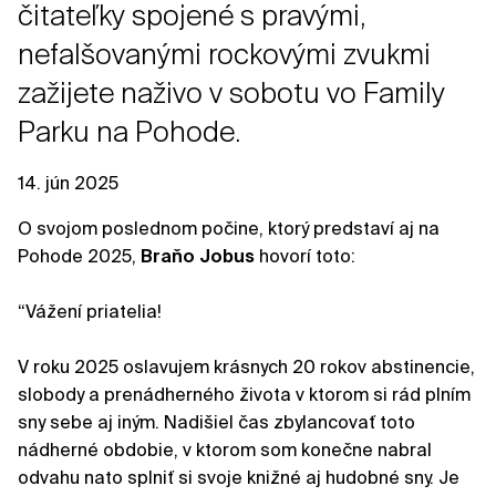
čitateľky spojené s pravými,
nefalšovanými rockovými zvukmi
zažijete naživo v sobotu vo Family
Parku na Pohode.
14. jún 2025
O svojom poslednom počine, ktorý predstaví aj na
Pohode 2025,
Braňo Jobus
hovorí toto:
“Vážení priatelia!
V roku 2025 oslavujem krásnych 20 rokov abstinencie,
slobody a prenádherného života v ktorom si rád plním
sny sebe aj iným. Nadišiel čas zbylancovať toto
nádherné obdobie, v ktorom som konečne nabral
odvahu nato splniť si svoje knižné aj hudobné sny. Je