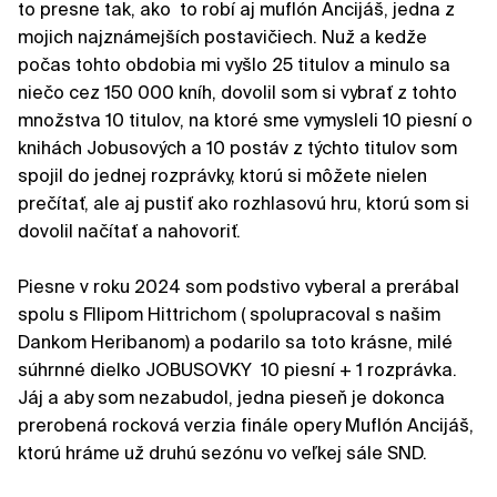
to presne tak, ako to robí aj muflón Ancijáš, jedna z
mojich najznámejších postavičiech. Nuž a kedže
počas tohto obdobia mi vyšlo 25 titulov a minulo sa
niečo cez 150 000 kníh, dovolil som si vybrať z tohto
množstva 10 titulov, na ktoré sme vymysleli 10 piesní o
knihách Jobusových a 10 postáv z týchto titulov som
spojil do jednej rozprávky, ktorú si môžete nielen
prečítať, ale aj pustiť ako rozhlasovú hru, ktorú som si
dovolil načítať a nahovoriť.
Piesne v roku 2024 som podstivo vyberal a prerábal
spolu s FIlipom Hittrichom ( spolupracoval s našim
Dankom Heribanom) a podarilo sa toto krásne, milé
súhrnné dielko JOBUSOVKY 10 piesní + 1 rozprávka.
Jáj a aby som nezabudol, jedna pieseň je dokonca
prerobená rocková verzia finále opery Muflón Ancijáš,
ktorú hráme už druhú sezónu vo veľkej sále SND.