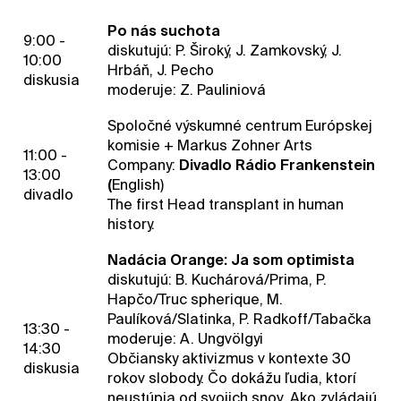
Po nás suchota
9:00 -
diskutujú: P. Široký, J. Zamkovský, J.
10:00
Hrbáň, J. Pecho
diskusia
moderuje: Z. Pauliniová
Spoločné výskumné centrum Európskej
komisie + Markus Zohner Arts
11:00 -
Company:
Divadlo Rádio Frankenstein
13:00
(
English)
divadlo
The first Head transplant in human
history.
Nadácia Orange: Ja som optimista
diskutujú: B. Kuchárová/Prima, P.
Hapčo/Truc spherique, M.
Paulíková/Slatinka, P. Radkoff/Tabačka
13:30 -
moderuje: A. Ungvölgyi
14:30
Občiansky aktivizmus v kontexte 30
diskusia
rokov slobody. Čo dokážu ľudia, ktorí
neustúpia od svojich snov. Ako zvládajú