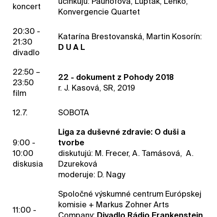
účinkujú: Pauhofová, Lupták, Lenko,
koncert
Konvergencie Quartet
20:30 -
Katarína Brestovanská, Martin Kosorín:
21:30
D U A L
divadlo
22:50 –
22 - dokument z Pohody 2018
23:50
r. J. Kasová, SR, 2019
film
12.7.
SOBOTA
Liga za duševné zdravie: O duši a
9:00 -
tvorbe
10:00
diskutujú: M. Frecer, A. Tamásová, A.
diskusia
Dzureková
moderuje: D. Nagy
Spoločné výskumné centrum Európskej
komisie + Markus Zohner Arts
11:00 -
Company:
Divadlo Rádio Frankenstein