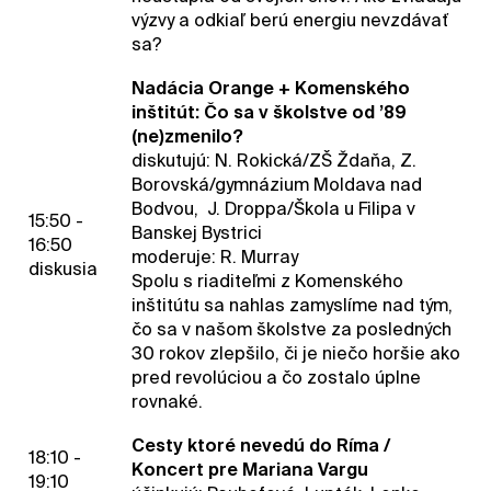
výzvy a odkiaľ berú energiu nevzdávať
sa?
Nadácia Orange + Komenského
inštitút: Čo sa v školstve od ’89
(ne)zmenilo?
diskutujú: N. Rokická/ZŠ Ždaňa, Z.
Borovská/gymnázium Moldava nad
Bodvou, J. Droppa/Škola u Filipa v
15:50 -
Banskej Bystrici
16:50
moderuje: R. Murray
diskusia
Spolu s riaditeľmi z Komenského
inštitútu sa nahlas zamyslíme nad tým,
čo sa v našom školstve za posledných
30 rokov zlepšilo, či je niečo horšie ako
pred revolúciou a čo zostalo úplne
rovnaké.
Cesty ktoré nevedú do Ríma /
18:10 -
Koncert pre Mariana Vargu
19:10