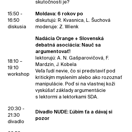
skutočnosti je?
15:50 -
Moldava: 6 rokov po
16:50
diskutujú: R. Kvasnica, L. Šuchová
diskusia
moderuje: Z. Wienk
Nadácia Orange + Slovenská
debatná asociácia: Nauč sa
argumentovať!
lektorujú: A. N. Gašparovičová, F.
18:10 –
Mardzin, J. Kobela
19:10
Veľa ľudí nevie, čo si predstaviť pod
workshop
kritickým myslením alebo ako rozoznať
manipulácie. Poď si na vlastnej koži
vyskúšať základy argumentácie
s lektormi a lektorkami SDA.
20:30 -
Divadlo NUDE: Ľúbim ťa a dávaj si
21:30
pozor
divadlo