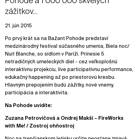
Pohode a 1 000 000 skvelých
zážitkov...
21. jún 2015
Po prvý krát sa na Bažant Pohode predstaví
medzinárodný festival súčasného umenia, Biela noc/
Nuit Blanche, so sídlom v Paríži. Prinesie 5
netradičných umeleckých diel - cez veľkoplošnú
interaktívnu projekciu, live participatívnu performance,
edukačný happening až po priestorovú kresbu.
Hlavným prepojením budú zážitky, nové vnemy,
participácia a interaktivita.
Na Pohode uvidíte:
Zuzana Petrovičová a Ondrej Makši – FireWorks
with Me! / Zostroj ohňostroj
Noc na trenčianskom letisku určite neostane tmavá.