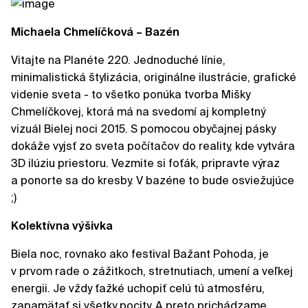
Michaela Chmelíčková – Bazén
Vitajte na Planéte 220. Jednoduché línie,
minimalistická štylizácia, originálne ilustrácie, grafické
videnie sveta - to všetko ponúka tvorba Mišky
Chmelíčkovej, ktorá má na svedomí aj kompletný
vizuál Bielej noci 2015. S pomocou obyčajnej pásky
dokáže vyjsť zo sveta počítačov do reality, kde vytvára
3D ilúziu priestoru. Vezmite si foťák, pripravte výraz
a ponorte sa do kresby. V bazéne to bude osviežujúce
;)
Kolektívna výšivka
Biela noc, rovnako ako festival Bažant Pohoda, je
v prvom rade o zážitkoch, stretnutiach, umení a veľkej
energii. Je vždy ťažké uchopiť celú tú atmosféru,
zapamätať si všetky pocity. A preto prichádzame