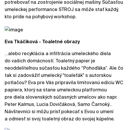
potrebovať na zostrojenie sociálnej mašiny. Súčasťou
umeleckej performance STROJ sa môže stať každý,
kto príde na pohybový workshop.
Eva Tkáčiková - Toaletné obrazy
...alebo recyklácia a infiltrácia umeleckého diela
do vašich domácností. Toaletný papier je
neoddeliteľnou súčasťou každého “Pohoďáka”. Ale čo
tak si zadovážiť umelecký "toaleťák" s autorskou
potlačou? Eva pre Vás pripravila limitovanú edíciu WC
papiera, ktorý sa stane umeleckou platformou
pre diela slovenských súčasných umelcov ako napr.
Peter Kalmus, Lucia Dovičáková, Samo Čarnoký…
Návštevníci si môžu prísť pokecať s Evou o umení
a odniesť si svoj toaletný obraz do svojej kúpelne.