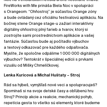
FireWorks with Me prináša Biela Noc v spolupráci
s Orangeom. “Ohňostroj” je súčasťou Orange zóny
a bude ovládaný cez oficiálnu festivalovú aplikáciu. Na
bočnej stene Orange stage-u zažiari interaktívny
digitálny ohňostroj plný farieb a tvarov, ktorý si
zostrojíte sami prostredníctvom aplikácie a vašej
fantázie. Súčasťou bude aj počítadlo výbuchov
a textový odkazovač pre každého odpaľovača.
Myslíte, že spoločne odpálime 1 000 000 digitálnych
výbuchov? Tentokrát v špeciálnej edícii s prvkami
vizuálu od Mišky Chmelíčkovej.
Lenka Kuricová a Michal Huštaty – Stroj
Rád sa hýbeš, vymýšľaš nové veci a spolupracuješ?
Spomínaš si na svoje detské časy a obľúbenú hru
Stroj? Princíp akcie a reakcie, mechanický pohyb,
repetícia gesta to všetko sú elementy, ktoré budeme