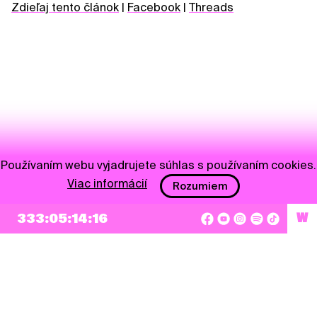
Zdieľaj tento článok
|
Facebook
|
Threads
Používaním webu vyjadrujete súhlas s používaním cookies.
Viac informácií
Rozumiem
NEWSLETTER
333:05:14:16
W
Prihlásiť sa
Súhlasím so zapísaním mojej e-mailovej adresy do Pohoda Newslettra a využívaním
na marketingové účely.