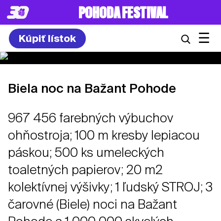
POHODA FESTIVAL
☰
Kúpiť lístok
Biela noc na Bažant Pohode
967 456 farebných výbuchov
ohňostroja; 100 m kresby lepiacou
páskou; 500 ks umeleckých
toaletných papierov; 20 m2
kolektívnej výšivky; 1 ľudský STROJ; 3
čarovné (Biele) noci na Bažant