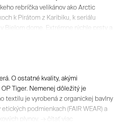
keho rebríčka velikánov ako Arctic
ch k Pirátom z Karibiku, k seriálu
j v Bielom dome. Extrémne rýchle prsty a
 muzikanti aj na Pohode 2017.
á. O ostatné kvality, akými
a OP Tiger. Nemenej dôležitý je
 textilu je vyrobená z organickej bavlny
v etických podmienkach (FAIR WEAR) a
kových plynov. → čítať viac