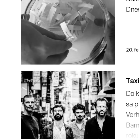
Dnes
20. f
Tax
Do k
sa p
Verh
Barm
roku