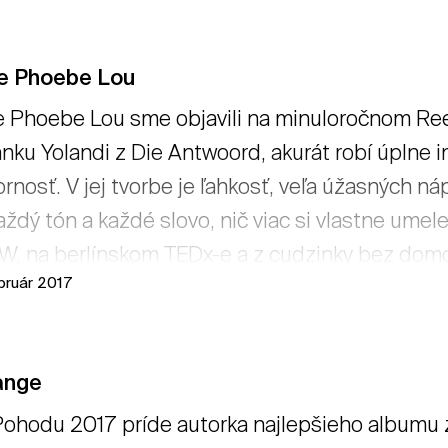
ce Phoebe Lou
e Phoebe Lou sme objavili na minuloročnom Re
anku Yolandi z Die Antwoord, akurát robí úplne i
rnosť. V jej tvorbe je ľahkosť, veľa úžasných ná
každý tón a každé slovo, nič viac si vlastne umel
, na berlínskom TEDx-e a z cudzinky bez dom
ebruár 2017
kúskeho žánrového rebríčka predajnosti na iTun
a Pohode 2017. → čítať viac
ange
ohodu 2017 príde autorka najlepšieho albumu za 