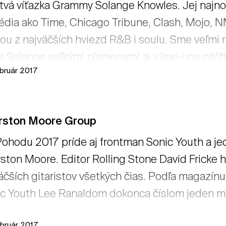
tvá víťazka Grammy Solange Knowles. Jej najnovš
édia ako Time, Chicago Tribune, Clash, Mojo, NM
ou z najväčších hviezd R&B i soulu. Sme veľmi 
 Solange veľkými písmenami aj v line-upe nášho 
ebruár 2017
rston Moore Group
ohodu 2017 príde aj frontman Sonic Youth a jed
ston Moore. Editor Rolling Stone David Fricke h
äčších gitaristov všetkých čias. Podľa magazín
c Youth Lee Ranaldom dokonca číslom jeden med
ebruár 2017