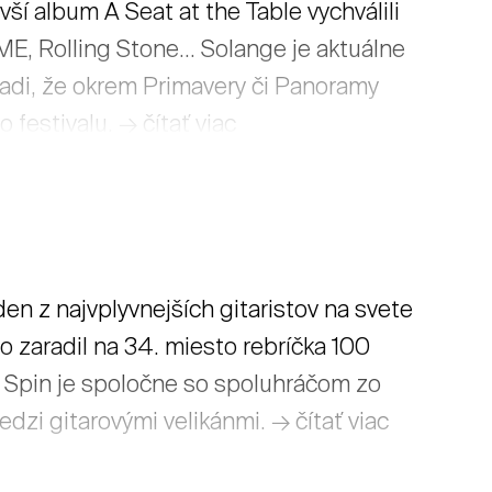
í album A Seat at the Table vychválili
E, Rolling Stone... Solange je aktuálne
radi, že okrem Primavery či Panoramy
festivalu. → čítať viac
en z najvplyvnejších gitaristov na svete
o zaradil na 34. miesto rebríčka 100
u Spin je spoločne so spoluhráčom zo
zi gitarovými velikánmi. → čítať viac