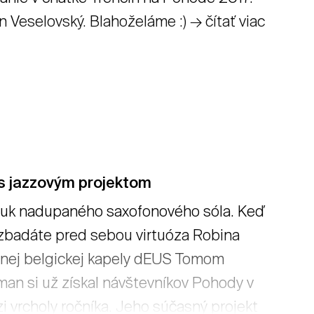
 Veselovský. Blahoželáme :) → čítať viac
s jazzovým projektom
zvuk nadupaného saxofonového sóla. Keď
 zbadáte pred sebou virtuóza Robina
rnej belgickej kapely dEUS Tomom
an si už získal návštevníkov Pohody v
i vrcholy ročníka. Jeho súčasný projekt