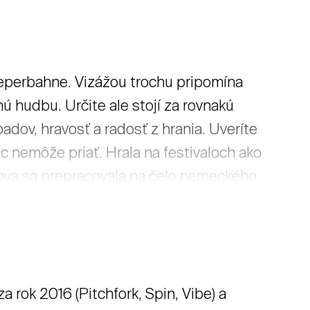
eperbahne. Vizážou trochu pripomína
nú hudbu. Určite ale stojí za rovnakú
padov, hravosť a radosť z hrania. Uveríte
ec nemôže priať. Hrala na festivaloch ako
ova sa prepracovala na čelo nemeckého
es. Alice zahrá svoje nádherné skladby
rok 2016 (Pitchfork, Spin, Vibe) a