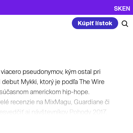
SK
EN
Kúpiť lístok
 viacero pseudonymov, kým ostal pri
l debut Mykki, ktorý je podľa The Wire
 v súčasnom americkom hip-hope.
kvelé recenzie na MixMagu, Guardiane či
presvedčiť aj návštevníkov Pohody 2017.