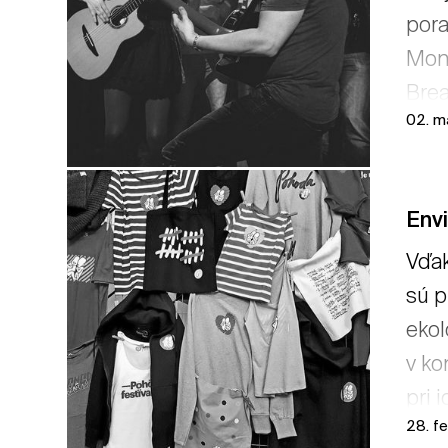
pora
Monk
Brea
02. m
špič
→ čí
Envi
Vďak
sú p
ekol
v ko
pri 
28. f