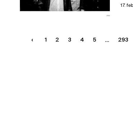
17. fe
Taxi
odpo
1
2
3
4
5
293