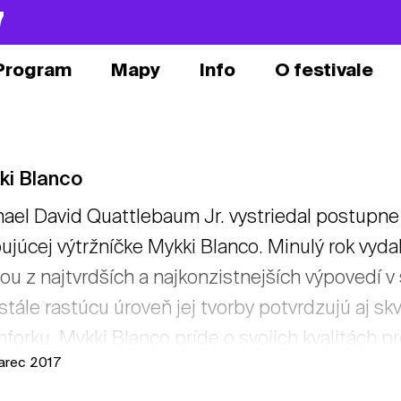
7
Program
Mapy
Info
O festivale
ki Blanco
ael David Quattlebaum Jr. vystriedal postupne
ujúcej výtržníčke Mykki Blanco. Minulý rok vyda
ou z najtvrdších a najkonzistnejších výpovedí
tále rastúcu úroveň jej tvorby potvrdzujú aj s
hforku. Mykki Blanco príde o svojich kvalitách 
arec 2017
tať viac