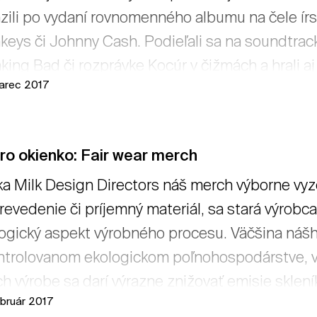
zili po vydaní rovnomenného albumu na čele írs
eys či Johnny Cash. Podieľali sa na soundtracko
king Bad či rozprávke Kocúr v čižmách a hrali a
arec 2017
kovú gitarovú techniku predvedú títo výnimoční
tať viac
ro okienko: Fair wear merch
a Milk Design Directors náš merch výborne vyzer
revedenie či príjemný materiál, sa stará výrobc
ogický aspekt výrobného procesu. Väčšina nášho
ntrolovanom ekologickom poľnohospodárstve, 
ich výrobe sa darí výrazne znižovať emisie sklení
ebruár 2017