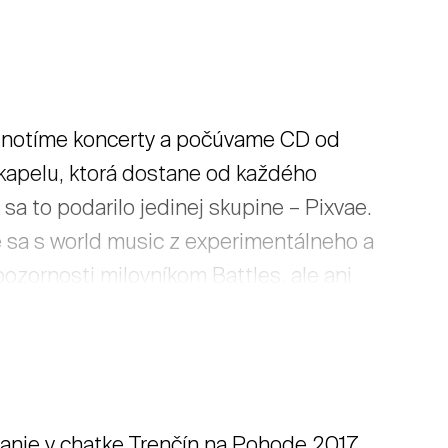
odnotíme koncerty a počúvame CD od
 kapelu, ktorá dostane od každého
sa to podarilo jedinej skupine – Pixvae.
e sa s world music z experimentálneho a
ozornosti milovníkom Battles, ale ani
mu, kto rád objavuje nevídané podoby
 čítať viac
vanie v chatke Trenčín na Pohode 2017.