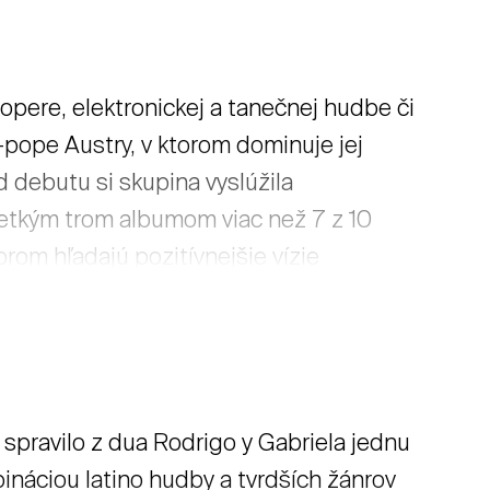
opere, elektronickej a tanečnej hudbe či
h-pope Austry, v ktorom dominuje jej
 debutu si skupina vyslúžila
všetkým trom albumom viac než 7 z 10
torom hľadajú pozitívnejšie vízie
, že Austra vystúpi na Pohode 2017.
pravilo z dua Rodrigo y Gabriela jednu
náciou latino hudby a tvrdších žánrov