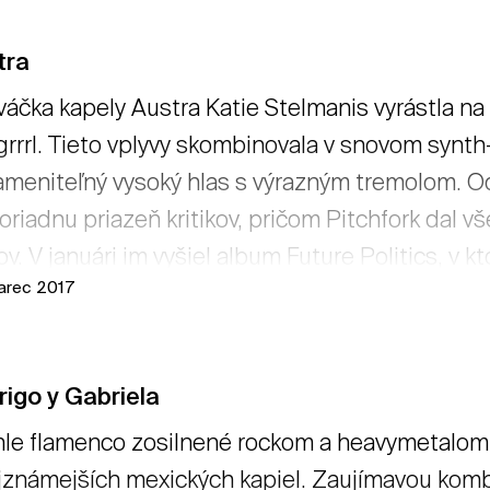
tra
áčka kapely Austra Katie Stelmanis vyrástla na 
 grrrl. Tieto vplyvy skombinovala v snovom synt
meniteľný vysoký hlas s výrazným tremolom. Od
riadnu priazeň kritikov, pričom Pitchfork dal 
v. V januári im vyšiel album Future Politics, v k
arec 2017
cnosti. Jedným z pozitív blízkej budúcnosti je
tať viac
igo y Gabriela
le flamenco zosilnené rockom a heavymetalom s
jznámejších mexických kapiel. Zaujímavou kombi