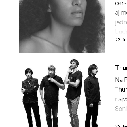
čers
aj m
jedn
bude
23. f
Thu
Na P
Thur
najv
Soni
22. f