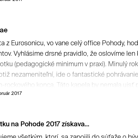
vae
a z Eurosonicu, vo vane celý office Pohody, h
tov. Vyhlásime drsné pravidlo, že oslovíme len
otku (pedagogické minimum v praxi). Minulý rok 
otiž nezameniteľní, ide o fantastické pohrávani
-rockového konca. Táto kapela by nemala ujsť p
bruár 2017
ucháčom Potkanovej Hudby sveta. Vlastne niko
y. Naživo budete mať možnosť aj na Pohode. →
ku na Pohode 2017 získava...
jeme všetkým, ktorí sa zapojili do súťaže o bý