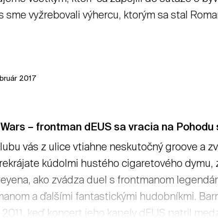
 sme vyžrebovali výhercu, ktorým sa stal Roman
ebruár 2017
iWars – frontman dEUS sa vracia na Pohodu 
lubu vás z ulice vtiahne neskutočný groove a 
rekrájate kúdolmi hustého cigaretového dymu,
eyena, ako zvádza duel s frontmanom legendá
anom a ďalšími fantastickými hudobníkmi. Barm
 2011, keď koncert jeho kapely dEUS patril medz