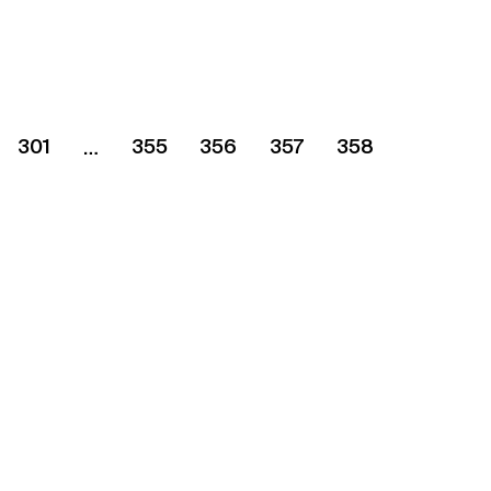
ash či The Independent a vrelo
301
355
356
357
358