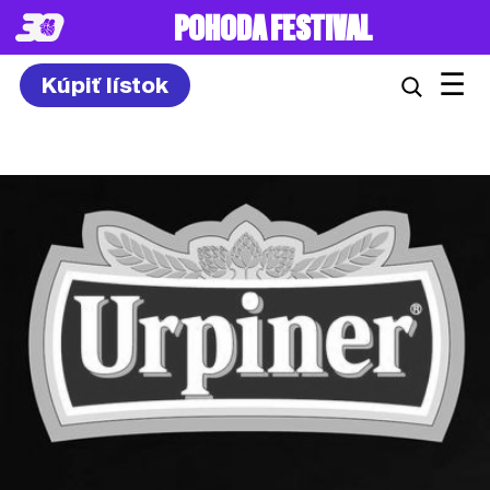
8. – 10.7.2027
☰
Kúpiť lístok