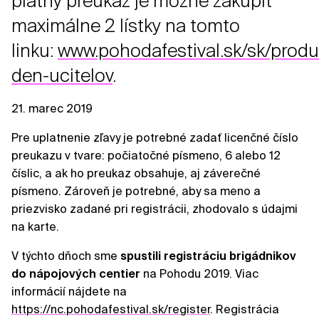
platný preukaz je možné zakúpiť
maximálne 2 lístky na tomto
linku:
www.pohodafestival.sk/sk/produc
den-ucitelov
.
21. marec 2019
Pre uplatnenie zľavy je potrebné zadať licenčné číslo
preukazu v tvare: počiatočné písmeno, 6 alebo 12
číslic, a ak ho preukaz obsahuje, aj záverečné
písmeno. Zároveň je potrebné, aby sa meno a
priezvisko zadané pri registrácii, zhodovalo s údajmi
na karte.
V týchto dňoch sme
spustili registráciu brigádnikov
do nápojových centier
na Pohodu 2019. Viac
informácií nájdete na
https://nc.pohodafestival.sk/register
. Registrácia