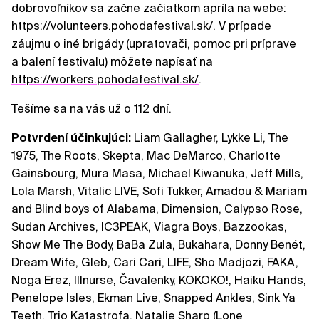
dobrovoľníkov sa začne začiatkom apríla na webe:
https://volunteers.pohodafestival.sk/
. V prípade
záujmu o iné brigády (upratovači, pomoc pri príprave
a balení festivalu) môžete napísať na
https://workers.pohodafestival.sk/
.
Tešíme sa na vás už o 112 dní.
Potvrdení účinkujúci:
Liam Gallagher, Lykke Li, The
1975, The Roots, Skepta, Mac DeMarco, Charlotte
Gainsbourg, Mura Masa, Michael Kiwanuka, Jeff Mills,
Lola Marsh, Vitalic LIVE, Sofi Tukker, Amadou & Mariam
and Blind boys of Alabama, Dimension, Calypso Rose,
Sudan Archives, IC3PEAK, Viagra Boys, Bazzookas,
Show Me The Body, BaBa Zula, Bukahara, Donny Benét,
Dream Wife, Gleb, Cari Cari, LIFE, Sho Madjozi, FAKA,
Noga Erez, Illnurse, Čavalenky, KOKOKO!, Haiku Hands,
Penelope Isles, Ekman Live, Snapped Ankles, Sink Ya
Teeth, Trio Katastrofa, Natalie Sharp (Lone