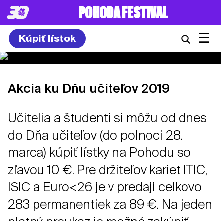
POHODA FESTIVAL
☰
Kúpiť lístok
Akcia ku Dňu učiteľov 2019
Učitelia a študenti si môžu od dnes
do Dňa učiteľov (do polnoci 28.
marca) kúpiť lístky na Pohodu so
zľavou 10 €. Pre držiteľov kariet ITIC,
ISIC a Euro<26 je v predaji celkovo
283 permanentiek za 89 €. Na jeden