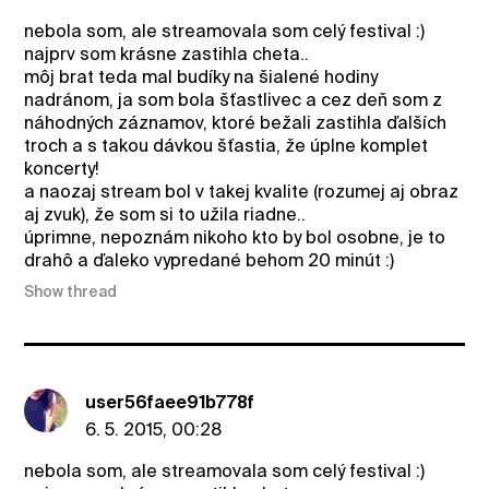
nebola som, ale streamovala som celý festival :)
najprv som krásne zastihla cheta..
môj brat teda mal budíky na šialené hodiny
nadránom, ja som bola šťastlivec a cez deň som z
náhodných záznamov, ktoré bežali zastihla ďalších
troch a s takou dávkou šťastia, že úplne komplet
koncerty!
a naozaj stream bol v takej kvalite (rozumej aj obraz
aj zvuk), že som si to užila riadne..
úprimne, nepoznám nikoho kto by bol osobne, je to
drahô a ďaleko vypredané behom 20 minút :)
Show thread
user56faee91b778f
6. 5. 2015, 00:28
nebola som, ale streamovala som celý festival :)