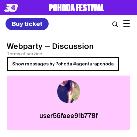
POHODA FESTIVAL
☰
Buy ticket
Webparty
— Discussion
Terms of service
Show messages by Pohoda #agenturapohoda
user56faee91b778f