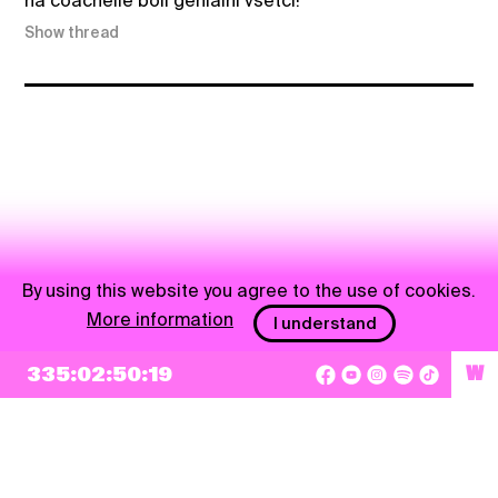
na coachelle boli geniálni všetci!
Show thread
By using this website you agree to the use of cookies.
More information
I understand
335:02:50:19
W
NEWSLETTER
Sign up
By checking this box, I agree that my e-mail address will be added to Pohoda