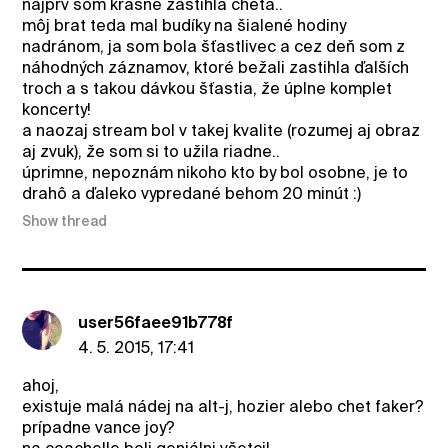
najprv som krásne zastihla cheta..
môj brat teda mal budíky na šialené hodiny
nadránom, ja som bola šťastlivec a cez deň som z
náhodných záznamov, ktoré bežali zastihla ďalších
troch a s takou dávkou šťastia, že úplne komplet
koncerty!
a naozaj stream bol v takej kvalite (rozumej aj obraz
aj zvuk), že som si to užila riadne..
úprimne, nepoznám nikoho kto by bol osobne, je to
drahô a ďaleko vypredané behom 20 minút :)
Show thread
user56faee91b778f
4. 5. 2015, 17:41
ahoj,
existuje malá nádej na alt-j, hozier alebo chet faker?
prípadne vance joy?