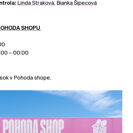
ntrola:
Linda Straková
,
Bianka Šipecová
 POHODA SHOPU
00
:00 – 00:00
0
úsok v Pohoda shope.