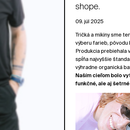
shope.
09. júl 2025
Tričká a mikiny sme ten
výberu farieb, pôvodu 
Produkcia prebiehala v
spĺňa najvyššie štandar
výhradne organická bav
Naším cieľom bolo vyt
funkčné, ale aj šetrné