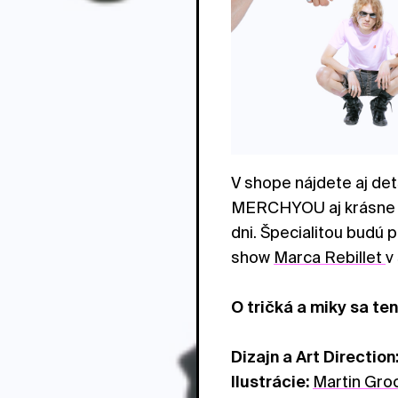
V shope nájdete aj det
MERCHYOU aj krásne žl
dni. Špecialitou budú 
show
Marca Rebillet
v
O tričká a miky sa ten
Dizajn a Art Direction
Ilustrácie:
Martin Gro