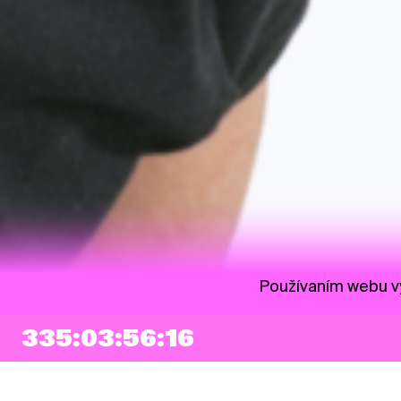
Používaním webu vy
335:03:56:15