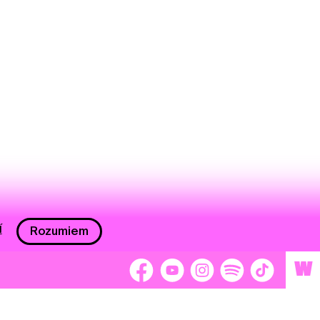
í
Rozumiem
W