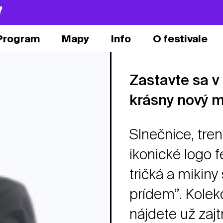
7
Program
Mapy
Info
O festivale
Zastavte sa 
krásny nový 
Slnečnice, trenč
ikonické logo f
tričká a mikiny
prídem”. Kole
nájdete už zaj