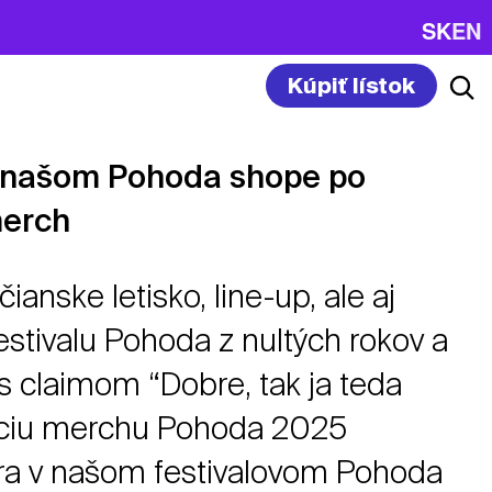
SK
EN
Kúpiť lístok
v našom Pohoda shope po
merch
ianske letisko, line-up, ale aj
estivalu Pohoda z nultých rokov a
 s claimom “Dobre, tak ja teda
kciu merchu Pohoda 2025
tra v našom festivalovom Pohoda