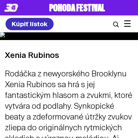
POHODA FESTIVAL
☰
Kúpiť lístok
Xenia Rubinos
Rodáčka z newyorského Brooklynu
Xenia Rubinos sa hrá s jej
fantastickým hlasom a zvukmi, ktoré
vytvára od podlahy. Synkopické
beaty a zdeformované útržky zvukov
zliepa do originálnych rytmických