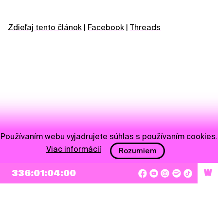
Zdieľaj tento článok
|
Facebook
|
Threads
Používaním webu vyjadrujete súhlas s používaním cookies.
Viac informácií
Rozumiem
NEWSLETTER
336:01:04:00
W
Prihlásiť sa
Súhlasím so zapísaním mojej e-mailovej adresy do Pohoda Newslettra a využívaním
na marketingové účely.