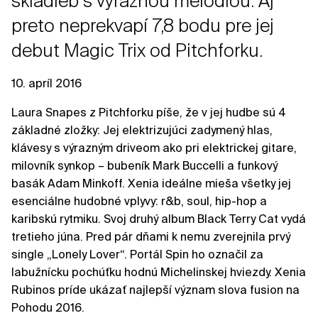
skladieb s výraznou melódiou. Aj
preto neprekvapí 7,8 bodu pre jej
debut Magic Trix od Pitchforku.
10. apríl 2016
Laura Snapes z Pitchforku píše, že v jej hudbe sú 4
základné zložky: Jej elektrizujúci zadymený hlas,
klávesy s výrazným driveom ako pri elektrickej gitare,
milovník synkop – bubeník Mark Buccelli a funkový
basák Adam Minkoff. Xenia ideálne mieša všetky jej
esenciálne hudobné vplyvy: r&b, soul, hip-hop a
karibskú rytmiku. Svoj druhý album Black Terry Cat vydá
tretieho júna. Pred pár dňami k nemu zverejnila prvý
single „Lonely Lover“. Portál Spin ho označil za
labužnícku pochúťku hodnú Michelinskej hviezdy. Xenia
Rubinos príde ukázať najlepší význam slova fusion na
Pohodu 2016.