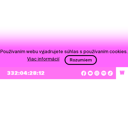
Používaním webu vyjadrujete súhlas s používaním cookies.
Viac informácií
Rozumiem
NEWSLETTER
332:04:28:12
W
Prihlásiť sa
Súhlasím so zapísaním mojej e-mailovej adresy do Pohoda Newslettra a využívaním
na marketingové účely.