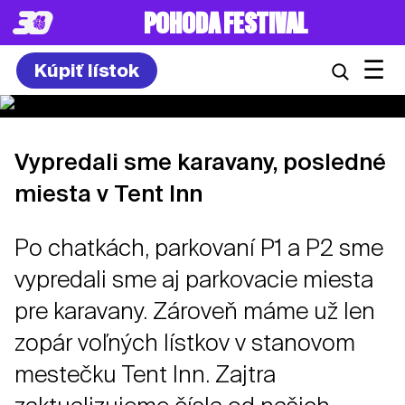
POHODA FESTIVAL
☰
Kúpiť lístok
Vypredali sme karavany, posledné
miesta v Tent Inn
Po chatkách, parkovaní P1 a P2 sme
vypredali sme aj parkovacie miesta
pre karavany. Zároveň máme už len
zopár voľných lístkov v stanovom
mestečku Tent Inn. Zajtra