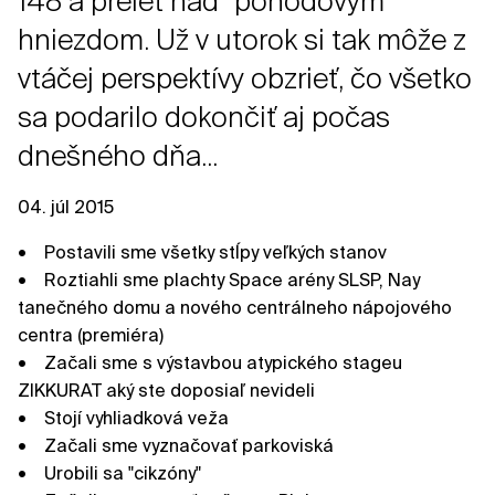
148 a prelet nad "pohodovým"
hniezdom. Už v utorok si tak môže z
vtáčej perspektívy obzrieť, čo všetko
sa podarilo dokončiť aj počas
dnešného dňa...
04. júl 2015
• Postavili sme všetky stĺpy veľkých stanov
• Roztiahli sme plachty Space arény SLSP, Nay
tanečného domu a nového centrálneho nápojového
centra (premiéra)
• Začali sme s výstavbou atypického stageu
ZIKKURAT aký ste doposiaľ nevideli
• Stojí vyhliadková veža
• Začali sme vyznačovať parkoviská
• Urobili sa "cikzóny"