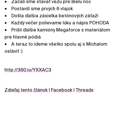
• Začali sme stavať vežu pre Bielu noc
• Postavili sme prvých 6 vlajok
• Došla ďalšia zásielka betónových záťaží
• Každý večer polievame lúku a nápis POHODA
• Prišli ďalšie kamióny Megaforce s materiálom
pre hlavné pódiá
• A teraz to ideme všetko spolu aj s Michalom
osláviť :)
http://360.io/YXXAC3
Zdieľaj tento článok
|
Facebook
|
Threads