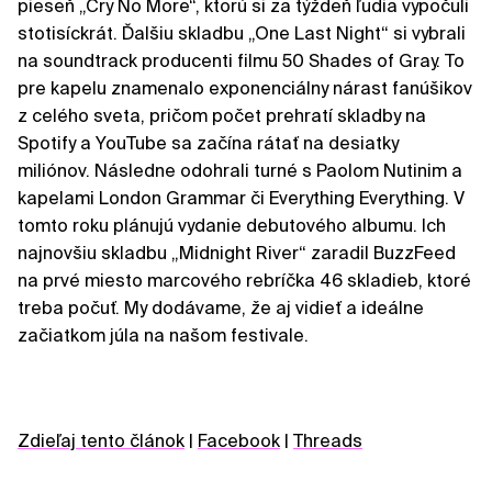
pieseň „Cry No More“, ktorú si za týždeň ľudia vypočuli
stotisíckrát. Ďalšiu skladbu „One Last Night“ si vybrali
na soundtrack producenti filmu 50 Shades of Gray. To
pre kapelu znamenalo exponenciálny nárast fanúšikov
z celého sveta, pričom počet prehratí skladby na
Spotify a YouTube sa začína rátať na desiatky
miliónov. Následne odohrali turné s Paolom Nutinim a
kapelami London Grammar či Everything Everything. V
tomto roku plánujú vydanie debutového albumu. Ich
najnovšiu skladbu „Midnight River“ zaradil BuzzFeed
na prvé miesto marcového rebríčka 46 skladieb, ktoré
treba počuť. My dodávame, že aj vidieť a ideálne
začiatkom júla na našom festivale.
Zdieľaj tento článok
|
Facebook
|
Threads