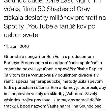
Soundcloude. „One Last Night“ im
vďaka filmu 50 Shades of Gray
získala desiatky miliónov prehratí na
Spotify i YouTube a fanúšikov po
celom svete.
14. apríl 2016
Gitarista a songwriter Ben Vella s producentom
Barneym Freemanom si na odporúčanie spoločného
známeho pozreli vystúpenie speváčky Blythe Pepino.
Tá v tom čase vystupovala v pouličnom divadle a v
rámci špeciálnej terapeutickej metódy učila spevom
ľudí s poruchami učenia. Ben a Barney ju poprosili, aby
im naspievala vokály do skladby „Vultures“. Skvelý
výsledok trojicu povzbudil k tomu, aby nahrali ďalšie
tracky. Už pod názvom Vaults nahrali na Soundcloud