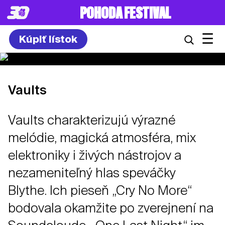
POHODA FESTIVAL
☰
Kúpiť lístok
Vaults
Vaults charakterizujú výrazné
melódie, magická atmosféra, mix
elektroniky i živých nástrojov a
nezameniteľný hlas speváčky
Blythe. Ich pieseň „Cry No More“
bodovala okamžite po zverejnení na