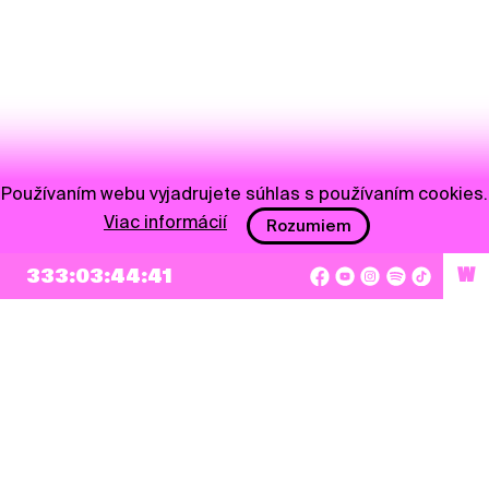
Používaním webu vyjadrujete súhlas s používaním cookies.
Viac informácií
Rozumiem
NEWSLETTER
333:03:44:41
W
Prihlásiť sa
Súhlasím so zapísaním mojej e-mailovej adresy do Pohoda Newslettra a využívaním
na marketingové účely.