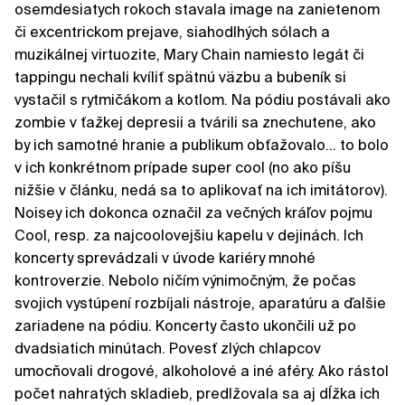
osemdesiatych rokoch stavala image na zanietenom
či excentrickom prejave, siahodlhých sólach a
muzikálnej virtuozite, Mary Chain namiesto legát či
tappingu nechali kvíliť spätnú väzbu a bubeník si
vystačil s rytmičákom a kotlom. Na pódiu postávali ako
zombie v ťažkej depresii a tvárili sa znechutene, ako
by ich samotné hranie a publikum obťažovalo... to bolo
v ich konkrétnom prípade super cool (no ako píšu
nižšie v článku, nedá sa to aplikovať na ich imitátorov).
Noisey ich dokonca označil za večných kráľov pojmu
Cool, resp. za najcoolovejšiu kapelu v dejinách. Ich
koncerty sprevádzali v úvode kariéry mnohé
kontroverzie. Nebolo ničím výnimočným, že počas
svojich vystúpení rozbíjali nástroje, aparatúru a ďalšie
zariadene na pódiu. Koncerty často ukončili už po
dvadsiatich minútach. Povesť zlých chlapcov
umocňovali drogové, alkoholové a iné aféry. Ako rástol
počet nahratých skladieb, predlžovala sa aj dĺžka ich