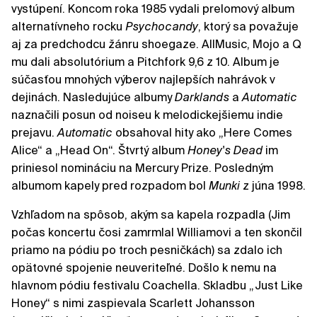
vystúpení. Koncom roka 1985 vydali prelomový album
alternatívneho rocku
Psychocandy
, ktorý sa považuje
aj za predchodcu žánru shoegaze. AllMusic, Mojo a Q
mu dali absolutórium a Pitchfork 9,6 z 10. Album je
súčasťou mnohých výberov najlepších nahrávok v
dejinách. Nasledujúce albumy
Darklands
a
Automatic
naznačili posun od noiseu k melodickejšiemu indie
prejavu.
Automatic
obsahoval hity ako „Here Comes
Alice“ a „Head On“. Štvrtý album
Honey's Dead
im
priniesol nomináciu na Mercury Prize. Posledným
albumom kapely pred rozpadom bol
Munki
z júna 1998.
Vzhľadom na spôsob, akým sa kapela rozpadla (Jim
počas koncertu čosi zamrmlal Williamovi a ten skončil
priamo na pódiu po troch pesničkách) sa zdalo ich
opätovné spojenie neuveriteľné. Došlo k nemu na
hlavnom pódiu festivalu Coachella. Skladbu „Just Like
Honey“ s nimi zaspievala Scarlett Johansson