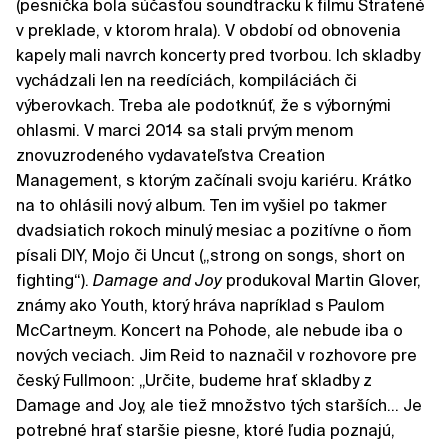
(pesnička bola súčasťou soundtracku k filmu Stratené
v preklade, v ktorom hrala). V období od obnovenia
kapely mali navrch koncerty pred tvorbou. Ich skladby
vychádzali len na reedíciách, kompiláciách či
výberovkach. Treba ale podotknúť, že s výbornými
ohlasmi. V marci 2014 sa stali prvým menom
znovuzrodeného vydavateľstva Creation
Management, s ktorým začínali svoju kariéru. Krátko
na to ohlásili nový album. Ten im vyšiel po takmer
dvadsiatich rokoch minulý mesiac a pozitívne o ňom
písali DIY, Mojo či Uncut („strong on songs, short on
fighting“).
Damage and Joy
produkoval Martin Glover,
známy ako Youth, ktorý hráva napríklad s Paulom
McCartneym. Koncert na Pohode, ale nebude iba o
nových veciach. Jim Reid to naznačil v rozhovore pre
český Fullmoon: „Určite, budeme hrať skladby z
Damage and Joy, ale tiež množstvo tých starších... Je
potrebné hrať staršie piesne, ktoré ľudia poznajú,