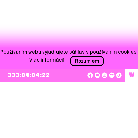
Používaním webu vyjadrujete súhlas s používaním cookies.
Viac informácií
Rozumiem
NEWSLETTER
333:04:04:22
W
Prihlásiť sa
Súhlasím so zapísaním mojej e-mailovej adresy do Pohoda Newslettra a využívaním
na marketingové účely.