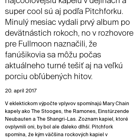
najcoolovejšiu kapelu v dejinách a
super cool sú aj podľa Pitchforku.
Minulý mesiac vydali prvý album po
devätnástich rokoch, no v rozhovore
pre Fullmoon naznačili, že
fanúšikovia sa môžu počas
aktuálneho turné tešiť aj na veľkú
porciu obľúbených hitov.
20. apríl 2017
V eklektickom výpočte vplyvov spomínajú Mary Chain
kapely ako The Stooges, the Ramones, Einstürzende
Neubauten a The Shangri-Las. Zoznam kapiel, ktoré
ovplyvnili oni, by bol ale ďaleko dlhší. Pitchfork
spomína, že kým väčšina rockových kapiel v