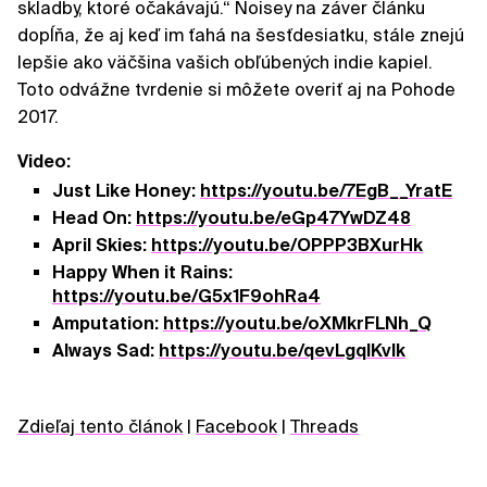
skladby, ktoré očakávajú.“ Noisey na záver článku
dopĺňa, že aj keď im ťahá na šesťdesiatku, stále znejú
lepšie ako väčšina vašich obľúbených indie kapiel.
Toto odvážne tvrdenie si môžete overiť aj na Pohode
2017.
Video:
Just Like Honey:
https://youtu.be/7EgB__YratE
Head On:
https://youtu.be/eGp47YwDZ48
April Skies:
https://youtu.be/OPPP3BXurHk
Happy When it Rains:
https://youtu.be/G5x1F9ohRa4
Amputation:
https://youtu.be/oXMkrFLNh_Q
Always Sad:
https://youtu.be/qevLgqlKvIk
Zdieľaj tento článok
|
Facebook
|
Threads