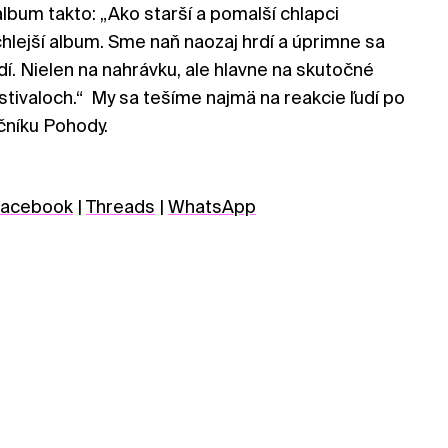
album takto: „Ako starší a pomalší chlapci
hlejší album. Sme naň naozaj hrdí a úprimne sa
dí. Nielen na nahrávku, ale hlavne na skutočné
estivaloch.“ My sa tešíme najmä na reakcie ľudí po
očníku Pohody.
acebook
|
Threads
|
WhatsApp