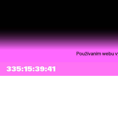
Používaním webu vy
335:15:39:40
NEWSLETTER
Prihlásiť sa