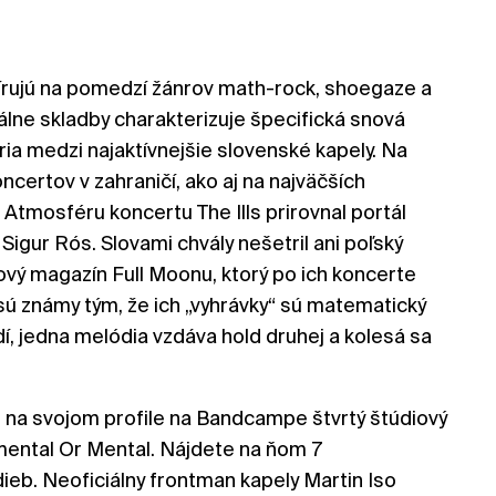
lavírujú na pomedzí žánrov math-rock, shoegaze a
lne skladby charakterizuje špecifická snová
tria medzi najaktívnejšie slovenské kapely. Na
certov v zahraničí, ako aj na najväčších
Atmosféru koncertu The Ills prirovnal portál
Sigur Rós. Slovami chvály nešetril ani poľský
vý magazín Full Moonu, ktorý po ich koncerte
s sú známy tým, že ich „vyhrávky“ sú matematický
dí, jedna melódia vzdáva hold druhej a kolesá sa
li na svojom profile na Bandcampe štvrtý štúdiový
ental Or Mental. Nájdete na ňom 7
ieb. Neoficiálny frontman kapely Martin Iso