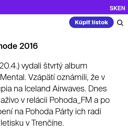
SK
EN
Kúpiť lístok
ohode 2016
20.4.) vydali štvrtý album
Mental. Vzápätí oznámili, že v
pia na Iceland Airwaves. Dnes
naživo v relácii Pohoda_FM a po
ení na Pohoda Párty ich radi
 letisku v Trenčíne.