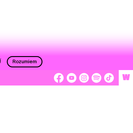
í
Rozumiem
W
 nám 2 %
Brigádnici