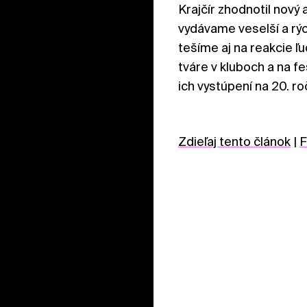
Krajčír zhodnotil nový 
vydávame veselší a rýc
tešíme aj na reakcie ľu
tváre v kluboch a na f
ich vystúpení na 20. r
Zdieľaj tento článok
|
F