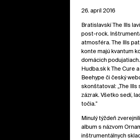
26. apríl 2016
Bratislavskí The Ills 
post-rock. Inštrumentá
atmosféra. The Ills pa
konte majú kvantum kon
domácich podujatiach. 
Hudba.sk k The Cure a 
Beehype či český webo
skonštatoval: „The Ill
zázrak. Všetko sedí, la
točia."
Minulý týždeň zverejni
album s názvom Ornam
inštrumentálnych sklad