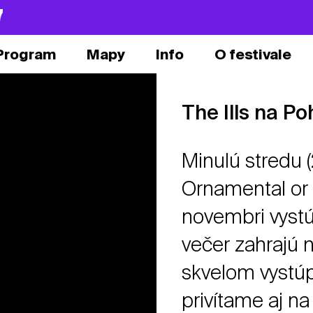
7
Program
Mapy
Info
O festivale
The Ills na P
Minulú stredu (
Ornamental or 
novembri vystú
večer zahrajú 
skvelom vystúp
privítame aj na