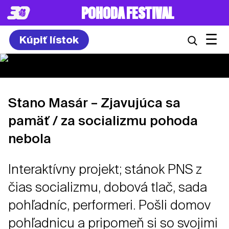
POHODA FESTIVAL
☰
Kúpiť lístok
Stano Masár – Zjavujúca sa
pamäť / za socializmu pohoda
nebola
Interaktívny projekt; stánok PNS z
čias socializmu, dobová tlač, sada
pohľadníc, performeri. Pošli domov
pohľadnicu a pripomeň si so svojimi