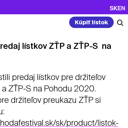
SK
EN
Kúpiť lístok
predaj lístkov ZŤP a ZŤP-S na
li predaj lístkov pre držiteľov
 a ZŤP-S na Pohodu 2020.
e držiteľov preukazu ZŤP si
u:
hodafestival.sk/sk/product/listok-