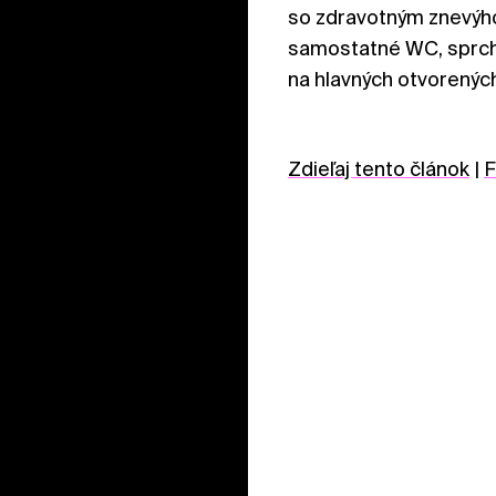
so zdravotným znevýho
samostatné WC, sprchy
na hlavných otvorenýc
Zdieľaj tento článok
|
F