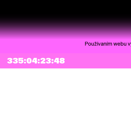
Používaním webu vy
335:04:23:48
NEWSLETTER
Prihlásiť sa
Súhlasím so zapísaním mojej e-mailovej adresy do Pohoda Newslettra a
využívaním na marketingové účely.