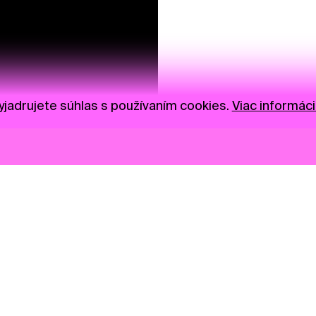
jadrujete súhlas s používaním cookies.
Viac informáci
Novinky
Darujte
Privacy Policy
NGO
Press
Ambass