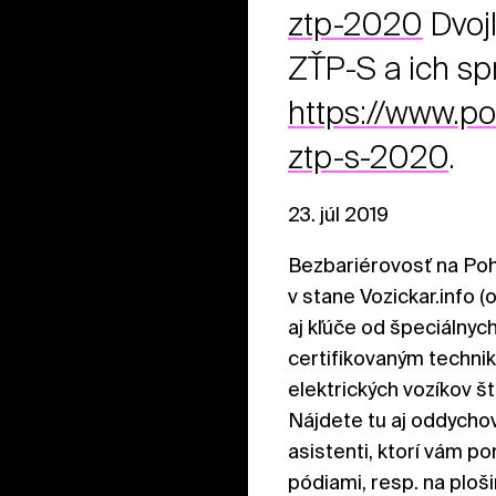
ztp-2020
Dvojl
ZŤP-S a ich sp
https://www.po
ztp-s-2020
.
23. júl 2019
Bezbariérovosť na Poh
v stane Vozickar.info 
aj kľúče od špeciálnych
certifikovaným techni
elektrických vozíkov š
Nájdete tu aj oddychov
asistenti, ktorí vám 
pódiami, resp. na ploši