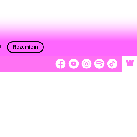
í
Rozumiem
W
 nám 2 %
Brigádnici
Dobrovoľníci
adors
Separátori