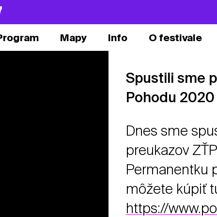
7
Program
Mapy
Info
O festivale
Spustili sme 
Pohodu 2020
Dnes sme spusti
preukazov ZŤP
Permanentku pr
môžete kúpiť t
https://www.po