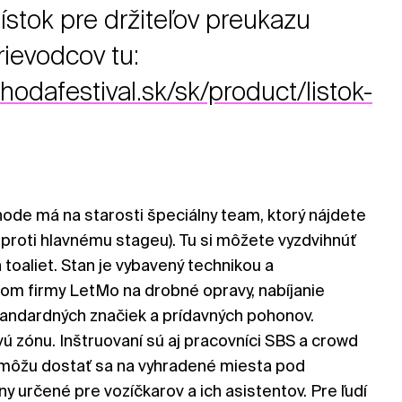
ístok pre držiteľov preukazu
rievodcov tu:
hodafestival.sk/sk/product/listok-
ode má na starosti špeciálny team, ktorý nájdete
(oproti hlavnému stageu). Tu si môžete vyzdvihnúť
 toaliet. Stan je vybavený technikou a
kom firmy LetMo na drobné opravy, nabíjanie
tandardných značiek a prídavných pohonov.
ú zónu. Inštruovaní sú aj pracovníci SBS a crowd
pomôžu dostať sa na vyhradené miesta pod
ny určené pre vozíčkarov a ich asistentov. Pre ľudí