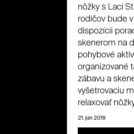
nôžky s Laci S
rodičov bude v
dispozícii por
skenerom na di
pohybové aktivi
organizované ta
zábavu a skener
vyšetrovaciu m
relaxovať nôž
21. jún 2019