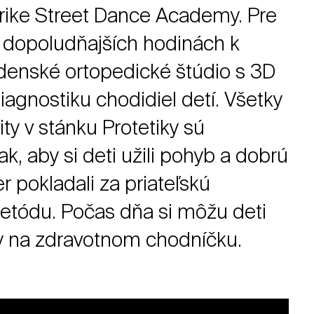
trike Street Dance Academy. Pre
 dopoludňajších hodinách k
adenské ortopedické štúdio s 3D
agnostiku chodidiel detí. Všetky
ty v stánku Protetiky sú
k, aby si deti užili pohyb a dobrú
 pokladali za priateľskú
etódu. Počas dňa si môžu deti
ky na zdravotnom chodníčku.