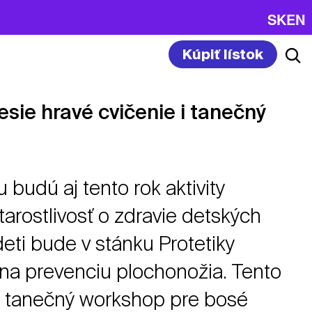
SK
EN
Kúpiť lístok
esie hravé cvičenie i tanečný
 budú aj tento rok aktivity
arostlivosť o zdravie detských
deti bude v stánku Protetiky
 na prevenciu plochonožia. Tento
j tanečný workshop pre bosé