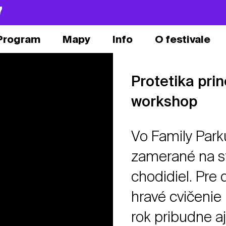
7
Program
Mapy
Info
O festivale
Protetika prin
workshop
Vo Family Parku
zamerané na st
chodidiel. Pre 
hravé cvičenie
rok pribudne a