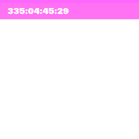
335:04:45:29
NEWSLETTER
Prihlásiť sa
Súhlasím so zapísaním mojej e-mailovej adresy do Pohoda Newslettra a
využívaním na marketingové účely.