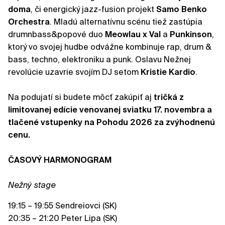
doma
, či energický jazz-fusion projekt
Samo Benko
Orchestra
. Mladú alternatívnu scénu tiež zastúpia
drumnbass&popové duo
Meowlau x Val
a
Punkinson
,
ktorý vo svojej hudbe odvážne kombinuje rap, drum &
bass, techno, elektroniku a punk. Oslavu Nežnej
revolúcie uzavrie svojím DJ setom
Kristie Kardio
.
Na podujatí si budete môcť zakúpiť aj
tričká z
limitovanej edície venovanej sviatku 17. novembra a
tlačené vstupenky na Pohodu 2026 za zvýhodnenú
cenu.
ČASOVÝ HARMONOGRAM
Nežný stage
19:15 – 19:55 Sendreiovci (SK)
20:35 – 21:20 Peter Lipa (SK)