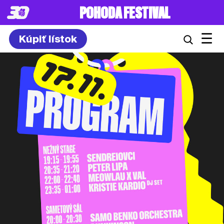
POHODA FESTIVAL
☰
Kúpiť lístok