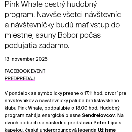
Pink Whale pestrý hudobný
program. Navyše všetci návštevníci
a návštevníčky budú mať vstup do
miestnej sauny Bobor počas
podujatia zadarmo.
13. november 2025
FACEBOOK EVENT
PREDPREDAJ
V pondelok sa symbolicky presne o 17.11 hod. otvorí pre
návštevníkov a návštevníčky paluba bratislavského
klubu Pink Whale, podpalubie o 18.00 hod. Hudobný
program zahája energické piesne
Sendreiovcov
. Na
dvoch pódiách sa následne predstavia
Peter Lipa
s
kapelou, česká undergroundová legenda
Už jsme