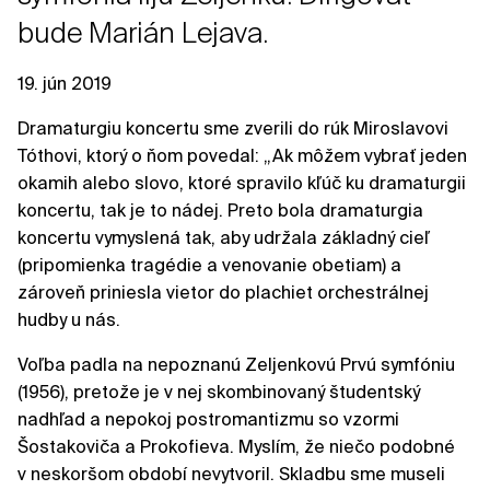
bude Marián Lejava.
19. jún 2019
Dramaturgiu koncertu sme zverili do rúk Miroslavovi
Tóthovi, ktorý o ňom povedal: „Ak môžem vybrať jeden
okamih alebo slovo, ktoré spravilo kľúč ku dramaturgii
koncertu, tak je to nádej. Preto bola dramaturgia
koncertu vymyslená tak, aby udržala základný cieľ
(pripomienka tragédie a venovanie obetiam) a
zároveň priniesla vietor do plachiet orchestrálnej
hudby u nás.
Voľba padla na nepoznanú Zeljenkovú Prvú symfóniu
(1956), pretože je v nej skombinovaný študentský
nadhľad a nepokoj postromantizmu so vzormi
Šostakoviča a Prokofieva. Myslím, že niečo podobné
v neskoršom období nevytvoril. Skladbu sme museli