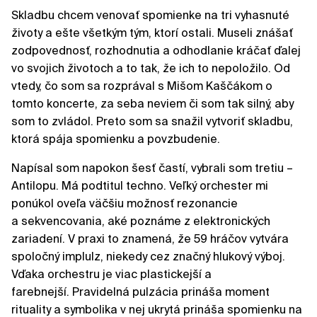
Skladbu chcem venovať spomienke na tri vyhasnuté
životy a ešte všetkým tým, ktorí ostali. Museli znášať
zodpovednosť, rozhodnutia a odhodlanie kráčať ďalej
vo svojich životoch a to tak, že ich to nepoložilo. Od
vtedy, čo som sa rozprával s Mišom Kaščákom o
tomto koncerte, za seba neviem či som tak silný, aby
som to zvládol. Preto som sa snažil vytvoriť skladbu,
ktorá spája spomienku a povzbudenie.
Napísal som napokon šesť častí, vybrali som tretiu –
Antilopu. Má podtitul techno. Veľký orchester mi
ponúkol oveľa väčšiu možnosť rezonancie
a sekvencovania, aké poznáme z elektronických
zariadení. V praxi to znamená, že 59 hráčov vytvára
spoločný implulz, niekedy cez značný hlukový výboj.
Vďaka orchestru je viac plastickejší a
farebnejší. Pravidelná pulzácia prináša moment
rituality a symbolika v nej ukrytá prináša spomienku na