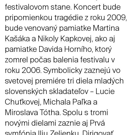
festivalovom stane. Koncert bude
pripomienkou tragédie z roku 2009,
bude venovaný pamiatke Martina
Kašáka a Nikoly Kapkovej, ako aj
pamiatke Davida Horního, ktorý
zomrel počas balenia festivalu v
roku 2006. Symbolicky zaznejú vo
svetovej premiére tri diela mladých
slovenských skladateľov – Lucie
Chuťkovej, Michala Paľka a
Miroslava Tótha. Spolu s tromi
novými dielami zaznie aj Prvá
symfónia Ilju Zeljenku. Dirigovať