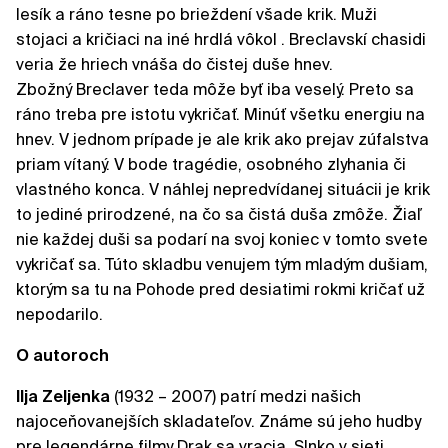
lesík a ráno tesne po brieždení všade krik. Muži
stojaci a kričiaci na iné hrdlá vôkol . Breclavskí chasidi
veria že hriech vnáša do čistej duše hnev.
Zbožný Breclaver teda môže byť iba veselý. Preto sa
ráno treba pre istotu vykričať. Minúť všetku energiu na
hnev. V jednom prípade je ale krik ako prejav zúfalstva
priam vítaný. V bode tragédie, osobného zlyhania či
vlastného konca. V náhlej nepredvídanej situácii je krik
to jediné prirodzené, na čo sa čistá duša zmôže. Žiaľ
nie každej duši sa podarí na svoj koniec v tomto svete
vykričať sa. Túto skladbu venujem tým mladým dušiam,
ktorým sa tu na Pohode pred desiatimi rokmi kričať už
nepodarilo.
O autoroch
Ilja Zeljenka
(1932 – 2007) patrí medzi našich
najoceňovanejších skladateľov. Známe sú jeho hudby
pre legendárne filmy Drak sa vracia, Slnko v sieti,