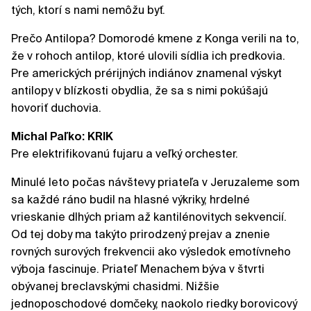
tých, ktorí s nami nemôžu byť.
Prečo Antilopa? Domorodé kmene z Konga verili na to,
že v rohoch antilop, ktoré ulovili sídlia ich predkovia.
Pre amerických prérijných indiánov znamenal výskyt
antilopy v blízkosti obydlia, že sa s nimi pokúšajú
hovoriť duchovia.
Michal Paľko: KRIK
Pre elektrifikovanú fujaru a veľký orchester.
Minulé leto počas návštevy priateľa v Jeruzaleme som
sa každé ráno budil na hlasné výkriky, hrdelné
vrieskanie dlhých priam až kantilénovitych sekvencií.
Od tej doby ma takýto prirodzený prejav a znenie
rovných surových frekvencii ako výsledok emotívneho
výboja fascinuje. Priateľ Menachem býva v štvrti
obývanej breclavskými chasidmi. Nižšie
jednoposchodové domčeky, naokolo riedky borovicový