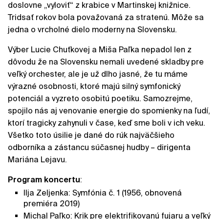
doslovne „vyloviť“ z krabice v Martinskej knižnice.
Tridsať rokov bola považovaná za stratenú. Môže sa
jedna o vrcholné dielo moderny na Slovensku.
Výber Lucie Chuťkovej a Miša Paľka nepadol len z
dôvodu že na Slovensku nemali uvedené skladby pre
veľký orchester, ale je už dlho jasné, že tu máme
výrazné osobnosti, ktoré majú silný symfonický
potenciál a vyzreto osobitú poetiku. Samozrejme,
spojilo nás aj venovanie energie do spomienky na ľudí,
ktorí tragicky zahynuli v čase, keď sme boli v ich veku.
Všetko toto úsilie je dané do rúk najväčšieho
odborníka a zástancu súčasnej hudby – dirigenta
Mariána Lejavu.
Program koncertu
:
Ilja Zeljenka: Symfónia č. 1 (1956, obnovená
premiéra 2019)
Michal Paľko: Krik pre elektrifikovanú fujaru a veľký