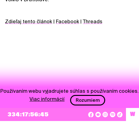
Zdieľaj tento článok
|
Facebook
|
Threads
Používaním webu vyjadrujete súhlas s používaním cookies.
Viac informácií
Rozumiem
NEWSLETTER
334:17:56:44
W
Prihlásiť sa
Súhlasím so zapísaním mojej e-mailovej adresy do Pohoda Newslettra a využívaním