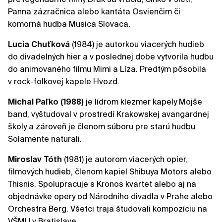
Panna zázračnica alebo kantáta Osvienčim či
komorná hudba Musica Slovaca.
Lucia Chuťková
(1984) je autorkou viacerých hudieb
do divadelných hier a v poslednej dobe vytvorila hudbu
do animovaného filmu Mimi a Líza. Predtým pôsobila
v rock-folkovej kapele Hvozd.
Michal Paľko (1988)
je lídrom klezmer kapely Mojše
band, vyštudoval v prostredí Krakowskej avangardnej
školy a zároveň je členom súboru pre starú hudbu
Solamente naturali.
Miroslav Tóth
(1981) je autorom viacerých opier,
filmových hudieb, členom kapiel Shibuya Motors alebo
Thisnis. Spolupracuje s Kronos kvartet alebo aj na
objednávke opery od Národniho divadla v Prahe alebo
Orchestra Berg. Všetci traja študovali kompozíciu na
VŠMU v Bratislave.