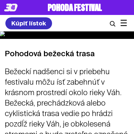
POHODA FESTIVAL
☰
Kúpiť lístok
Pohodová bežecká trasa
Bežeckí nadšenci si v priebehu
festivalu môžu ísť zabehnúť v
krásnom prostredí okolo rieky Váh.
Bežecká, prechádzková alebo
cyklistická trasa vedie po hrádzi
pozdĺž rieky Váh, je obkolesená