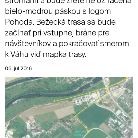
stromami a bude zreteľne označená
bielo-modrou páskou s logom
Pohoda. Bežecká trasa sa bude
začínať pri vstupnej bráne pre
návštevníkov a pokračovať smerom
k Váhu viď mapka trasy.
06. júl 2016