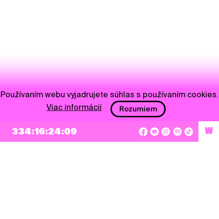
Používaním webu vyjadrujete súhlas s používaním cookies.
Viac informácií
Rozumiem
NEWSLETTER
334:16:24:09
W
Prihlásiť sa
Súhlasím so zapísaním mojej e-mailovej adresy do Pohoda Newslettra a využívaním
na marketingové účely.