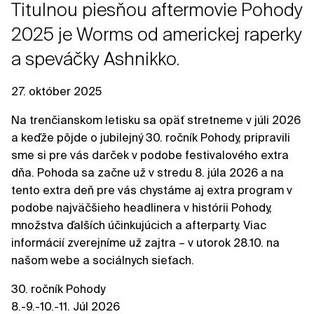
Titulnou piesňou aftermovie Pohody
2025 je Worms od americkej raperky
a speváčky Ashnikko.
27. október 2025
Na trenčianskom letisku sa opäť stretneme v júli 2026
a keďže pôjde o jubilejný 30. ročník Pohody, pripravili
sme si pre vás darček v podobe festivalového extra
dňa. Pohoda sa začne už v stredu 8. júla 2026 a na
tento extra deň pre vás chystáme aj extra program v
podobe najväčšieho headlinera v histórii Pohody,
množstva ďalších účinkujúcich a afterparty. Viac
informácií zverejníme už zajtra – v utorok 28.10. na
našom webe a sociálnych sieťach.
30. ročník Pohody
8.-9.-10.-11. Júl 2026