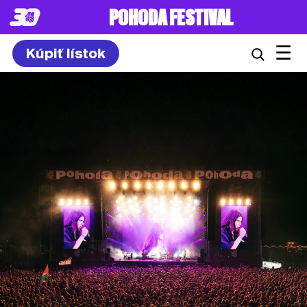
POHODA FESTIVAL
☰
Kúpiť lístok