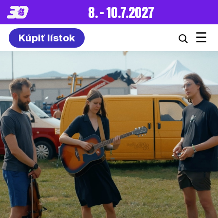
8. – 10.7.2027
☰
Kúpiť lístok