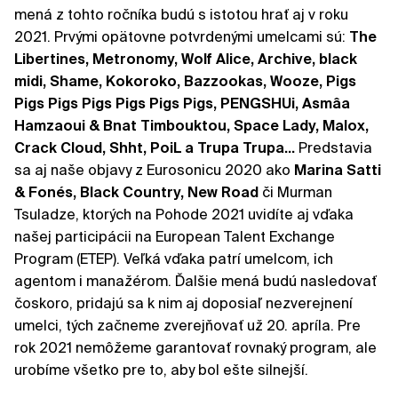
mená z tohto ročníka budú s istotou hrať aj v roku
2021. Prvými opätovne potvrdenými umelcami sú:
The
Libertines, Metronomy, Wolf Alice, Archive, black
midi, Shame, Kokoroko, Bazzookas, Wooze, Pigs
Pigs Pigs Pigs Pigs Pigs Pigs, PENGSHUi, Asmâa
Hamzaoui & Bnat Timbouktou, Space Lady, Malox,
Crack Cloud, Shht, PoiL a Trupa Trupa...
Predstavia
sa aj naše objavy z Eurosonicu 2020 ako
Marina Satti
& Fonés, Black Country, New Road
či Murman
Tsuladze, ktorých na Pohode 2021 uvidíte aj vďaka
našej participácii na European Talent Exchange
Program (ETEP). Veľká vďaka patrí umelcom, ich
agentom i manažérom. Ďalšie mená budú nasledovať
čoskoro, pridajú sa k nim aj doposiaľ nezverejnení
umelci, tých začneme zverejňovať už 20. apríla. Pre
rok 2021 nemôžeme garantovať rovnaký program, ale
urobíme všetko pre to, aby bol ešte silnejší.