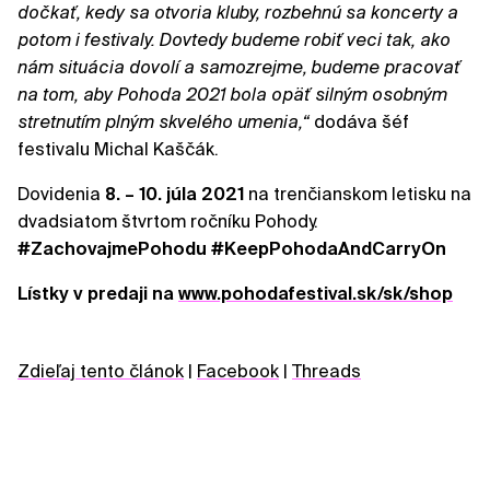
dočkať, kedy sa otvoria kluby, rozbehnú sa koncerty a
potom i festivaly. Dovtedy budeme robiť veci tak, ako
nám situácia dovolí a samozrejme, budeme pracovať
na tom, aby Pohoda 2021 bola opäť silným osobným
stretnutím plným skvelého umenia,“
dodáva šéf
festivalu Michal Kaščák.
Dovidenia
8. – 10. júla 2021
na trenčianskom letisku na
dvadsiatom štvrtom ročníku Pohody.
#ZachovajmePohodu #KeepPohodaAndCarryOn
Lístky v predaji na
www.pohodafestival.sk/sk/shop
Zdieľaj tento článok
|
Facebook
|
Threads