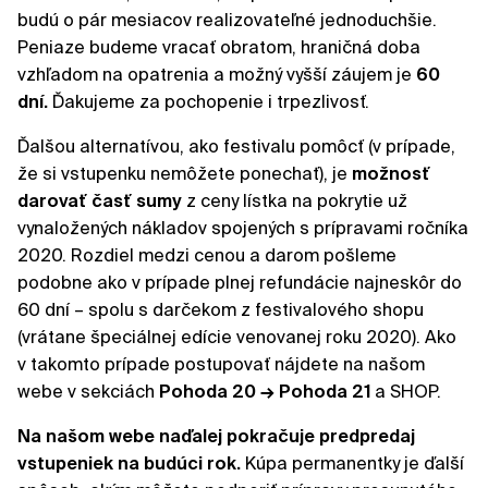
budú o pár mesiacov realizovateľné jednoduchšie.
Peniaze budeme vracať obratom, hraničná doba
vzhľadom na opatrenia a možný vyšší záujem je
60
dní.
Ďakujeme za pochopenie i trpezlivosť.
Ďalšou alternatívou, ako festivalu pomôcť (v prípade,
že si vstupenku nemôžete ponechať), je
možnosť
darovať časť sumy
z ceny lístka na pokrytie už
vynaložených nákladov spojených s prípravami ročníka
2020. Rozdiel medzi cenou a darom pošleme
podobne ako v prípade plnej refundácie najneskôr do
60 dní – spolu s darčekom z festivalového shopu
(vrátane špeciálnej edície venovanej roku 2020). Ako
v takomto prípade postupovať nájdete na našom
webe v sekciách
Pohoda 20 → Pohoda 21
a SHOP.
Na našom webe naďalej pokračuje predpredaj
vstupeniek na budúci rok.
Kúpa permanentky je ďalší