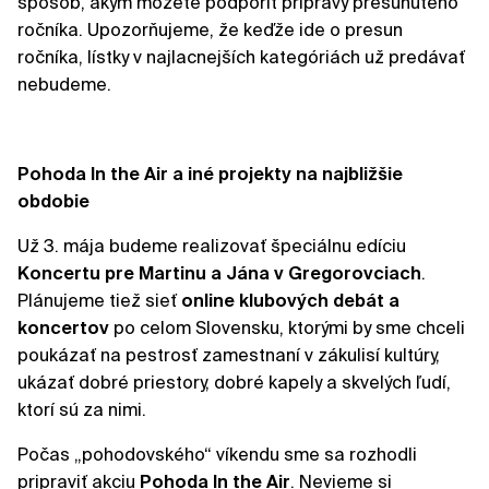
spôsob, akým môžete podporiť prípravy presunutého
ročníka. Upozorňujeme, že keďže ide o presun
ročníka, lístky v najlacnejších kategóriách už predávať
nebudeme.
Pohoda In the Air a iné projekty na najbližšie
obdobie
Už 3. mája budeme realizovať špeciálnu edíciu
Koncertu pre Martinu a Jána v Gregorovciach
.
Plánujeme tiež sieť
online klubových debát a
koncertov
po celom Slovensku, ktorými by sme chceli
poukázať na pestrosť zamestnaní v zákulisí kultúry,
ukázať dobré priestory, dobré kapely a skvelých ľudí,
ktorí sú za nimi.
Počas „pohodovského“ víkendu sme sa rozhodli
pripraviť akciu
Pohoda In the Air
. Nevieme si