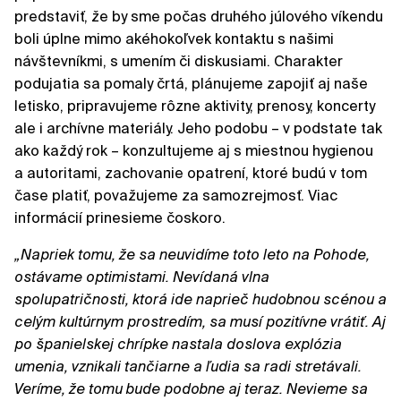
predstaviť, že by sme počas druhého júlového víkendu
boli úplne mimo akéhokoľvek kontaktu s našimi
návštevníkmi, s umením či diskusiami. Charakter
podujatia sa pomaly črtá, plánujeme zapojiť aj naše
letisko, pripravujeme rôzne aktivity, prenosy, koncerty
ale i archívne materiály. Jeho podobu – v podstate tak
ako každý rok – konzultujeme aj s miestnou hygienou
a autoritami, zachovanie opatrení, ktoré budú v tom
čase platiť, považujeme za samozrejmosť. Viac
informácií prinesieme čoskoro.
„Napriek tomu, že sa neuvidíme toto leto na Pohode,
ostávame optimistami. Nevídaná vlna
spolupatričnosti, ktorá ide naprieč hudobnou scénou a
celým kultúrnym prostredím, sa musí pozitívne vrátiť. Aj
po španielskej chrípke nastala doslova explózia
umenia, vznikali tančiarne a ľudia sa radi stretávali.
Veríme, že tomu bude podobne aj teraz. Nevieme sa