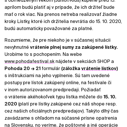
s obmedzeným vekom (Junior/Kids) kúpené pred 15.
aprílom budú platiť aj v prípade, že ich držiteľ bude
mať o rok viac. Na prenos netreba realizovať žiadne
kroky. Lístky, ktoré ich držitelia nevrátia do 15. 10. 2020,
budú automaticky považované za platné.
Rozumieme, že pre niekoho je v súčasnej situácii
nevyhnutné
vrátenie plnej sumy za zakúpené lístky.
Urobíme to s pochopením. Na webe
www.pohodafestival.sk
nájdete v sekciách SHOP a
Pohoda 20 → 21
formulár
(záložka
vrátenie lístkov
)
s inštrukciami na jeho vyplnenie. Sú tam uvedené
postupy pre lístok zakúpený online, na festivale či
v inom autorizovanom predpredaji. Požiadať
o vrátenie akéhokoľvek typu lístka môžete do
15. 10.
2020
(platí pre lístky zakúpené cez náš shope resp.
cez našich oficiálnych predpredajov). Takýto dlhý čas
zavádzame s ohľadom na súčasné prísne opatrenia
na Slovensku, no veríme, že poštovné a iné operácie