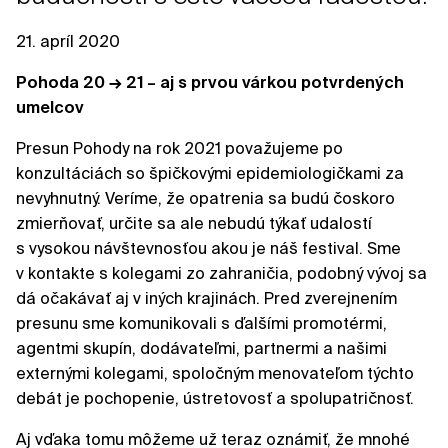
21. apríl 2020
Pohoda 20 → 21 – aj s prvou várkou potvrdených
umelcov
Presun Pohody na rok 2021 považujeme po
konzultáciách so špičkovými epidemiologičkami za
nevyhnutný. Veríme, že opatrenia sa budú čoskoro
zmierňovať, určite sa ale nebudú týkať udalostí
s vysokou návštevnosťou akou je náš festival. Sme
v kontakte s kolegami zo zahraničia, podobný vývoj sa
dá očakávať aj v iných krajinách. Pred zverejnením
presunu sme komunikovali s ďalšími promotérmi,
agentmi skupín, dodávateľmi, partnermi a našimi
externými kolegami, spoločným menovateľom týchto
debát je pochopenie, ústretovosť a spolupatričnosť.
Aj vďaka tomu môžeme už teraz oznámiť, že mnohé