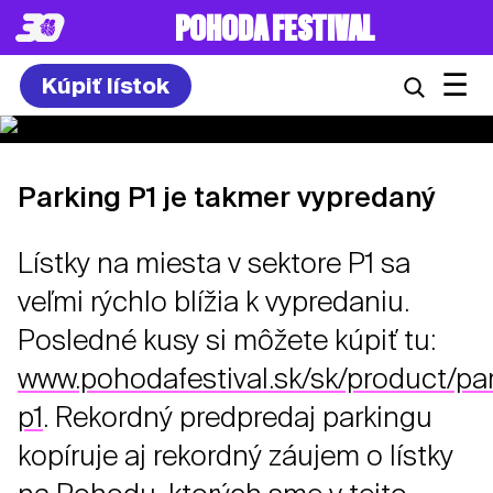
POHODA FESTIVAL
☰
Kúpiť lístok
Parking P1 je takmer vypredaný
Lístky na miesta v sektore P1 sa
veľmi rýchlo blížia k vypredaniu.
Posledné kusy si môžete kúpiť tu:
www.pohodafestival.sk/sk/product/par
p1
. Rekordný predpredaj parkingu
kopíruje aj rekordný záujem o lístky