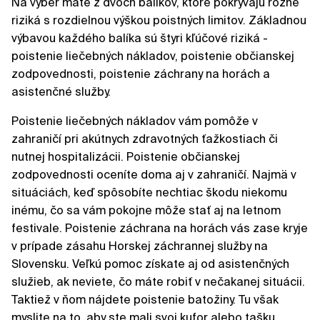
Na výber máte z dvoch balíkov, ktoré pokrývajú rôzne
riziká s rozdielnou výškou poistných limitov. Základnou
výbavou každého balíka sú štyri kľúčové riziká -
poistenie liečebných nákladov, poistenie občianskej
zodpovednosti, poistenie záchrany na horách a
asistenčné služby.
Poistenie liečebných nákladov vám pomôže v
zahraničí pri akútnych zdravotných ťažkostiach či
nutnej hospitalizácii. Poistenie občianskej
zodpovednosti oceníte doma aj v zahraničí. Najmä v
situáciách, keď spôsobíte nechtiac škodu niekomu
inému, čo sa vám pokojne môže stať aj na letnom
festivale. Poistenie záchrana na horách vás zase kryje
v prípade zásahu Horskej záchrannej služby na
Slovensku. Veľkú pomoc získate aj od asistenčných
služieb, ak neviete, čo máte robiť v nečakanej situácii.
Taktiež v ňom nájdete poistenie batožiny. Tu však
myslite na to, aby ste mali svoj kufor alebo tašku