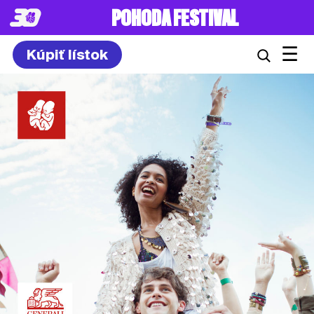
POHODA FESTIVAL
☰
Kúpiť lístok