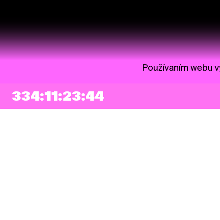
Používaním webu vy
334:11:23:43
NEWSLETTER
Prihlásiť sa
Súhlasím so zapísaním mojej e-mailovej adresy do Pohoda Newslettra a
využívaním na marketingové účely.