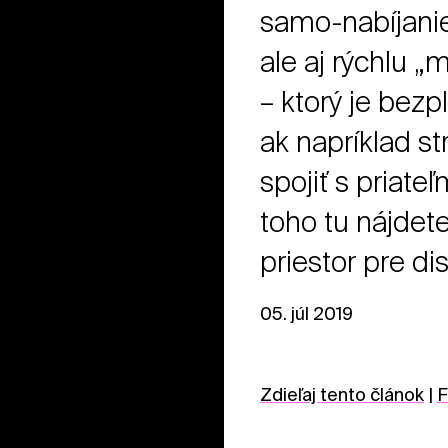
samo-nabíjanie
ale aj rýchlu 
– ktorý je bez
ak napríklad st
spojiť s priate
toho tu nájdete
priestor pre di
05. júl 2019
Zdieľaj tento článok
|
F