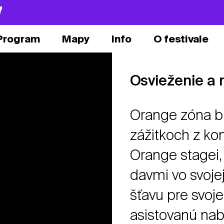
7
Program
Mapy
Info
O festivale
Osvieženie a 
Orange zóna bu
zážitkoch z ko
Orange stagei, 
davmi vo svojej
šťavu pre svoj
asistovanú nab