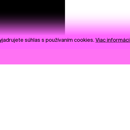
jadrujete súhlas s používaním cookies.
Viac informáci
Novinky
Darujte
Privacy Policy
NGO
Press
Ambass
Gastro
Visual S