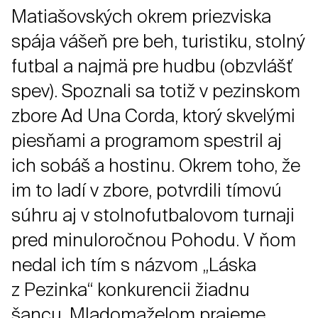
Matiašovských okrem priezviska
spája vášeň pre beh, turistiku, stolný
futbal a najmä pre hudbu (obzvlášť
spev). Spoznali sa totiž v pezinskom
zbore Ad Una Corda, ktorý skvelými
piesňami a programom spestril aj
ich sobáš a hostinu. Okrem toho, že
im to ladí v zbore, potvrdili tímovú
súhru aj v stolnofutbalovom turnaji
pred minuloročnou Pohodu. V ňom
nedal ich tím s názvom „Láska
z Pezinka“ konkurencii žiadnu
šancu. Mladomaželom prajeme,