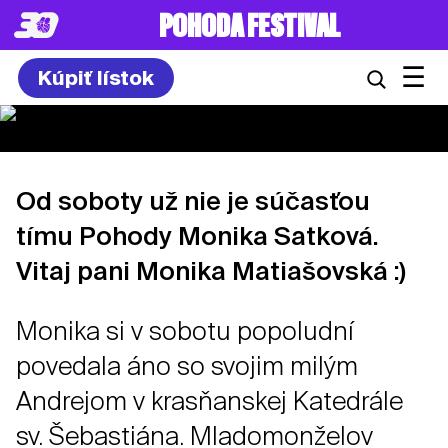
POHODA FESTIVAL
☰
Kúpiť lístok
Od soboty už nie je súčasťou
tímu Pohody Monika Satková.
Vitaj pani Monika Matiašovská :)
Monika si v sobotu popoludní
povedala áno so svojim milým
Andrejom v krasňanskej Katedrále
sv. Šebastiána. Mladomonželov